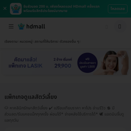
×
รับส่วนลด 200 บ. เพียงโหลดแอป HDmall ครั้งแรก
โหลดเลย
พร้อมรับสิทธิประโยชน์มากมาย
เรียงตาม
หมวดหมู่
สถานที่ให้บริการ
ตัวกรองอื่น ๆ
แพ็กเกจดูแลสัตว์เลี้ยง
🐶 หาคลินิกรักษาสัตว์เลี้ยง ✔️ เปรียบเทียบราคา หาโปร อ่านรีวิว 💲 มี
ส่วนลด/รับแคชแบ็กทุกครั้ง ผ่อนได้* จ่ายหลังใช้บริการได้* 🕊️ แอดมินจิ๊บดู
แลทุกวัน