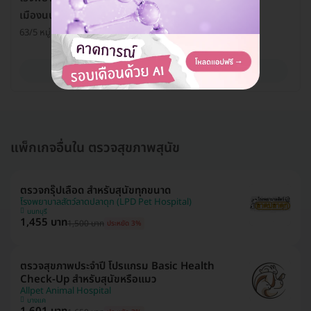
เมืองนนท์
63/5 หมู่ 10 ถ. ราชพฤกษ์ ต. บางกร่าง อ. เมือง จ. นนทบุรี 11000
ดูรายละเอียด
แพ็กเกจอื่นใน ตรวจสุขภาพสุนัข
ตรวจกรุ๊ปเลือด สำหรับสุนัขทุกขนาด
โรงพยาบาลสัตว์ลาดปลาดุก (LPD Pet Hospital)
นนทบุรี
1,455 บาท
1,500 บาท
ประหยัด 3%
ตรวจสุขภาพประจำปี โปรแกรม Basic Health
Check-Up สำหรับสุนัขหรือแมว
Allpet Animal Hospital
บางแค