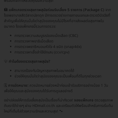
พร้อมที่จะทำให้ชีวิตคุณมีความสุข!
🏥
แพ็กเกจตรวจสุขภาพสุนัขก่อนรับเลี้ยง 5 รายการ (Package C)
จาก
โรงพยาบาลสัตว์ลาดปลาดุก มีการตรวจร่างกายภายนอกและตรวจวินิจฉัยที่
สำคัญเพื่อให้คุณมั่นใจว่าสุนัขของคุณไม่มีโรคที่อาจส่งผลต่อสุขภาพใน
อนาคต โดยแพ็กเกจนี้รวมการตรวจ:
การตรวจความสมบูรณ์ของเม็ดเลือด (CBC)
การตรวจหาพยาธิเม็ดเลือด
การตรวจพยาธิหนอนหัวใจ 4 ชนิด (snap4dx)
การตรวจหาเชื้อลำไส้อักเสบ (ccv/cpv)
💡
ทำไมต้องตรวจสุขภาพสุนัข?
สามารถป้องกันปัญหาสุขภาพในอนาคตได้
ช่วยให้คุณมั่นใจว่าสุนัขของคุณจะเป็นเพื่อนที่ดีในทุกช่วงเวลา
🗓️
การนัดหมาย:
ควรนัดหมายล่วงหน้าก่อนเข้ารับบริการอย่างน้อย 1 วัน
เพื่อให้คุณและสุนัขของคุณได้รับการดูแลอย่างดี
อย่าปล่อยให้การรับเลี้ยงสุนัขเป็นเรื่องที่น่ากังวล!
จองแพ็กเกจ
ตรวจสุขภาพ
กับเราได้ง่ายๆ ผ่าน HDmall.co.th และเตรียมตัวให้พร้อมสำหรับการเริ่มต้น
ใหม่ที่เต็มไปด้วยความรักและความสุข! 🐾