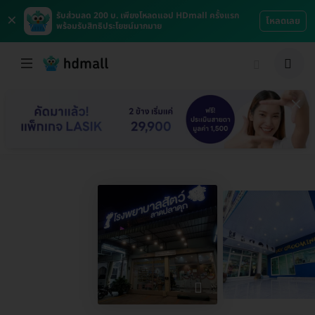
×
รับส่วนลด 200 บ. เพียงโหลดแอป HDmall ครั้งแรก
โหลดเลย
พร้อมรับสิทธิประโยชน์มากมาย