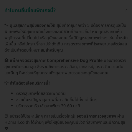
ทำไมคนอื่นซื้อแพ็กเกจนี้?
🐾
ดูแลสุขภาพสุนัขของคุณให้!
สุนัขที่อายุมากกว่า 5 ปีต้องการการดูแลเป็น
พิเศษเพื่อให้มีสุขภาพที่แข็งแรงและมีชีวิตที่ยืนยาวขึ้น! หากคุณสังเกตเห็น
พฤติกรรมที่เปลี่ยนไป หรือสุนัขของคุณเริ่มมีปัญหาสุขภาพต่างๆ เช่น น้ำหนัก
เพิ่มขึ้น หรือไม่กระปรี้กระเปร่าดังเดิม การตรวจสุขภาพที่โรงพยาบาลสัตว์แสน
ดีจะเป็นคำตอบที่เหมาะสมสำหรับคุณ
🏥
แพ็กเกจตรวจสุขภาพ Comprehensive Dog Profile
มอบการตรวจ
สุขภาพที่ครอบคลุม ซึ่งรวมถึงการตรวจเลือด, เอกซเรย์, ตรวจวัดความดัน
และอื่นๆ ที่จะช่วยให้คุณทราบถึงสุขภาพโดยรวมของสุนัขของคุณ
💡
ทำไมต้องเลือกบริการนี้?
ตรวจสุขภาพโดยสัตวแพทย์ที่มี
ช่วยค้นหาปัญหาสุขภาพที่อาจเกิดขึ้นได้ตั้งแต่เนิ่นๆ
บริการรวดเร็ว ใช้เวลาเพียง 30-60 นาที
⏰ อย่ารอให้ปัญหาเล็กๆ กลายเป็นเรื่องใหญ่!
จองบริการตรวจสุขภาพ
ผ่าน
HDmall.co.th ได้ง่ายๆ เพื่อให้สุนัขของคุณมีชีวิตที่สุขภาพดีและมีความสุข
💖