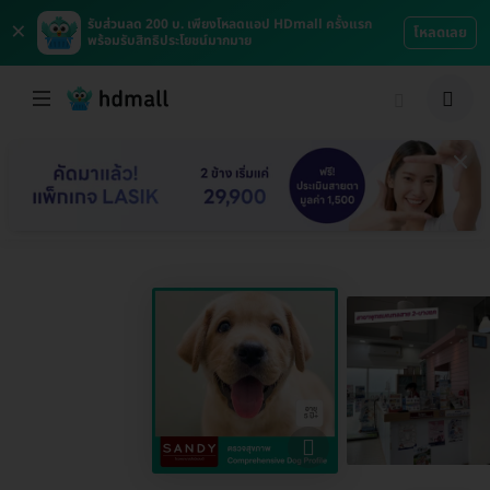
×
รับส่วนลด 200 บ. เพียงโหลดแอป HDmall ครั้งแรก
โหลดเลย
พร้อมรับสิทธิประโยชน์มากมาย