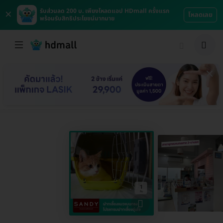
×
รับส่วนลด 200 บ. เพียงโหลดแอป HDmall ครั้งแรก
โหลดเลย
พร้อมรับสิทธิประโยชน์มากมาย