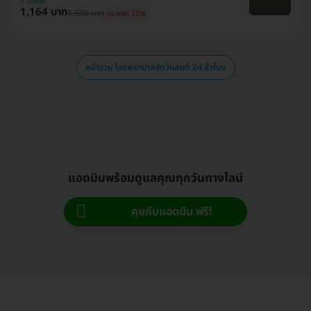
บางแค
1,164 บาท
1,500 บาท
ประหยัด 22%
หน้ารวม โรงพยาบาลสัตว์แสนดี 24 ชั่วโมง
แอดมินพร้อมดูแลคุณทุกวันทางไลน์
คุยกับแอดมิน ฟรี!