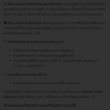
🐱
ให้แมวของคุณได้พักผ่อนอย่างสบายใจ!
หากคุณมีความจำเป็นต้องไปทำ
ธุระหรือเดินทางในระยะเวลาสั้น ๆ การฝากเลี้ยงแมวในกรงที่โรงพยาบาลสัตว์
Nose to Tail จะเป็นทางเลือกที่เหมาะสมสำหรับคุณและเจ้าเหมียวของคุณ!
🏥
โปรแกรมฝากเลี้ยงอุ่นใจ
สำหรับแมวทุกขนาด จะทำให้คุณมั่นใจได้ว่าแมว
ของคุณจะได้รับการดูแลอย่างใกล้ชิด ในบรรยากาศที่สะดวกสบาย โดยมีเจ้า
หน้าที่คอยดูแลตลอด 1 คืน
💡
ทำไมถึงต้องเลือกบริการฝากเลี้ยงแมว?
ไม่ต้องกังวลเรื่องการดูแลแมวขณะคุณไม่อยู่
บรรยากาศสะอาด ทำให้แมวของคุณรู้สึกสบาย
สามารถฝากได้ตั้งแต่เวลา 12.00 น. ของวันแรกเข้า จนถึงเวลา
12.00 น. ของวันถัดไป
✨
การเตรียมตัวก่อนรับบริการ:
อย่าลืมเตรียมอาหารและทรายแมวที่เจ้าเหมียวชอบ
อย่าปล่อยให้ความกังวลรบกวนเวลาแห่งความสุขของคุณ!
จองบริการฝาก
เลี้ยงแมว
กับเราได้ง่าย ๆ ผ่าน HDmall.co.th พร้อมรับส่วนลด! 🛒
ให้แมวของคุณได้สัมผัสการดูแลที่เริ่มต้นการจองที่นี่!