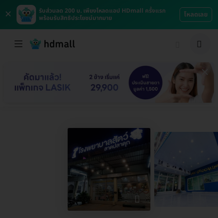
×
รับส่วนลด 200 บ. เพียงโหลดแอป HDmall ครั้งแรก
โหลดเลย
พร้อมรับสิทธิประโยชน์มากมาย