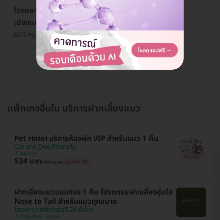
โรงพยาบาลสัตว์ลาดปลาดุก (LPD Pet Hospital) สาขา
เมืองนนท์
63/5 หมู่ 10 ถ. ราชพฤกษ์ ต. บางกร่าง อ. เมือง จ. นนทบุรี 11000
ดูรายละเอียด
แพ็กเกจอื่นใน บริการฝากเลี้ยงแมว
Pet Hotel บริการห้องพัก VIP สำหรับแมว 1 คืน
Cat and Dog Friendly
สะพานสูง
534 บาท
550 บาท
ประหยัด 3%
ฝากเลี้ยงแมวแบบกรง 1 คืน โปรแกรมฝากเลี้ยงอุ่นใจ
Nose to Tail สำหรับแมวทุกขนาด
โรงพยาบาลสัตว์แสนดี 24 ชั่วโมง
บางขุนเทียน , บางแค