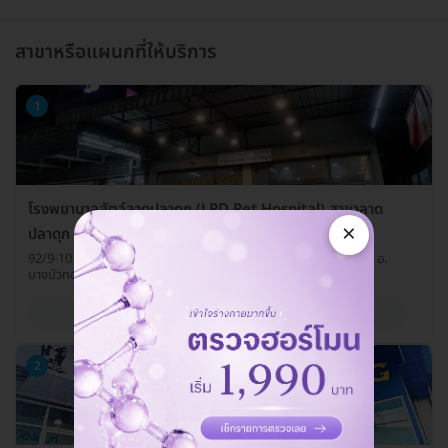
สาขาหรือแผนกที่ให้บริการ
1
โรงพยาบาลสัตว์ลาดปลาดุก (LPD Pet Hospital) สาขาลาด
×
ปลาดุก
92/9-10 ซ. วัดลาดปลาดุก ถ. บางบัวทอง-สุพรรณบุรี ต. บางรักพัฒนา อ.
บางบัวทอง จ. นนทบุรี 11110
ดูรายละเอียด
2