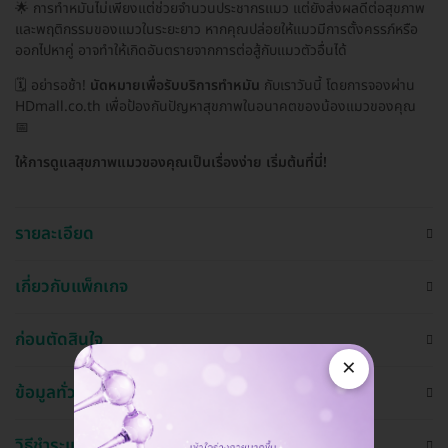
🌟 การทำหมันไม่เพียงแต่ช่วยจำนวนประชากรแมว แต่ยังส่งผลดีต่อสุขภาพ
และพฤติกรรมของแมวในระยะยาว หากคุณปล่อยให้แมวมีการตั้งครรภ์หรือ
ออกไปหาคู่ อาจทำให้เกิดอันตรายจากการต่อสู้กับแมวตัวอื่นได้
🗓️ อย่ารอช้า!
นัดหมายเพื่อรับบริการทำหมัน
กับเราวันนี้ โดยการจองผ่าน
HDmall.co.th เพื่อป้องกันปัญหาสุขภาพในอนาคตของน้องแมวของคุณ
📅
ให้การดูแลสุขภาพแมวของคุณเป็นเรื่องง่าย เริ่มต้นที่นี่!
รายละเอียด
เกี่ยวกับแพ็กเกจ
ก่อนตัดสินใจ
×
ข้อมูลทั่วไป
วิธีชำระและใช้งาน