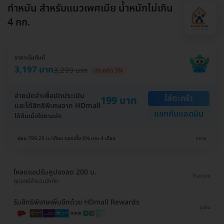
ทำหมัน สำหรับแมวเพศเมีย น้ำหนักไม่เกิน
4 กก.
ราคาเริ่มต้นที่
3,197 บาท
3,299 บาท
ประหยัด 3%
จ่ายมัดจำเพื่อนัดประเมิน
ใส่ตะกร้า
199 บาท
และได้สิทธิพิเศษจาก HDmall
แชทกับแอดมิน
ได้คืนเมื่อไปตามนัด
ผ่อน 799.25 บ./เดือน ดอกเบี้ย 0% นาน 4 เดือน
ขยาย
โหลดแอปรับคูปองลด 200 บ.
โหลดเลย
คูปองมีจำนวนจำกัด
รับสิทธิพิเศษเพิ่มอีกด้วย HDmall Rewards
ดูเพิ่ม