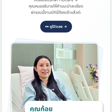
คุณหมออธิบายให้คำแนะนำละเอียด
ผ่ารอบนี้งานบิกินี่ต้องเข้าแล้วค่ะ
👀 ดูรีวิวเลย →