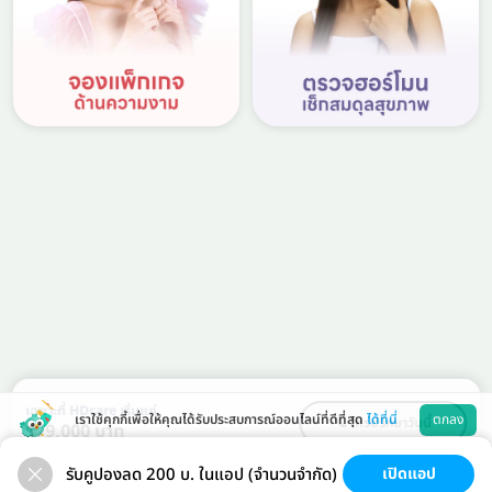
เฉพาะที่ HDcare เริ่มแค่
เราใช้คุกกี้เพื่อให้คุณได้รับประสบการณ์ออนไลน์ที่ดีที่สุด
ได้ที่นี่
ตกลง
📞 โทรปรึกษาวันนี้
179,000 บาท
💬 ทักแชทปรึกษาวันนี้
รับคูปองลด 200 บ. ในแอป (จำนวนจำกัด)
เปิดแอป