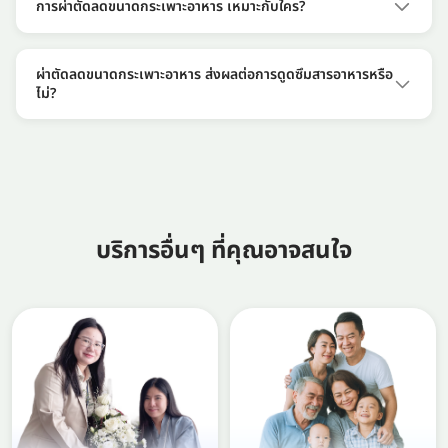
การผ่าตัดลดขนาดกระเพาะอาหาร เหมาะกับใคร?
ออกไปบางส่วน จึงทำให้ผู้เข้ารับการรักษาไม่รู้สึกหิวมากเท่าเดิม ด้วย
ปัจจัยต่างๆ เหล่านี้ จึงมีส่วนช่วยให้ผู้เข้ารับการรักษามีน้ำหนักตัวลด
ผู้ที่มีอายุระหว่าง 18 ปีขึน มีค่า BMI มากกว่า 32 หรือเป็นภาวะโรค
ลงนั่นเอง แต่อย่างไรก็ตาม ผู้เข้ารับการรักษาจะต้องปฏิบัติตัวตาม
อ้วน สามารถเข้ารับการผ่าตัดลดขนาดกระเพาะอาหารเพื่อลดน้ำหนัก
ผ่าตัดลดขนาดกระเพาะอาหาร ส่งผลต่อการดูดซึมสารอาหารหรือ
คำแนะนำของแพทย์ เช่น การควบคุมอาหาร หรือออกกกำลังกาย
ได้
ไม่?
ร่วมด้วย
หากเป็นการผ่าตัดลดขนาดกระเพาะอาหารให้เล็กลงอย่างเดียว ไม่ได้
ผ่าตัดบายพาสเปลี่ยนเส้นทางเดินอาหาร จะไม่ส่งผลต่อการดูดซึม
สารอาหาร อย่างไรก็ตาม ผู้เข้ารับการผ่าตัดจะรับประทานอาหารได้
น้อยลง จึงควรเลือกรับประทานอาหารที่มีประโยชน์มากๆ เพื่อไม่ให้
ร่างกายขาดสารอาหาร
บริการอื่นๆ ที่คุณอาจสนใจ