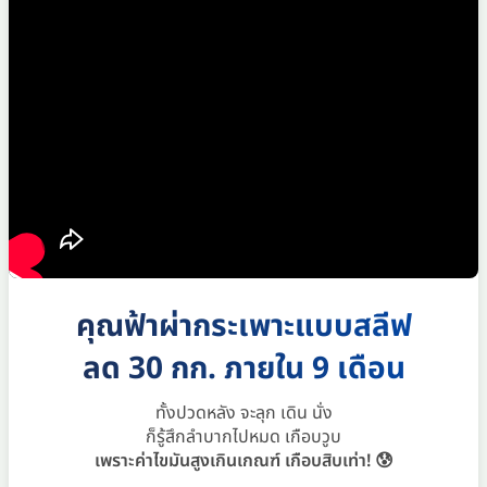
คุณฟ้าผ่ากระเพาะแบบสลีฟ
ลด 30 กก. ภายใน 9 เดือน
ทั้งปวดหลัง จะลุก เดิน นั่ง
ก็รู้สึกลำบากไปหมด เกือบวูบ
เพราะค่าไขมันสูงเกินเกณฑ์ เกือบสิบเท่า! 😰