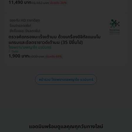
11,490 บาท
16,182 บาท
ประหยัด 26%
จองกับ HD ราคาดีสุด
โอนจ่ายลดเพิ่ม!
ยิ่งซื้อเยอะ ยิ่งลดเพิ่ม!
ตรวจคัดกรองมะเร็งเต้านม ด้วยเครื่องดิจิทัลแมมโม
แกรมและอัลตราซาวด์เต้านม (35 ปีขึ้นไป)
โรงพยาบาลพญาไท นวมินทร์
บึงกุ่ม
1,900 บาท
6,000 บาท
ประหยัด 68%
หน้ารวม โรงพยาบาลพญาไท นวมินทร์
แอดมินพร้อมดูแลคุณทุกวันทางไลน์