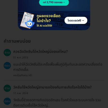
ดูรีวิวทั้งหมด
คำถามพบบ่อย
ควรฉีดวัคซีนไข้หวัดใหญ่บ่อยแค่ไหน?
ถาม
01 พ.ค. 2023
แนะนำให้ฉีดวัคซีนปีละครั้งเพื่อเพิ่มภูมิคุ้มกันและลดความเสี่ยงต่อ
ตอบ
การติดเชื้อ.
ตอบโดยทีมงาน HD
วัคซีนไข้หวัดใหญ่สามารถป้องกันการเกิดโรคใดได้บ้าง?
ถาม
11 ก.พ. 2024
วัคซีนนี้ช่วยลดการเกิดปอดอักเสบ โรคหัวใจและระบบหายใจ รวม
ตอบ
ถึงการติดเชื้อไข้หวัดใหญ่.