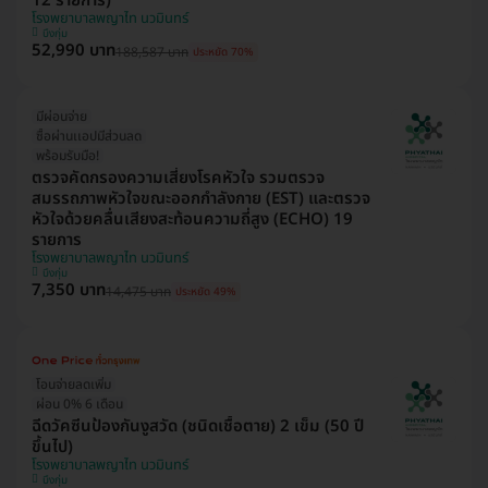
12 รายการ)
โรงพยาบาลพญาไท นวมินทร์
บึงกุ่ม
52,990 บาท
188,587 บาท
ประหยัด 70%
มีผ่อนจ่าย
ซื้อผ่านเเอปมีส่วนลด
พร้อมรับมือ!
ตรวจคัดกรองความเสี่ยงโรคหัวใจ รวมตรวจ
สมรรถภาพหัวใจขณะออกกำลังกาย (EST) และตรวจ
หัวใจด้วยคลื่นเสียงสะท้อนความถี่สูง (ECHO) 19
รายการ
โรงพยาบาลพญาไท นวมินทร์
บึงกุ่ม
7,350 บาท
14,475 บาท
ประหยัด 49%
โอนจ่ายลดเพิ่ม
ผ่อน 0% 6 เดือน
ฉีดวัคซีนป้องกันงูสวัด (ชนิดเชื้อตาย) 2 เข็ม (50 ปี
ขึ้นไป)
โรงพยาบาลพญาไท นวมินทร์
บึงกุ่ม