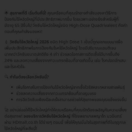
🌟
สุขภาพที่ดี เริ่มต้นที่นี่!
คุณหรือคนที่คุณรักอาจกำลังมองหาวิธีการ
ป้องกันไข้หวัดใหญ่ที่มีประสิทธิภาพมากขึ้น โดยเฉพาะอย่างยิ่งสำหรับผู้ที่
มีอายุ 65 ปีขึ้นไป วัคซีนไข้หวัดใหญ่ชนิด High-Dose Quadrivalent คือคำ
ตอบที่คุณกำลังมองหา!
💉
วัคซีนไข้หวัดใหญ่ 2026
ชนิด High Dose 1 เข็มนี้ถูกออกแบบมาเพื่อ
เพิ่มประสิทธิภาพในการป้องกันโรคไข้หวัดใหญ่ โดยมีปริมาณแอนติเจน
มากกว่าวัคซีนขนาดปกติถึง 4 เท่า ช่วยลดโอกาสการติดเชื้อได้มากขึ้นถึง
24% และลดความเสี่ยงจากภาวะแทรกซ้อนที่อาจเกิดขึ้น เช่น โรคปอดอักเสบ
และโรคหัวใจ.
🔍
ทำไมต้องเลือกวัคซีนนี้?
เพิ่มโอกาสในการป้องกันไข้หวัดใหญ่จากเชื้อไวรัสหลากหลายสายพันธุ์
ช่วยลดความเสี่ยงจากภาวะแทรกซ้อนที่อาจรุนแรง
การฉีดวัคซีนเพียงปีละครั้งสามารถช่วยให้สุขภาพของคุณแข็งแรงขึ้น
🚀 อย่าปล่อยให้ไข้หวัดใหญ่ทำให้คุณหรือคนที่คุณรักต้องเผชิญกับความเสี่ยง
ต่อสุขภาพ!
จองบริการวัคซีนไข้หวัดใหญ่
ที่โรงพยาบาลพญาไท นวมินทร์
ผ่าน HDmall.co.th ได้ง่ายๆ ตอนนี้ เพื่อให้คุณมั่นใจในสุขภาพที่ดีในฤดูกาล
ไข้หวัดใหญ่ที่จะถึงนี้!