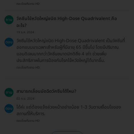
ตอบโดยทีมงาน HD
วัคซีนไข้หวัดใหญ่ชนิด High-Dose Quadrivalent คือ
ถาม
อะไร?
19 ธ.ค. 2024
วัคซีนไข้หวัดใหญ่ชนิด High-Dose Quadrivalent เป็นวัคซีนที่
ตอบ
ออกแบบมาเฉพาะสำหรับผู้ที่มีอายุ 65 ปีขึ้นไป โดยมีปริมาณ
แอนติเจนมากกว่าวัคซีนขนาดปกติถึง 4 เท่า ช่วยเพิ่ม
ประสิทธิภาพในการป้องกันโรคไข้หวัดใหญ่ได้มากขึ้น.
ตอบโดยทีมงาน HD
สามารถเลื่อนนัดฉีดวัคซีนได้ไหม?
ถาม
02 ก.ย. 2024
ได้ค่ะ แต่ต้องแจ้งล่วงหน้าอย่างน้อย 1-3 วันตามเงื่อนไขของ
ตอบ
สถานที่ให้บริการ.
ตอบโดยทีมงาน HD