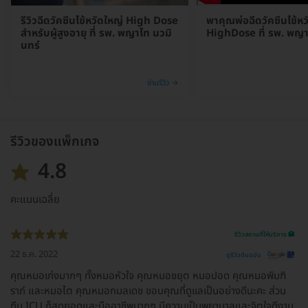
รีวิวฉีดวัคซีนไข้หวัดใหญ่ High Dose
พาคุณพ่อฉีดวัคซีนไข้ห
สำหรับผู้สูงอายุ ที่ รพ. พญาไท นวมิ
HighDose ที่ รพ. พญา
นทร์
อ่านรีวิว →
รีวิวของแพ็กเกจ
4.8
คะแนนเฉลี่ย
รีวิวสถานที่ให้บริการ 🏥
22 ธ.ค. 2022
ดูรีวิวต้นฉบับ
คุณหมอเก่งมากๆ ทั้งหมอหัวใจ คุณหมอชยุต หมอปอด คุณหมอพิมฑิ
ราภ์ และหมอไต คุณหมอกมลเดช ขอบคุณที่ดูเเลเป็นอย่างดีนะคะ ส่วน
ทีม ICU ก็สุดยอดและมืออาชีพมากๆ มีความเป็นพยาบาลและจิตใจดีงาม