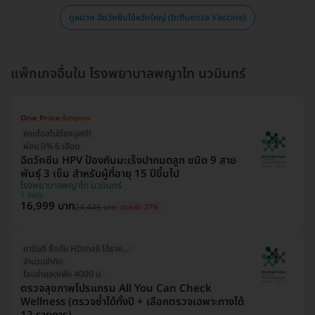
ดูหมวด ฉีดวัคซีนไข้หวัดใหญ่ (Influenza Vaccine)
แพ็กเกจอื่นใน โรงพยาบาลพญาไท นวมินทร์
ครบโดสไม่ต้องบูสต์!
ผ่อน 0% 6 เดือน
ฉีดวัคซีน HPV ป้องกันมะเร็งปากมดลูก ชนิด 9 สาย
พันธุ์ 3 เข็ม สำหรับผู้ที่อายุ 15 ปีขึ้นไป
โรงพยาบาลพญาไท นวมินทร์
บึงกุ่ม
16,999 บาท
24,445 บาท
ประหยัด 27%
การันตี ซื้อกับ HDmall ได้ราคาดีที่สุด
จำนวนจำกัด
โอนจ่ายลดเพิ่ม 4000 บ.
ตรวจสุขภาพโปรแกรม All You Can Check
Wellness (ตรวจซ้ำได้ทั้งปี + เลือกตรวจเฉพาะทางได้