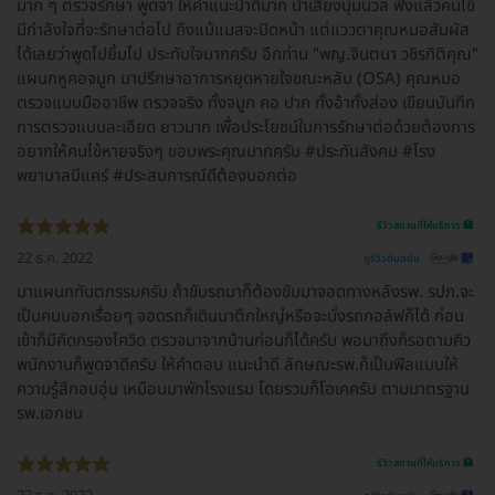
มาก ๆ ตรวจรักษา พูดจา ให้คำแนะนำดีมาก น้ำเสียงนุ่มนวล ฟังแล้วคนไข้
มีกำลังใจที่จะรักษาต่อไป ถึงแม้แมสจะปิดหน้า แต่แววตาคุณหมอสัมผัส
ได้เลยว่าพูดไปยิ้มไป ประทับใจมากครับ อีกท่าน "พญ.จินตนา วชิรกิติคุณ"
แผนกหูคอจมูก มาปรึกษาอาการหยุดหายใจขณะหลับ (OSA) คุณหมอ
ตรวจแบบมืออาชีพ ตรวจจริง ทั้งจมูก คอ ปาก ทั้งอ้าทั้งส่อง เขียนบันทึก
การตรวจแบบละเอียด ยาวมาก เพื่อประโยชน์ในการรักษาต่อด้วยต้องการ
อยากให้คนไข้หายจริงๆ ขอบพระคุณมากครับ #ประกันสังคม #โรง
พยาบาลบีแคร์ #ประสบการณ์ดีต้องบอกต่อ
รีวิวสถานที่ให้บริการ 🏥
22 ธ.ค. 2022
ดูรีวิวต้นฉบับ
มาแผนกทันตกรรมครับ ถ้าขับรถมาก็ต้องขับมาจอดทางหลังรพ. รปภ.จะ
เป็นคนบอกเรื่อยๆ จอดรถก็เดินมาตึกใหญ่หรือจะนั่งรถกอล์ฟก็ได้ ก่อน
เข้าก็มีคัดกรองโควิด ตรวจมาจากบ้านก่อนก็ได้ครับ พอมาถึงก็รอตามคิว
พนักงานก็พูดจาดีครับ ให้คำตอบ แนะนำดี ลักษณะรพ.ก็เป็นฟีลแบบให้
ความรู้สึกอบอุ่น เหมือนมาพักโรงแรม โดยรวมก็โอเคครับ ตามมาตรฐาน
รพ.เอกชน
รีวิวสถานที่ให้บริการ 🏥