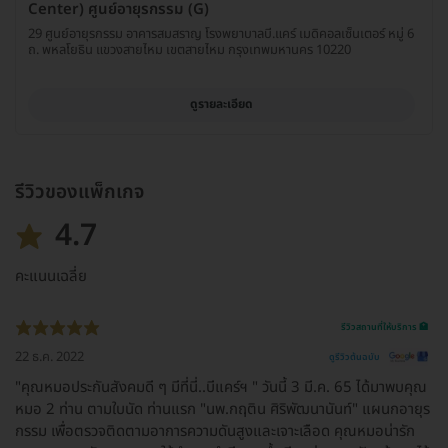
Center) ศูนย์อายุรกรรม (G)
29 ศูนย์อายุรกรรม อาคารสมสราญ โรงพยาบาลบี.แคร์ เมดิคอลเซ็นเตอร์ หมู่ 6
ถ. พหลโยธิน แขวงสายไหม เขตสายไหม กรุงเทพมหานคร 10220
ดูรายละเอียด
รีวิวของแพ็กเกจ
4.7
คะแนนเฉลี่ย
รีวิวสถานที่ให้บริการ 🏥
22 ธ.ค. 2022
ดูรีวิวต้นฉบับ
"คุณหมอประกันสังคมดี ๆ มีที่นี่..บีแคร์ฯ " วันนี้ 3 มี.ค. 65 ได้มาพบคุณ
หมอ 2 ท่าน ตามใบนัด ท่านแรก "นพ.กฤติน ศิริพัฒนานันท์" แผนกอายุร
กรรม เพื่อตรวจติดตามอาการความดันสูงและเจาะเลือด คุณหมอน่ารัก