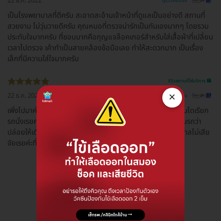
22 ธ.ค. 2022
ดูรีวิวต้นฉบับ
เป็นโรงพยาบาลที่ดีครับ สะอาดสะอ้านเจ้าหน้าที่ดูแลเป็นอย่างดี สถานที่
สวยงาม ไม่วุ่นวายดีครับ คุณหมอที่ตรวจน่ารักเป็นกันเองมากๆ โดยรวม
ประทับใจมากครับ ที่ชอบมากคือกุญแจล๊อคเกอร์สำหรับใส่เสื้อผ้าที่เปลี่ยน
เวลาไปตรวจ เค้าทำเป็นสายคล้องข้อมือเลย ทำให้สะดวกมาก เป็นเรื่อง
เล็กที่มีความใส่ใจมากครับ
รีวิวสถานที่ให้บริการ 🏥
×
22 ธ.ค. 2022
ดูรีวิวต้นฉบับ
เพิ่งไปมาค่ะสาเหตุที่ไปเพราะตกบันไดพอไปถึงพยาบาลรุ้ว่าตกบันไดเรียก
รถนั่งเรยค่ะทุกอย่างรวดเร็วมากขากลับพยาบาลแอบดุบุรุษที่เข็นรถว่า
ปล่อยให้เดินมาได้งัยเดินแค่3-4ก้าวไม่เป็นรัยหรอกค่ะคุณพยาบาลไม่เสีย
จัยเรยค่ะที่เลือกประกันสังคมของที่นี่
ดูรีวิวทั้งหมด