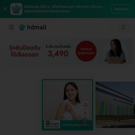
×
รับส่วนลด 200 บ. เพียงโหลดแอป HDmall ครั้งแรก
โหลดเลย
พร้อมรับสิทธิประโยชน์มากมาย