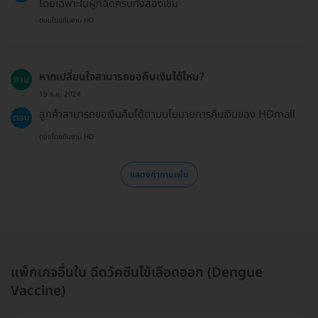
โดยเฉพาะในผู้ที่ฉีดครบทั้งสองเข็ม
ตอบโดยทีมงาน HD
หากเปลี่ยนใจสามารถขอคืนเงินได้ไหม?
ถาม
19 ธ.ค. 2024
ลูกค้าสามารถขอเงินคืนได้ตามนโยบายการคืนเงินของ HDmall
ตอบ
ตอบโดยทีมงาน HD
แสดงคำถามเพิ่ม
แพ็กเกจอื่นใน ฉีดวัคซีนไข้เลือดออก (Dengue
Vaccine)