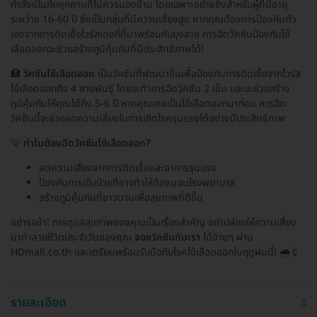
กำลังเป็นภัยคุกคามที่ไม่ควรมองข้าม โดยเฉพาะอย่างยิ่งสำหรับผู้ที่มีอายุ
ระหว่าง 16-60 ปี ซึ่งเป็นกลุ่มที่มีความเสี่ยงสูง หากคุณต้องการป้องกันตัว
เองจากการติดเชื้อไวรัสเดงกี่ที่มาพร้อมกับยุงลาย การฉีดวัคซีนป้องกันไข้
เลือดออกจะช่วยสร้างภูมิคุ้มกันที่มีประสิทธิภาพได้!
🏥
วัคซีนไข้เลือดออก
เป็นวัคซีนที่พัฒนาขึ้นเพื่อป้องกันการติดเชื้อจากไวรัส
ไข้เลือดออกถึง 4 สายพันธุ์ โดยจะทำการฉีดวัคซีน 2 เข็ม และจะช่วยสร้าง
ภูมิคุ้มกันให้คุณได้ถึง 5-6 ปี หากคุณเคยเป็นไข้เลือดออกมาก่อน การฉีด
วัคซีนนี้จะช่วยลดความเสี่ยงในการเกิดโรครุนแรงได้อย่างมีประสิทธิภาพ
💡
ทำไมต้องฉีดวัคซีนไข้เลือดออก?
ลดความเสี่ยงจากการติดเชื้อและอาการรุนแรง
ป้องกันการเจ็บป่วยที่อาจทำให้ต้องนอนโรงพยาบาล
สร้างภูมิคุ้มกันที่ยาวนานเพื่อสุขภาพที่ดีขึ้น
อย่ารอช้า! การดูแลสุขภาพของคุณเป็นเรื่องสำคัญ อย่าปล่อยให้ความเสี่ยง
มาทำลายชีวิตประจำวันของคุณ
จองวัคซีนกับเรา
ได้ง่ายๆ ผ่าน
HDmall.co.th และเตรียมพร้อมรับมือกับโรคไข้เลือดออกในฤดูฝนนี้! 🌧️💉
รายละเอียด