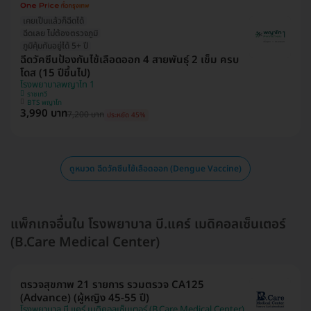
เคยเป็นแล้วก็ฉีดได้
ฉีดเลย ไม่ต้องตรวจภูมิ
ภูมิคุ้มกันอยู่ได้ 5+ ปี
ฉีดวัคซีนป้องกันไข้เลือดออก 4 สายพันธุ์ 2 เข็ม ครบ
โดส (15 ปีขึ้นไป)
โรงพยาบาลพญาไท 1
ราชเทวี
BTS พญาไท
3,990 บาท
7,200 บาท
ประหยัด 45%
ดูหมวด ฉีดวัคซีนไข้เลือดออก (Dengue Vaccine)
แพ็กเกจอื่นใน โรงพยาบาล บี.แคร์ เมดิคอลเซ็นเตอร์
(B.Care Medical Center)
ตรวจสุขภาพ 21 รายการ รวมตรวจ CA125
(Advance) (ผู้หญิง 45-55 ปี)
โรงพยาบาล บี.แคร์ เมดิคอลเซ็นเตอร์ (B.Care Medical Center)