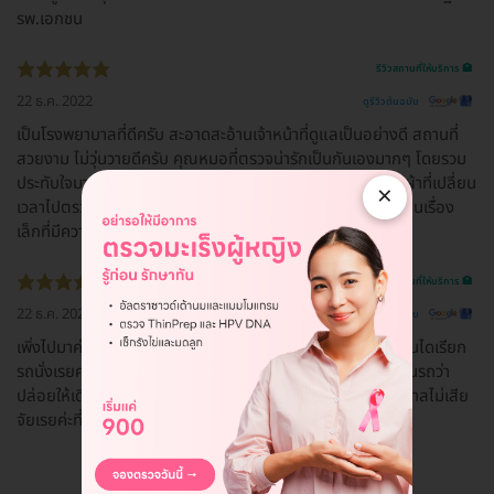
รพ.เอกชน
รีวิวสถานที่ให้บริการ 🏥
22 ธ.ค. 2022
ดูรีวิวต้นฉบับ
เป็นโรงพยาบาลที่ดีครับ สะอาดสะอ้านเจ้าหน้าที่ดูแลเป็นอย่างดี สถานที่
สวยงาม ไม่วุ่นวายดีครับ คุณหมอที่ตรวจน่ารักเป็นกันเองมากๆ โดยรวม
ประทับใจมากครับ ที่ชอบมากคือกุญแจล๊อคเกอร์สำหรับใส่เสื้อผ้าที่เปลี่ยน
×
เวลาไปตรวจ เค้าทำเป็นสายคล้องข้อมือเลย ทำให้สะดวกมาก เป็นเรื่อง
เล็กที่มีความใส่ใจมากครับ
รีวิวสถานที่ให้บริการ 🏥
22 ธ.ค. 2022
ดูรีวิวต้นฉบับ
เพิ่งไปมาค่ะสาเหตุที่ไปเพราะตกบันไดพอไปถึงพยาบาลรุ้ว่าตกบันไดเรียก
รถนั่งเรยค่ะทุกอย่างรวดเร็วมากขากลับพยาบาลแอบดุบุรุษที่เข็นรถว่า
ปล่อยให้เดินมาได้งัยเดินแค่3-4ก้าวไม่เป็นรัยหรอกค่ะคุณพยาบาลไม่เสีย
จัยเรยค่ะที่เลือกประกันสังคมของที่นี่