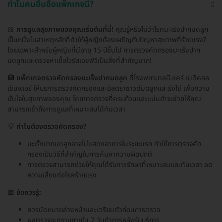
ทำไมคนอื่นซื้อแพ็กเกจนี้?
🎀
การดูแลสุขภาพของคุณเริ่มต้นที่นี่!
คุณรู้หรือไม่ว่าโรคมะเร็งปากมดลูก
เป็นหนึ่งในสาเหตุหลักที่ทำให้ผู้หญิงต้องเผชิญกับปัญหาสุขภาพที่ร้ายแรง?
โดยเฉพาะสำหรับผู้หญิงที่มีอายุ 15 ปีขึ้นไป การตรวจคัดกรองมะเร็งปาก
มดลูกและตรวจหาเชื้อไวรัสเอชพีวีเป็นสิ่งที่สำคัญมาก!
🏥
แพ็กเกจตรวจคัดกรองมะเร็งปากมดลูก
ที่โรงพยาบาลบี.แคร์ เมดิคอล
เซ็นเตอร์ ให้บริการตรวจคัดกรองและอัลตราซาวด์มดลูกและรังไข่ เพื่อความ
มั่นใจในสุขภาพของคุณ โดยการตรวจที่ครบถ้วนและแม่นยำจะช่วยให้คุณ
สามารถเข้าถึงการดูแลที่เหมาะสมได้ทันเวลา
💡
ทำไมต้องตรวจคัดกรอง?
มะเร็งปากมดลูกอาจไม่แสดงอาการในระยะแรก ทำให้การตรวจคัด
กรองเป็นวิธีที่สำคัญในการค้นหาความผิดปกติ
การตรวจสามารถช่วยให้คุณได้รับการรักษาที่เหมาะสมและทันเวลา ลด
ความเสี่ยงต่อโรคร้ายแรง
📅
ข้อควรรู้:
ควรนัดหมายล่วงหน้าและเตรียมตัวก่อนการตรวจ
ผลตรวจจะทราบภายใน 7 วันทำการหลังรับบริการ