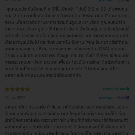
ดูรีวิวต้นฉบับ
"คุณหมอประกันสังคมดี ๆ มีที่นี่..บีแคร์ฯ " วันนี้ 3 มี.ค. 65 ได้มาพบคุณ
หมอ 2 ท่าน ตามใบนัด ท่านแรก "นพ.กฤติน ศิริพัฒนานันท์" แผนกอายุร
กรรม เพื่อตรวจติดตามอาการความดันสูงและเจาะเลือด คุณหมอน่ารัก
มาก ๆ ตรวจรักษา พูดจา ให้คำแนะนำดีมาก น้ำเสียงนุ่มนวล ฟังแล้วคนไข้
มีกำลังใจที่จะรักษาต่อไป ถึงแม้แมสจะปิดหน้า แต่แววตาคุณหมอสัมผัส
ได้เลยว่าพูดไปยิ้มไป ประทับใจมากครับ อีกท่าน "พญ.จินตนา วชิรกิติคุณ"
แผนกหูคอจมูก มาปรึกษาอาการหยุดหายใจขณะหลับ (OSA) คุณหมอ
ตรวจแบบมืออาชีพ ตรวจจริง ทั้งจมูก คอ ปาก ทั้งอ้าทั้งส่อง เขียนบันทึก
การตรวจแบบละเอียด ยาวมาก เพื่อประโยชน์ในการรักษาต่อด้วยต้องการ
อยากให้คนไข้หายจริงๆ ขอบพระคุณมากครับ #ประกันสังคม #โรง
พยาบาลบีแคร์ #ประสบการณ์ดีต้องบอกต่อ
รีวิวสถานที่ให้บริการ 🏥
22 ธ.ค. 2022
ดูรีวิวต้นฉบับ
มาแผนกทันตกรรมครับ ถ้าขับรถมาก็ต้องขับมาจอดทางหลังรพ. รปภ.จะ
เป็นคนบอกเรื่อยๆ จอดรถก็เดินมาตึกใหญ่หรือจะนั่งรถกอล์ฟก็ได้ ก่อน
เข้าก็มีคัดกรองโควิด ตรวจมาจากบ้านก่อนก็ได้ครับ พอมาถึงก็รอตามคิว
พนักงานก็พูดจาดีครับ ให้คำตอบ แนะนำดี ลักษณะรพ.ก็เป็นฟีลแบบให้
ความรู้สึกอบอุ่น เหมือนมาพักโรงแรม โดยรวมก็โอเคครับ ตามมาตรฐาน