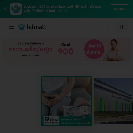
×
รับส่วนลด 200 บ. เพียงโหลดแอป HDmall ครั้งแรก
โหลดเลย
พร้อมรับสิทธิประโยชน์มากมาย