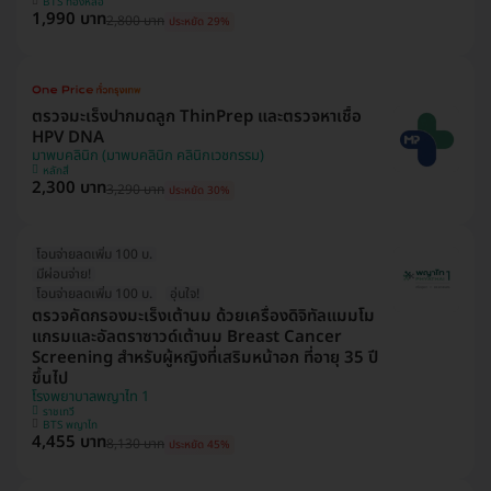
BTS ทองหล่อ
1,990 บาท
2,800 บาท
ประหยัด 29%
ตรวจมะเร็งปากมดลูก ThinPrep และตรวจหาเชื้อ
HPV DNA
มาพบคลินิก (มาพบคลินิก คลินิกเวชกรรม)
หลักสี่
2,300 บาท
3,290 บาท
ประหยัด 30%
โอนจ่ายลดเพิ่ม 100 บ.
มีผ่อนจ่าย!
โอนจ่ายลดเพิ่ม 100 บ.
อุ่นใจ!
ตรวจคัดกรองมะเร็งเต้านม ด้วยเครื่องดิจิทัลแมมโม
แกรมและอัลตราซาวด์เต้านม Breast Cancer
Screening สำหรับผู้หญิงที่เสริมหน้าอก ที่อายุ 35 ปี
ขึ้นไป
โรงพยาบาลพญาไท 1
ราชเทวี
BTS พญาไท
4,455 บาท
8,130 บาท
ประหยัด 45%