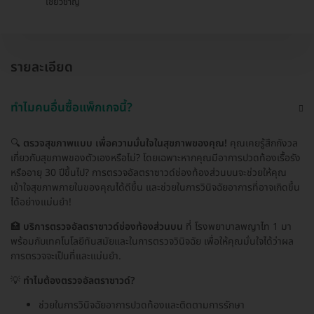
เชี่ยวชาญ
รายละเอียด
ทำไมคนอื่นซื้อแพ็กเกจนี้?
🔍
ตรวจสุขภาพแบบ เพื่อความมั่นใจในสุขภาพของคุณ!
คุณเคยรู้สึกกังวล
เกี่ยวกับสุขภาพของตัวเองหรือไม่? โดยเฉพาะหากคุณมีอาการปวดท้องเรื้อรัง
หรืออายุ 30 ปีขึ้นไป? การตรวจอัลตราซาวด์ช่องท้องส่วนบนจะช่วยให้คุณ
เข้าใจสุขภาพภายในของคุณได้ดีขึ้น และช่วยในการวินิจฉัยอาการที่อาจเกิดขึ้น
ได้อย่างแม่นยำ!
🏥
บริการตรวจอัลตราซาวด์ช่องท้องส่วนบน
ที่ โรงพยาบาลพญาไท 1 มา
พร้อมกับเทคโนโลยีทันสมัยและในการตรวจวินิจฉัย เพื่อให้คุณมั่นใจได้ว่าผล
การตรวจจะเป็นที่และแม่นยำ.
💡
ทำไมต้องตรวจอัลตราซาวด์?
ช่วยในการวินิจฉัยอาการปวดท้องและติดตามการรักษา