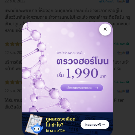
22 ธ.ค. 2022
ดูรีวิวต้นฉบับ
แพทย์และพยาบาลที่ห้องฉุกเฉินดูแลดีมากเลยค่ะ ช่วงเวลาที่เราอยู่ใน
เสี้ยววินาทีแห่งความตาย ร่างการแทบไม่ไหวแล้ว พวกเค้ากระตือรือร้น กรู
เข้ามาดูแลใส่ใจในการรักษา พระทับใจมากๆค่ะ เคยไปโรงพยาบาลเอกชนมา
×
หลายแห่ง พูดได้เต็มปากที่นี่ใส่ใจดีที่สุดเลยค่ะ♥️
รีวิวสถานที่ให้บริการ 🏥
22 ธ.ค. 2022
ดูรีวิวต้นฉบับ
บริการดีเยี่ยมมากครับ เหมือนมาพักผ่อนชาร์จแบตเตอร์รี่ครับ ทีมงานเจ้า
หน้าที่ พยาบาล และอาจารย์หมอ ดูแลรักษา ให้คำปรึกษาแนะนำ ครับ
รีวิวสถานที่ให้บริการ 🏥
22 ธ.ค. 2022
ดูรีวิวต้นฉบับ
ได้รับกานฉีดVaccin/Atta.ทั้งสองเข็มแล้ว,และเมื่อ4 มค.ได้ฉีด Fizer
เข็ม3แล้ว ขอบคุณรัฐบาลและ ร พ.พญาไทย1 เป็นอย่างสูง@
ดูรีวิวทั้งหมด