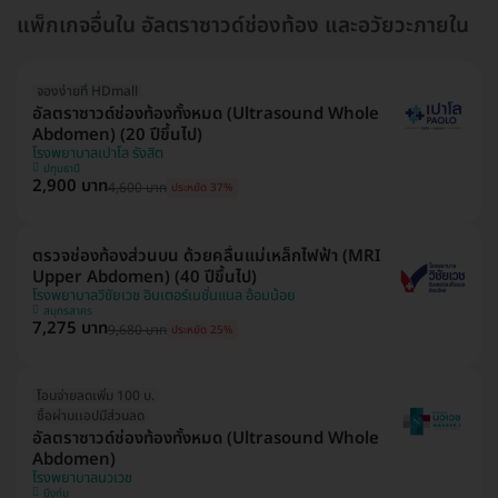
แพ็กเกจอื่นใน อัลตราซาวด์ช่องท้อง และอวัยวะภายใน
จองง่ายที่ HDmall
อัลตราซาวด์ช่องท้องทั้งหมด (Ultrasound Whole
Abdomen) (20 ปีขึ้นไป)
โรงพยาบาลเปาโล รังสิต
ปทุมธานี
2,900 บาท
4,600 บาท
ประหยัด 37%
ตรวจช่องท้องส่วนบน ด้วยคลื่นแม่เหล็กไฟฟ้า (MRI
Upper Abdomen) (40 ปีขึ้นไป)
โรงพยาบาลวิชัยเวช อินเตอร์เนชั่นแนล อ้อมน้อย
สมุทรสาคร
7,275 บาท
9,680 บาท
ประหยัด 25%
โอนจ่ายลดเพิ่ม 100 บ.
ซื้อผ่านเเอปมีส่วนลด
อัลตราซาวด์ช่องท้องทั้งหมด (Ultrasound Whole
Abdomen)
โรงพยาบาลนวเวช
บึงกุ่ม