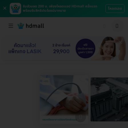
×
รับส่วนลด 200 บ. เพียงโหลดแอป HDmall ครั้งแรก
โหลดเลย
พร้อมรับสิทธิประโยชน์มากมาย