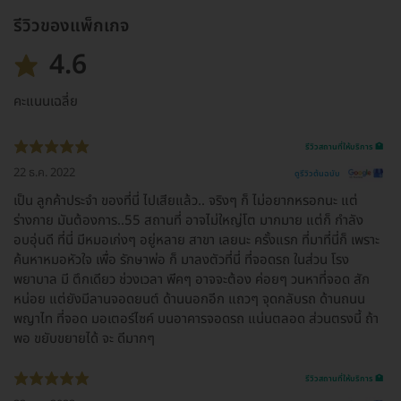
รีวิวของแพ็กเกจ
4.6
คะแนนเฉลี่ย
รีวิวสถานที่ให้บริการ 🏥
22 ธ.ค. 2022
ดูรีวิวต้นฉบับ
เป็น ลูกค้าประจำ ของที่นี่ ไปเสียแล้ว.. จริงๆ ก็ ไม่อยากหรอกนะ แต่
ร่างกาย มันต้องการ..55 สถานที่ อาจไม่ใหญ่โต มากมาย แต่ก็ กำลัง
อบอุ่นดี ที่นี่ มีหมอเก่งๆ อยู่หลาย สาขา เลยนะ ครั้งแรก ที่มาที่นี่ก็ เพราะ
ค้นหาหมอหัวใจ เพื่อ รักษาพ่อ ก็ มาลงตัวที่นี่ ที่จอดรถ ในส่วน โรง
พยาบาล มี ตึกเดียว ช่วงเวลา พีคๆ อาจจะต้อง ค่อยๆ วนหาที่จอด สัก
หน่อย แต่ยังมีลานจอดยนต์ ด้านนอกอีก แถวๆ จุดกลับรถ ด้านถนน
พญาไท ที่จอด มอเตอร์ไซค์ บนอาคารจอดรถ แน่นตลอด ส่วนตรงนี้ ถ้า
พอ ขยับขยายได้ จะ ดีมากๆ
รีวิวสถานที่ให้บริการ 🏥