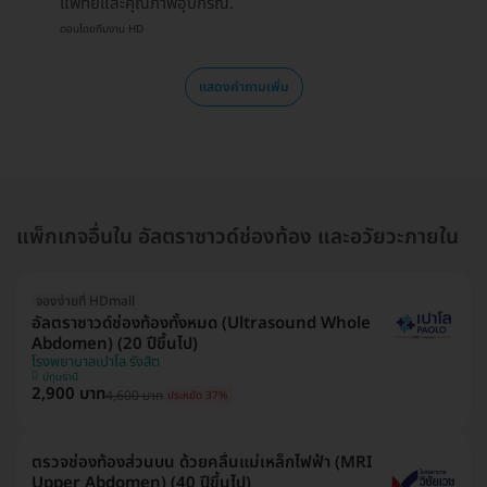
แพทย์และคุณภาพอุปกรณ์.
ตอบโดยทีมงาน HD
แสดงคำถามเพิ่ม
แพ็กเกจอื่นใน อัลตราซาวด์ช่องท้อง และอวัยวะภายใน
จองง่ายที่ HDmall
อัลตราซาวด์ช่องท้องทั้งหมด (Ultrasound Whole
Abdomen) (20 ปีขึ้นไป)
โรงพยาบาลเปาโล รังสิต
ปทุมธานี
2,900 บาท
4,600 บาท
ประหยัด 37%
ตรวจช่องท้องส่วนบน ด้วยคลื่นแม่เหล็กไฟฟ้า (MRI
Upper Abdomen) (40 ปีขึ้นไป)