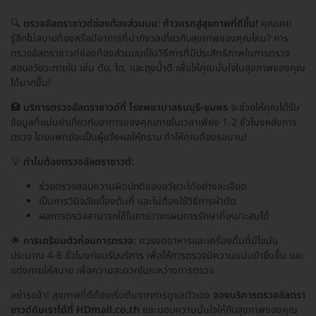
🔍
ตรวจอัลตราซาวด์ช่องท้องส่วนบน: ก้าวแรกสู่สุขภาพที่ดีขึ้น!
คุณเคย
รู้สึกไม่สบายท้องหรือมีอาการที่น่ากังวลเกี่ยวกับสุขภาพของคุณไหม? การ
ตรวจอัลตราซาวด์ช่องท้องส่วนบนเป็นวิธีการที่มีประสิทธิภาพในการตรวจ
สอบอวัยวะภายใน เช่น ตับ, ไต, และถุงน้ำดี เพื่อให้คุณมั่นใจในสุขภาพของคุณ
ได้มากขึ้น!
🏥
บริการตรวจอัลตราซาวด์ที่ โรงพยาบาลธนบุรี-ชุมพร
จะช่วยให้คุณได้รับ
ข้อมูลที่แม่นยำเกี่ยวกับอาการของคุณภายในเวลาเพียง 1-2 ชั่วโมงหลังการ
ตรวจ โดยแพทย์จะเป็นผู้แจ้งผลให้ทราบ ทำให้คุณต้องรอนาน!
💡
ทำไมต้องตรวจอัลตราซาวด์:
ช่วยตรวจสอบความผิดปกติของอวัยวะได้อย่างละเอียด
เป็นการวินิจฉัยเบื้องต้นที่ และไม่ต้องใช้วิธีการผ่าตัด
ผลการตรวจสามารถใช้ในการวางแผนการรักษาที่เหมาะสมได้
🌟
การเตรียมตัวก่อนการตรวจ:
ควรงดอาหารและเครื่องดื่มที่มีไขมัน
ประมาณ 4-6 ชั่วโมงก่อนรับบริการ เพื่อให้การตรวจมีความแม่นยำยิ่งขึ้น และ
แต่งกายให้สบาย เพื่อความสะดวกในระหว่างการตรวจ
อย่ารอช้า! สุขภาพที่ดีต้องเริ่มต้นจากการดูแลตัวเอง
จองบริการตรวจอัลตรา
ซาวด์กับเราได้ที่ HDmall.co.th
และมอบความมั่นใจให้กับสุขภาพของคุณ