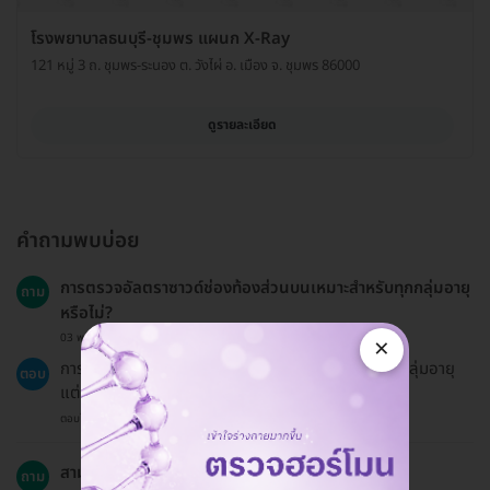
โรงพยาบาลธนบุรี-ชุมพร แผนก X-Ray
121 หมู่ 3 ถ. ชุมพร-ระนอง ต. วังไผ่ อ. เมือง จ. ชุมพร 86000
ดูรายละเอียด
คำถามพบบ่อย
การตรวจอัลตราซาวด์ช่องท้องส่วนบนเหมาะสำหรับทุกกลุ่มอายุ
ถาม
หรือไม่?
03 พ.ค. 2024
×
การตรวจอัลตราซาวด์ช่องท้องส่วนบนเหมาะสำหรับทุกกลุ่มอายุ
ตอบ
แต่ควรปรึกษาแพทย์เพื่อความปลอดภัย.
ตอบโดยทีมงาน HD
สามารถเลื่อนนัดได้หรือไม่?
ถาม