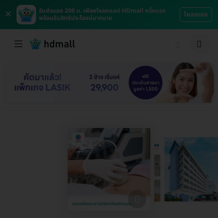
×
รับส่วนลด 200 บ. เพียงโหลดแอป HDmall ครั้งแรก
โหลดเลย
พร้อมรับสิทธิประโยชน์มากมาย