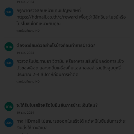
19 ธ.ค. 2024
กรุณาตรวจสอบหน้าแคมเปญพิเศษที่
ตอบ
https://hdmall.co.th/c/reward เพื่อดูว่ามีสิทธิประโยชน์หรือ
โปรโมชั่นใดที่เหมาะกับคุณ
ตอบโดยทีมงาน HD
ต้องเตรียมตัวอย่างไรบ้างก่อนทำการผ่าตัด?
ถาม
19 ธ.ค. 2024
ควรงดรับประทานยา วิตามิน หรืออาหารเสริมที่มีผลต่อการแข็ง
ตอบ
ตัวของเลือด และงดดื่มเครื่องดื่มแอลกอฮอล์ รวมถึงสูบบุหรี่
ประมาณ 2-4 สัปดาห์ก่อนการผ่าตัด
ตอบโดยทีมงาน HD
จะได้รับใบเสร็จหรือใบยืนยันการชำระเงินไหม?
ถาม
19 ธ.ค. 2024
ทาง HDmall ไม่สามารถออกใบเสร็จได้ แต่จะมีใบยืนยันการชำระ
ตอบ
เงินส่งให้ทางอีเมล