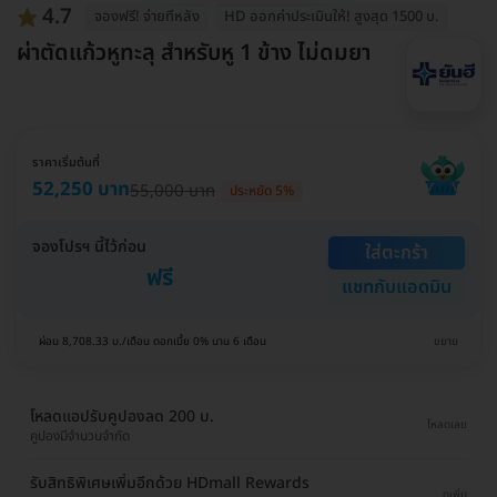
4.7
จองฟรี! จ่ายทีหลัง
HD ออกค่าประเมินให้! สูงสุด 1500 บ.
ผ่าตัดแก้วหูทะลุ สำหรับหู 1 ข้าง ไม่ดมยา
ราคาเริ่มต้นที่
52,250 บาท
55,000 บาท
ประหยัด 5%
จองโปรฯ นี้ไว้ก่อน
ใส่ตะกร้า
ฟรี
แชทกับแอดมิน
ผ่อน 8,708.33 บ./เดือน ดอกเบี้ย 0% นาน 6 เดือน
ขยาย
โหลดแอปรับคูปองลด 200 บ.
โหลดเลย
คูปองมีจำนวนจำกัด
รับสิทธิพิเศษเพิ่มอีกด้วย HDmall Rewards
ดูเพิ่ม