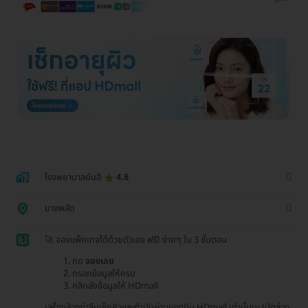
โรงพยาบาลยันฮี
4.8
บางพลัด
1
🚀 จองแพ็กเกจได้ด้วยตัวเอง ฟรี! ง่ายๆ ใน 3 ขั้นตอน
กด
จองเลย
กรอกข้อมูลให้ครบ
คลิกส่งข้อมูลให้ HDmall
เสร็จแล้วอย่าลืมเช็กคิวและทำนัดผ่านแอดมิน HDmall เท่านั้นนะ (นัดล่วง