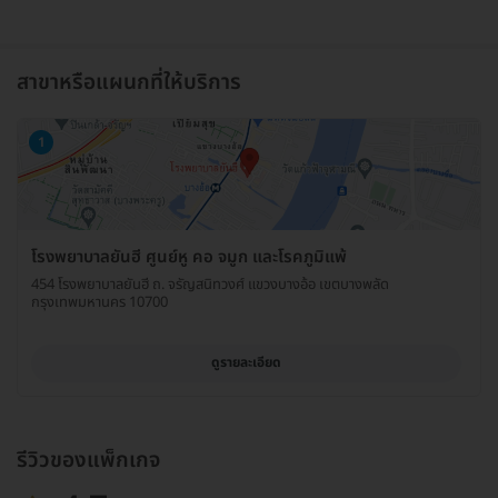
สาขาหรือแผนกที่ให้บริการ
1
โรงพยาบาลยันฮี ศูนย์หู คอ จมูก และโรคภูมิแพ้
454 โรงพยาบาลยันฮี ถ. จรัญสนิทวงศ์ แขวงบางอ้อ เขตบางพลัด
กรุงเทพมหานคร 10700
ดูรายละเอียด
รีวิวของแพ็กเกจ