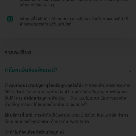
หน้าอย่างน้อย 24 ชม.)
2
แพ็กเกจนี้จำเป็นต้องให้แพทย์ตรวจประเมินก่อนรับบริการ และอาจมีค่าใช้
จ่ายเพิ่มเติมจากที่ระบุไว้บนเว็บไซต์
รายละเอียด
ทำไมคนอื่นซื้อแพ็กเกจนี้?
👂
คุณเคยประสบปัญหาหูอื้อหรือหูทะลุหรือไม่?
อาการเหล่านี้อาจรบกวนการ
ใช้ชีวิตประจำวันของคุณ และถ้าปล่อยไว้ อาจทำให้เกิดปัญหาสุขภาพที่รุนแรง
ขึ้นได้! การ
ผ่าตัดแก้วหูทะลุ
สำหรับหู 1 ข้าง แบบไม่ดมยา เป็นทางออกที่จะ
ช่วยให้คุณกลับมาได้ยินเสียงได้อย่างชัดเจนอีกครั้ง
🏥
บริการที่เรามี:
การผ่าตัดนี้ใช้เวลาประมาณ 3 ชั่วโมง โดยแพทย์จะทำการ
ซ่อมแซมเยื่อแก้วหูที่ฉีกขาด ด้วยวิธีที่มีประสิทธิภาพ
💡
ทำไมต้องเลือกผ่าตัดแก้วหูทะลุ?