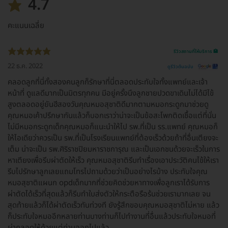
4.7
คะแนนเฉลี่ย
รีวิวสถานที่ให้บริการ 🏥
22 ธ.ค. 2022
ดูรีวิวต้นฉบับ
คลอดลูกที่นี่ทั้งสองคนลูกก็รักษาที่นี่ตลอดประทับใจทั้งแพทย์และเจ้า
หน้าที่ ดูแลดีมากเป็นมิตรทุกคน มีอยู่ครั้งนึงลูกชายปวดขาเดินไม่ได้มีไข้
สูงตลอดอยู่ยันฮีสองวันคุณหมอสุชาติดีมากตามหมอกระดูกมาช่วยดู
คุณหมอเค้าปรึกษากันแล้วก็บอกเราว่าน่าจะเป็นข้อสะโพกติดเชื้อแต่ที่นั่น
ไม่มีหมอกระดูกเด็กคุณหมอก็แนะนำให้ไป รพ.ที่เป็น รร.แพทย์ คุณหมอก็
ให้ไอเดียว่าควรเป็น รพ.ที่เป็นโรงเรียนแพทย์ที่ต้องเร็วด้วยถ้าที่อื่นเตียงจะ
เต็ม น่าจะเป็น รพ.ศิริราชปิยมหาราชการุณ และเป็นเอกชนด้วยจะเร็วในการ
หาเตียงเพื่อรีบผ่าตัดให้เร็ว คุณหมอสุชาติรีบทำเรื่องเอาประวัติคนไข้ให้เรา
รีบไปรักษาลูกเลยแถมโทรไปถามด้วยว่าเป็นอย่างไรบ้าง ประทับใจคุณ
หมอสุชาติแผนก opdเด็กมากที่ช่วยคิดช่วยหาทางเพื่อลูกเราได้รับการ
ผ่าตัดได้เร็วที่สุดแล้วก็รีบทำใบส่งตัวให้กระตือรือร้นช่วยเรามากเลย จน
สุดท้ายแล้วก็ได้ผ่าตัดเร็วทันท่วงที ยังรู้สึกขอบคุณหมอสุชาติไม่หาย แล้ว
ก็ประทับใจหมออีกหลายท่านบางท่านก็ไปทำงานที่อื่นแล้วประทับใจหมอที่
ผ่าคลอดให้ด้วยแต่ท่านออกไปแล้ว