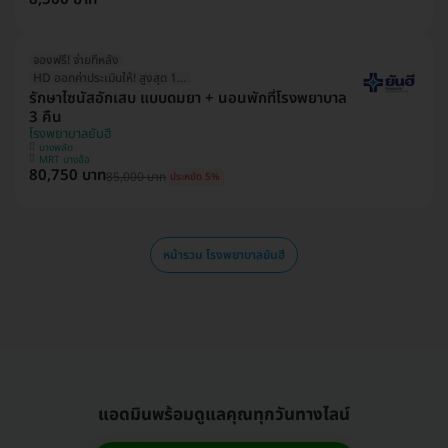
จองฟรี! จ่ายทีหลัง
HD ออกค่าประเมินให้! สูงสุด 1500 บ.
รักษาไซนัสอักเสบ แบบดมยา + นอนพักที่โรงพยาบาล
3 คืน
โรงพยาบาลยันฮี
บางพลัด
MRT บางอ้อ
80,750 บาท
85,000 บาท
ประหยัด 5%
หน้ารวม โรงพยาบาลยันฮี
แอดมินพร้อมดูแลคุณทุกวันทางไลน์