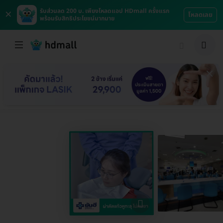
×
รับส่วนลด 200 บ. เพียงโหลดแอป HDmall ครั้งแรก
โหลดเลย
พร้อมรับสิทธิประโยชน์มากมาย