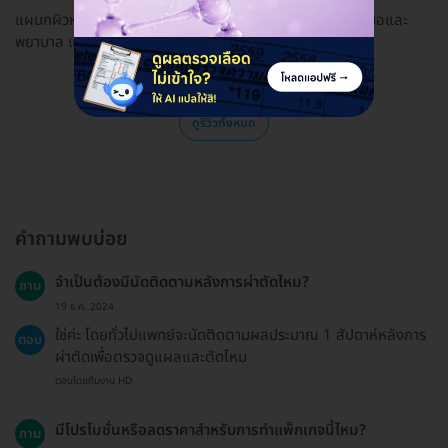
แผนกผิวหนัง Skin and laser center บริการดีมากค่ะ คุณหมอและ
พยาบาล แนะนำค่ะ
ดูรีวิวทั้งหมด
คำถามพบบ่อย
จำเป็นต้องมีนัดติดตามหลังการผ่าตัดไหม?
ถาม
19 ธ.ค. 2024
ใช่ค่ะ โดยทั่วไปแพทย์จะนัดติดตามผลประมาณ 1 สัปดาห์หลังการ
ตอบ
ผ่าตัดเพื่อตรวจดูแผลและตัดไหม
ตอบโดยทีมงาน HD
มีโปรโมชั่นหรือลดราคาสำหรับการทำแพ็กเกจนี้ไหม?
ถาม