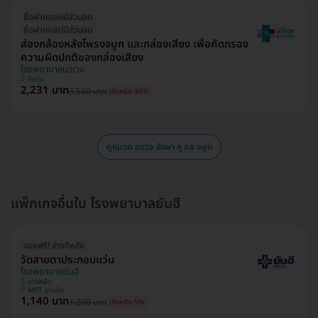
ซื้อผ่านเเอปมีส่วนลด
ซื้อผ่านเเอปมีส่วนลด
ส่องกล้องหลังโพรงจมูก และกล่องเสียง เพื่อคัดกรอง
ความผิดปกติของกล่องเสียง
โรงพยาบาลนวเวช
บึงกุ่ม
2,231 บาท
3,500 บาท
ประหยัด 36%
ดูหมวด ตรวจ รักษา หู คอ จมูก
แพ็กเกจอื่นใน โรงพยาบาลยันฮี
จองฟรี! จ่ายทีหลัง
วัดสายตาประกอบแว่น
โรงพยาบาลยันฮี
บางพลัด
MRT บางอ้อ
1,140 บาท
1,200 บาท
ประหยัด 5%