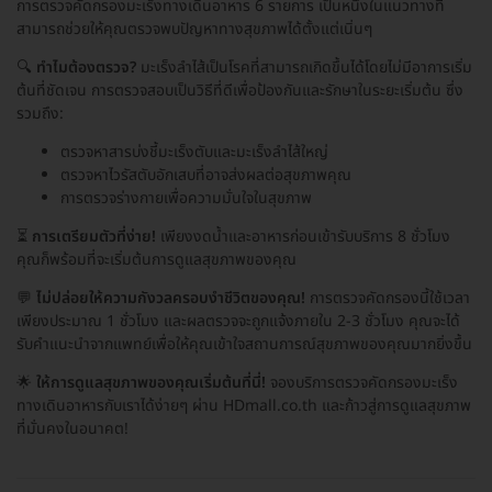
การตรวจคัดกรองมะเร็งทางเดินอาหาร 6 รายการ เป็นหนึ่งในแนวทางที่
สามารถช่วยให้คุณตรวจพบปัญหาทางสุขภาพได้ตั้งแต่เนิ่นๆ
🔍
ทำไมต้องตรวจ?
มะเร็งลำไส้เป็นโรคที่สามารถเกิดขึ้นได้โดยไม่มีอาการเริ่ม
ต้นที่ชัดเจน การตรวจสอบเป็นวิธีที่ดีเพื่อป้องกันและรักษาในระยะเริ่มต้น ซึ่ง
รวมถึง:
ตรวจหาสารบ่งชี้มะเร็งตับและมะเร็งลำไส้ใหญ่
ตรวจหาไวรัสตับอักเสบที่อาจส่งผลต่อสุขภาพคุณ
การตรวจร่างกายเพื่อความมั่นใจในสุขภาพ
⏳
การเตรียมตัวที่ง่าย!
เพียงงดน้ำและอาหารก่อนเข้ารับบริการ 8 ชั่วโมง
คุณก็พร้อมที่จะเริ่มต้นการดูแลสุขภาพของคุณ
💬
ไม่ปล่อยให้ความกังวลครอบงำชีวิตของคุณ!
การตรวจคัดกรองนี้ใช้เวลา
เพียงประมาณ 1 ชั่วโมง และผลตรวจจะถูกแจ้งภายใน 2-3 ชั่วโมง คุณจะได้
รับคำแนะนำจากแพทย์เพื่อให้คุณเข้าใจสถานการณ์สุขภาพของคุณมากยิ่งขึ้น
🌟
ให้การดูแลสุขภาพของคุณเริ่มต้นที่นี่!
จองบริการตรวจคัดกรองมะเร็ง
ทางเดินอาหารกับเราได้ง่ายๆ ผ่าน HDmall.co.th และก้าวสู่การดูแลสุขภาพ
ที่มั่นคงในอนาคต!