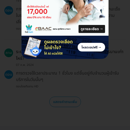
19 ธ.ค. 2024
การตรวจคัดกรองมะเร็งทางเดินอาหารช่วยในการตรวจหามะเร็ง
ตอบ
ในระยะเริ่มต้นซึ่งสามารถเพิ่มโอกาสในการรักษาและลดความ
เสี่ยงต่อการเสียชีวิตจากโรคนี้ได้
ตอบโดยทีมงาน HD
ระยะเวลาที่ใช้ในการตรวจคัดกรองมะเร็งทางเดินอาหารนานเท่า
ถาม
ไหร่?
07 ก.พ. 2024
การตรวจใช้เวลาประมาณ 1 ชั่วโมง แต่ขึ้นอยู่กับจำนวนผู้เข้ารับ
ตอบ
บริการในวันนั้นๆ
ตอบโดยทีมงาน HD
แสดงคำถามเพิ่ม