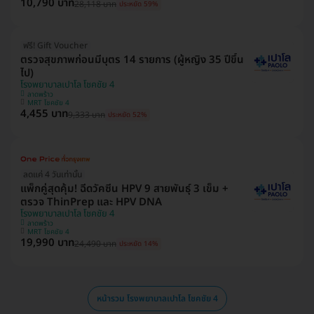
10,790 บาท
28,118 บาท
ประหยัด 59%
ฟรี! Gift Voucher
ตรวจสุขภาพก่อนมีบุตร 14 รายการ (ผู้หญิง 35 ปีขึ้น
ไป)
โรงพยาบาลเปาโล โชคชัย 4
ลาดพร้าว
MRT โชคชัย 4
4,455 บาท
9,333 บาท
ประหยัด 52%
ลดแค่ 4 วันเท่านั้น
แพ็กคู่สุดคุ้ม! ฉีดวัคซีน HPV 9 สายพันธุ์ 3 เข็ม +
ตรวจ ThinPrep และ HPV DNA
โรงพยาบาลเปาโล โชคชัย 4
ลาดพร้าว
MRT โชคชัย 4
19,990 บาท
24,490 บาท
ประหยัด 14%
หน้ารวม โรงพยาบาลเปาโล โชคชัย 4