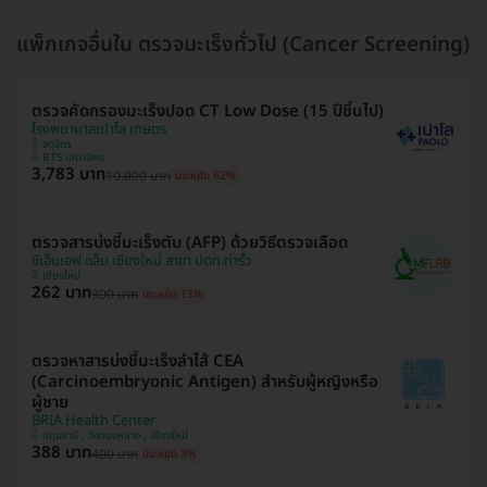
แพ็กเกจอื่นใน ตรวจมะเร็งทั่วไป (Cancer Screening)
ตรวจคัดกรองมะเร็งปอด CT Low Dose (15 ปีขึ้นไป)
โรงพยาบาลเปาโล เกษตร
จตุจักร
BTS เสนานิคม
3,783 บาท
10,000 บาท
ประหยัด 62%
ตรวจสารบ่งชี้มะเร็งตับ (AFP) ด้วยวิธีตรวจเลือด
ซีเอ็มเอฟ แล็บ เชียงใหม่ สาขา ปตท.ท่ารั้ว
เชียงใหม่
262 บาท
300 บาท
ประหยัด 13%
ตรวจหาสารบ่งชี้มะเร็งลำไส้ CEA
(Carcinoembryonic Antigen) สำหรับผู้หญิงหรือ
ผู้ชาย
BRIA Health Center
ปทุมธานี , วังทองหลาง , เชียงใหม่
388 บาท
400 บาท
ประหยัด 3%