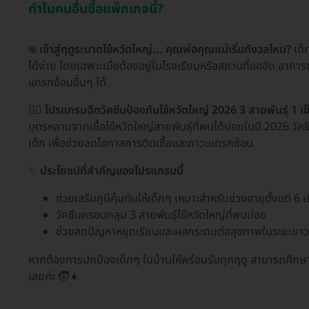
ทำไมคนอื่นซื้อแพ็กเกจนี้?
❄️
เข้าสู่ฤดูระบาดไข้หวัดใหญ่... คุณพ่อคุณแม่เริ่มกังวลไหม?
เด็ก
ได้ง่าย โดยเฉพาะเมื่อต้องอยู่ในโรงเรียนหรือสถานที่แออัด อากา
แทรกซ้อนอื่นๆ ได้
👨‍⚕️
โปรแกรมฉีดวัคซีนป้องกันไข้หวัดใหญ่ 2026 3 สายพันธุ์ 1 เข็
บุตรหลานจากเชื้อไข้หวัดใหญ่สายพันธุ์ที่พบได้บ่อยในปี 2026 วัค
เด็ก เพื่อช่วยลดโอกาสการติดเชื้อและภาวะแทรกซ้อน
✨
ประโยชน์ที่สำคัญของโปรแกรมนี้
ช่วยเสริมภูมิคุ้มกันให้เด็กๆ เหมาะสำหรับช่วงอายุตั้งแต่ 6 เ
วัคซีนครอบคลุม 3 สายพันธุ์ไข้หวัดใหญ่ที่พบบ่อย
ช่วยลดปัญหาหยุดเรียนและผลกระทบต่อสุขภาพในระยะยาว
หากต้องการปกป้องเด็กๆ ในบ้านให้พร้อมรับทุกฤดู สามารถศึกษาข้
เลยค่ะ 🧒👧