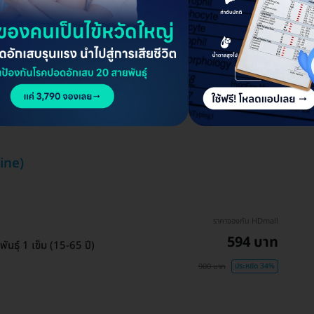
cine)
ราคาจองกับ HDmall
594 บาท
ันธุ์ 1 เข็ม (15-65 ปี)
900 บาท
ประหยัด 34%