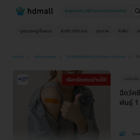
ดูหมวดหมู่ทั้งหมด
ผ่าตัด HDcare
สุขภาพ
ทำฟัน
ค
หน้าแรก
แพ็กเกจสุขภาพ
ฉีดวัคซีนไข้หวัดใหญ่ (Influenza Vaccine)
ฉีด
แค่ปีละเข็ม
ฉีดวัค
พันธุ์ 
โรงพ