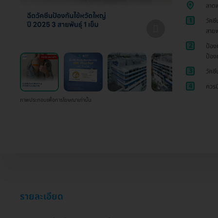
ลาดพ
1
วัคซี
สายพ
2
ป้อง
ป้อง
3
วัคซ
4
ควรม
ภาพประกอบเพื่อการโฆษณาเท่านั้น
รายละเอียด