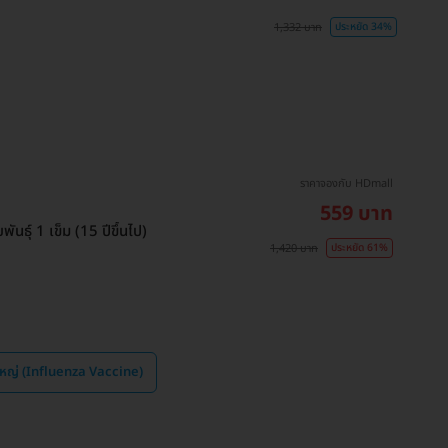
1,332 บาท
ประหยัด 34%
ราคาจองกับ HDmall
559 บาท
นธุ์ 1 เข็ม (15 ปีขึ้นไป)
1,420 บาท
ประหยัด 61%
ดใหญ่ (Influenza Vaccine)