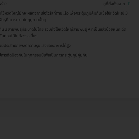
ร้าว
ดูที่ตั้งทั้งหมด
นไข้หวัดใหญ่มักจะผลิตจากเชื้อไวรัสที่ตายแล้ว เพื่อกระตุ้นภูมิคุ้มกันเชื้อไข้หวัดใหญ่ 3
ันธ์ุที่อาจระบาดในฤดูกาลนั้นๆ
กัน 3 สายพันธุ์ที่ระบาดในไทย รวมถึงไข้หวัดใหญ่สายพันธุ์ A ที่เป็นแล้วป่วยหนัก ฉีด
กันก่อนได้ไม่ต้องรอเสี่ยง
ีนมีประสิทธิภาพลดความรุนแรงของอาการได้สูง
ีการฉีดป้องกันในทุกๆรอบปีเพื่อเป็นการกระตุ้นภูมิคุ้มกัน