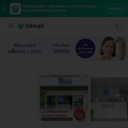
×
รับส่วนลด 200 บ. เพียงโหลดแอป HDmall ครั้งแรก
โหลดเลย
พร้อมรับสิทธิประโยชน์มากมาย