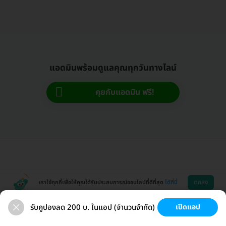
แอดมินพร้อมดูแลคุณทุกวันทางไลน์
คุยกับแอดมิน ฟรี!
ตกลง
เราใช้คุกกี้เพื่อให้คุณได้รับประสบการณ์ออนไลน์ที่ดีที่สุด
ได้ที่นี่
รับคูปองลด 200 บ. ในแอป (จำนวนจำกัด)
เปิดแอป
ตรวจสุขภาพ
เลสิก
วัคซีน HPV
มะเร็งหญิง
ช่วยเหลือ
โหลดแอพ