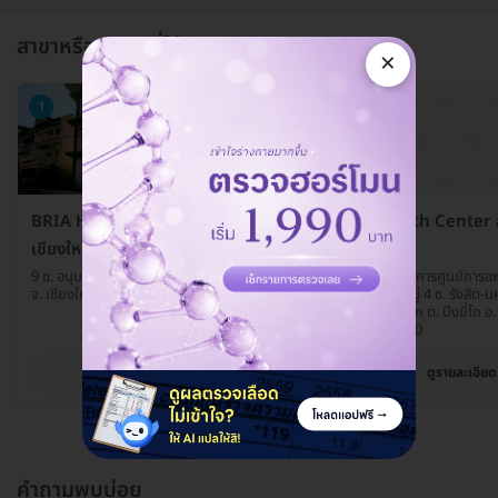
สาขาหรือแผนกที่ให้บริการ
×
1
2
BRIA Health Center สาขา
BRIA Health Center ส
เชียงใหม่
ยี่โถ
9 ซ. อนุบาล 4 ถ. อนุบาล ต. ช้างเผือก อ. เมือง
999/2 ชั้น 3 อาคารศูนย์การ
จ. เชียงใหม่ 50300
ยี่โถ (เฟส 2) หมู่ 4 ซ. รังสิ
รังสิต-นครนายก ต. บึงยี่โถ อ. 
ปทุมธานี 12130
ดูรายละเอียด
ดูรายละเอียด
คำถามพบบ่อย