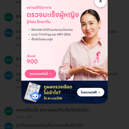
×
ตอบโดยทีมงาน HD
สามารถใช้ประกันสังคมได้หรือไม่?
ถาม
19 ธ.ค. 2024
ขออภัยค่ะ แพ็กเกจนี้ไม่เข้าร่วมสิทธิประกันสังคม ต้องชำระเงิน
ตอบ
แบบ Out-of-Pocket
ตอบโดยทีมงาน HD
จะมีการนัดหมายล่วงหน้าอย่างไร?
ถาม
01 ส.ค. 2024
ควรนัดหมายล่วงหน้าก่อนเข้ารับบริการและสามารถติดต่อทาง
ตอบ
คลินิกเพื่อสอบถามข้อมูลได้
ตอบโดยทีมงาน HD
หากเปลี่ยนใจ สามารถขอคืนเงินได้หรือไม่?
ถาม
19 ธ.ค. 2024
ลูกค้าสามารถอ่านนโยบายการคืนเงินได้ที่
ตอบ