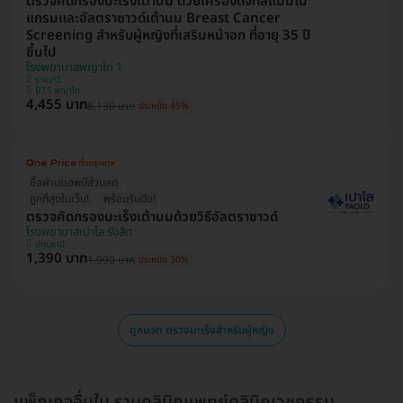
ตรวจคัดกรองมะเร็งเต้านม ด้วยเครื่องดิจิทัลแมมโม
แกรมและอัลตราซาวด์เต้านม Breast Cancer
Screening สำหรับผู้หญิงที่เสริมหน้าอก ที่อายุ 35 ปี
ขึ้นไป
โรงพยาบาลพญาไท 1
ราชเทวี
BTS พญาไท
4,455 บาท
8,130 บาท
ประหยัด 45%
ซื้อผ่านเเอพมีส่วนลด
ถูกที่สุดในเว็บ!
พร้อมรับมือ!
ตรวจคัดกรองมะเร็งเต้านมด้วยวิธีอัลตราซาวด์
โรงพยาบาลเปาโล รังสิต
ปทุมธานี
1,390 บาท
1,990 บาท
ประหยัด 30%
ดูหมวด ตรวจมะเร็งสำหรับผู้หญิง
แพ็กเกจอื่นใน รามคลินิกแพทย์คลินิกเวชกรรม