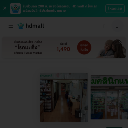
×
รับส่วนลด 200 บ. เพียงโหลดแอป HDmall ครั้งแรก
โหลดเลย
พร้อมรับสิทธิประโยชน์มากมาย