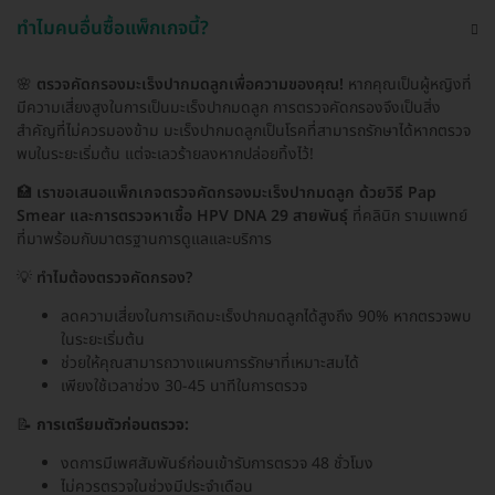
ทำไมคนอื่นซื้อแพ็กเกจนี้?
🌸
ตรวจคัดกรองมะเร็งปากมดลูกเพื่อความของคุณ!
หากคุณเป็นผู้หญิงที่
มีความเสี่ยงสูงในการเป็นมะเร็งปากมดลูก การตรวจคัดกรองจึงเป็นสิ่ง
สำคัญที่ไม่ควรมองข้าม มะเร็งปากมดลูกเป็นโรคที่สามารถรักษาได้หากตรวจ
พบในระยะเริ่มต้น แต่จะเลวร้ายลงหากปล่อยทิ้งไว้!
🏥
เราขอเสนอแพ็กเกจตรวจคัดกรองมะเร็งปากมดลูก ด้วยวิธี Pap
Smear และการตรวจหาเชื้อ HPV DNA 29 สายพันธุ์
ที่คลินิก รามแพทย์
ที่มาพร้อมกับมาตรฐานการดูแลและบริการ
💡
ทำไมต้องตรวจคัดกรอง?
ลดความเสี่ยงในการเกิดมะเร็งปากมดลูกได้สูงถึง 90% หากตรวจพบ
ในระยะเริ่มต้น
ช่วยให้คุณสามารถวางแผนการรักษาที่เหมาะสมได้
เพียงใช้เวลาช่วง 30-45 นาทีในการตรวจ
📝
การเตรียมตัวก่อนตรวจ:
งดการมีเพศสัมพันธ์ก่อนเข้ารับการตรวจ 48 ชั่วโมง
ไม่ควรตรวจในช่วงมีประจำเดือน