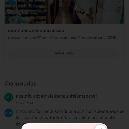
1
รามคลินิกแพทย์คลินิกเวชกรรม
ปากซอยรามคำแหง 27 แขวงหัวหมาก เขตบางกะปิ กรุงเทพมหานคร 10240
ดูรายละเอียด
คำถามพบบ่อย
ควรเตรียมตัวอย่างไรบ้างก่อนเข้ารับการตรวจ?
ถาม
10 ก.ย. 2024
ควรงดตรวจในช่วงที่มีประจำเดือนและควรเว้นการมีเพศสัมพันธ์ งด
ตอบ
ใช้สารหล่อลื่นหรือผลิตภัณฑ์ที่อาจระคายเคืองอย่างน้อย 48
ชั่วโมงก่อนตรวจ