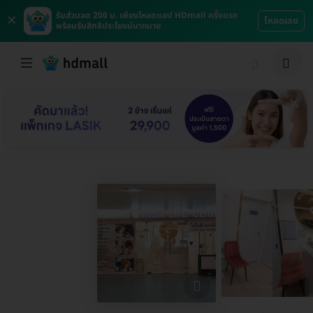
×
รับส่วนลด 200 บ. เพียงโหลดแอป HDmall ครั้งแรก
โหลดเลย
พร้อมรับสิทธิประโยชน์มากมาย