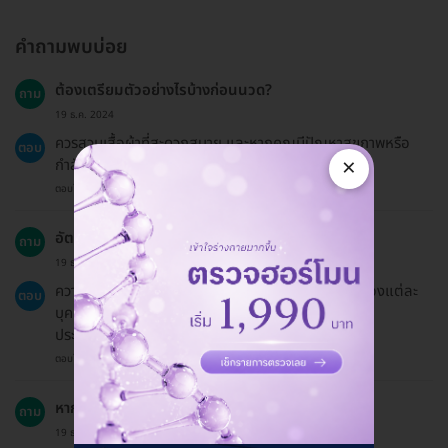
คำถามพบบ่อย
ต้องเตรียมตัวอย่างไรบ้างก่อนนวด?
ถาม
19 ธ.ค. 2024
ควรสวมเสื้อผ้าที่สะดวกสบาย และหากคุณมีปัญหาสุขภาพหรือ
ตอบ
×
กำลังใช้ยา ควรปรึกษาแพทย์ก่อนเข้ารับบริการ
ตอบโดยทีมงาน HD
อัตราความสำเร็จของการนวดแก้ขาโก่งอยู่ที่เท่าไร?
ถาม
19 ธ.ค. 2024
ความสำเร็จขึ้นอยู่กับสภาพร่างกายและการตอบสนองของแต่ละ
ตอบ
บุคคล โดยปกติการนวดสามารถช่วยลดอาการได้อย่างมี
ประสิทธิภาพ
ตอบโดยทีมงาน HD
หากต้องการขอเงินคืนต้องทำอย่างไร?
ถาม
19 ธ.ค. 2024