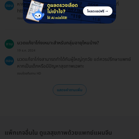
หากต้องการขอเงินคืนสามารถอ่านนโยบายการคืนเงินได้ที่
ตอบ
https://hdmall.co.th/c/refund-policy-hdmall
ตอบโดยทีมงาน HD
นวดแก้ขาโก่งเหมาะสำหรับกลุ่มอายุไหนบ้าง?
ถาม
19 ธ.ค. 2024
นวดแก้ขาโก่งสามารถทำได้กับผู้ใหญ่ทุกวัย แต่ควรปรึกษาแพทย์
ตอบ
หากเป็นเด็กหรือมีปัญหาสุขภาพเฉพาะ
ตอบโดยทีมงาน HD
แสดงคำถามเพิ่ม
แพ็กเกจอื่นใน ดูแลสุขภาพด้วยแพทย์แผนจีน