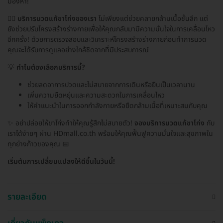
มองหา!
💆‍♂️
บริการนวดแก้ขาโก่งของเรา
ไม่เพียงแต่ช่วยคลายกล้ามเนื้อชั้นลึก แต่
ยังช่วยปรับโครงสร้างร่างกายเพื่อให้คุณกลับมามีความมั่นใจในการเคลื่อนไหว
อีกครั้ง! ด้วยการตรวจสอบและวิเคราะห์โครงสร้างร่างกายก่อนทำการนวด
คุณจะได้รับการดูแลอย่างใกล้ชิดจากที่มีประสบการณ์
💡
ทำไมต้องเลือกบริการนี้?
ช่วยลดอาการปวดและไม่สบายจากการเดินหรือยืนเป็นเวลานาน
เพิ่มความยืดหยุ่นและความสะดวกในการเคลื่อนไหว
ให้คำแนะนำในการออกกำลังกายหรือยืดกล้ามเนื้อที่เหมาะสมกับคุณ
✨ อย่าปล่อยให้ขาโก่งทำให้คุณรู้สึกไม่สบายตัว!
จองบริการนวดแก้ขาโก่ง
กับ
เราได้ง่ายๆ ผ่าน HDmall.co.th พร้อมให้คุณฟื้นฟูความมั่นใจและสุขภาพใน
ทุกย่างก้าวของคุณ 📅
เริ่มต้นการเปลี่ยนแปลงให้ดีขึ้นในวันนี้!
รายละเอียด