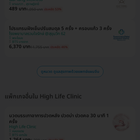
ยานนาวา , สุราษฎ์ธานี
489 บาท
1,050 บาท
ประหยัด 53%
โปรแกรมฝังเข็มปรับสมดุล 5 ครั้ง + ครอบแก้ว 3 ครั้ง
โรงพยาบาลรวมใจรักษ์ @สุขุมวิท 62
พระโขนง
BTS บางจาก
6,370 บาท
11,755 บาท
ประหยัด 46%
ดูหมวด ดูแลสุขภาพด้วยแพทย์แผนจีน
แพ็กเกจอื่นใน High Life Clinic
นวดบรรเทาอาการปวดหลัง ปวดบ่า ปวดคอ 30 นาที 1
ครั้ง
High Life Clinic
คลองเตย
BTS เอกมัย
1,264 บาท