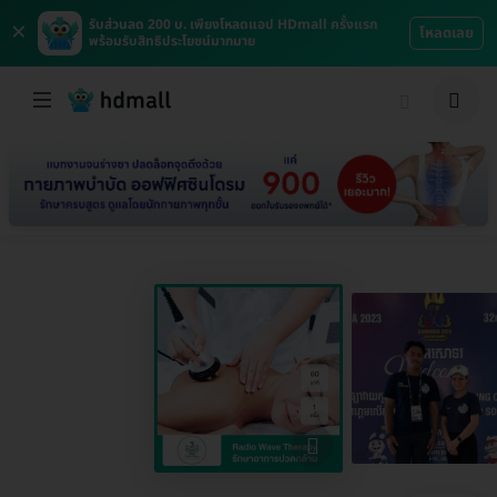
×
รับส่วนลด 200 บ. เพียงโหลดแอป HDmall ครั้งแรก
โหลดเลย
พร้อมรับสิทธิประโยชน์มากมาย