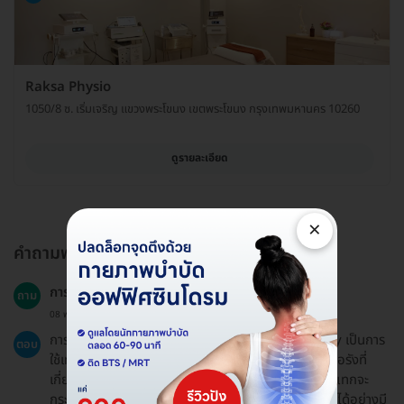
Raksa Physio
1050/8 ซ. เริ่มเจริญ แขวงพระโขนง เขตพระโขนง กรุงเทพมหานคร 10260
ดูรายละเอียด
×
คำถามพบบ่อย
การรักษาด้วยคลื่นกระแทกคืออะไร?
ถาม
08 พ.ค. 2024
การรักษาด้วยคลื่นกระแทก หรือ Shockwave Therapy เป็นการ
ตอบ
ใช้เทคโนโลยีคลื่นกระแทกในการบำบัดรักษาอาการปวดเรื้อรังที่
เกี่ยวข้องกับกระดูกและกล้ามเนื้อ โดยพลังงานคลื่นกระแทกจะ
กระตุ้นให้ร่างกายซ่อมแซมเนื้อเยื่อใหม่และลดอาการปวดได้อย่างมี