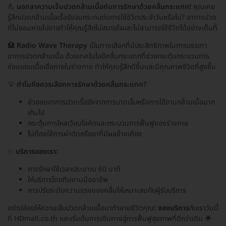
💪
บอกลาความเจ็บปวดกล้ามเนื้อกับการรักษาด้วยคลื่นกระแทก!
คุณเคย
รู้สึกปวดกล้ามเนื้อเรื้อรังจนกระทบต่อการใช้ชีวิตประจำวันหรือไม่? อาการปวด
ที่ไม่ยอมหายไปอาจทำให้คุณรู้สึกไม่สบายใจและไม่สามารถใช้ชีวิตได้อย่างเต็มที่
🏥
Radio Wave Therapy
เป็นทางเลือกที่มีประสิทธิภาพในการบรรเทา
อาการปวดกล้ามเนื้อ ด้วยเทคโนโลยีคลื่นกระแทกที่ช่วยกระตุ้นกระบวนการ
ซ่อมแซมเนื้อเยื่อภายในร่างกาย ทำให้คุณรู้สึกดีขึ้นและมีคุณภาพชีวิตที่สูงขึ้น
💡
ทำไมถึงควรเลือกการรักษาด้วยคลื่นกระแทก?
ช่วยลดอาการปวดเรื้อรังจากการบาดเจ็บหรือการใช้งานกล้ามเนื้อมาก
เกินไป
กระตุ้นการไหลเวียนโลหิตและกระบวนการฟื้นฟูของร่างกาย
ไม่ต้องใช้การผ่าตัดหรือยาที่มีผลข้างเคียง
✨
บริการของเรา:
การรักษาใช้เวลาประมาณ 60 นาที
ให้บริการโดยทีมงานมืออาชีพ
การปรับระดับความแรงของคลื่นให้เหมาะสมกับผู้รับบริการ
อย่าปล่อยให้ความเจ็บปวดกล้ามเนื้อมาทำลายชีวิตคุณ!
จองบริการ
กับเราวันนี้
ที่ HDmall.co.th และเริ่มต้นการเดินทางสู่การฟื้นฟูสุขภาพที่ดีกว่าเดิม 🌟