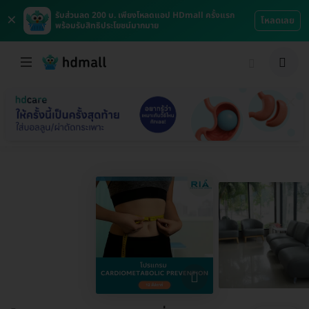
×
รับส่วนลด 200 บ. เพียงโหลดแอป HDmall ครั้งแรก
โหลดเลย
พร้อมรับสิทธิประโยชน์มากมาย