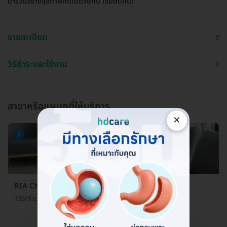
มาร่วมสร้างสุขภาพที่ดีไปด้วยกัน เริ่มต้นที่นี่!
รายละเอียด
วิธีชำระและใช้งาน
สาขาหรือแผนกที่ให้บริการ
×
1
RIA Chonburi Clinic
133/9 ซ. บ้านสวน-สุขุมวิท 17 ต. บ้านสวน อ. เมือง จ. ชลบุรี 20000
ดูรายละเอียด