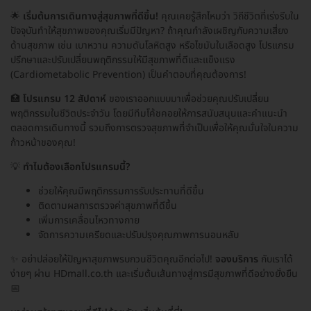
🌟
เริ่มต้นการเดินทางสู่สุขภาพที่ดีขึ้น!
คุณเคยรู้สึกไหมว่า วิถีชีวิตที่เร่งรีบใน
ปัจจุบันทำให้สุขภาพของคุณเริ่มมีปัญหา? ถ้าคุณกำลังเผชิญกับความเสี่ยง
ด้านสุขภาพ เช่น เบาหวาน ความดันโลหิตสูง หรือไขมันในเลือดสูง โปรแกรม
ปรึกษาและปรับเปลี่ยนพฤติกรรมให้มีสุขภาพที่ดีและแข็งแรง
(Cardiometabolic Prevention) เป็นคำตอบที่คุณต้องการ!
🏥
โปรแกรม 12 สัปดาห์
ของเราออกแบบมาเพื่อช่วยคุณปรับเปลี่ยน
พฤติกรรมในชีวิตประจำวัน โดยมีทีมโค้ชคอยให้การสนับสนุนและคำแนะนำ
ตลอดการเดินทางนี้ รวมถึงการตรวจสุขภาพที่จำเป็นเพื่อให้คุณมั่นใจในความ
ก้าวหน้าของคุณ!
💡
ทำไมต้องเลือกโปรแกรมนี้?
ช่วยให้คุณมีพฤติกรรมการรับประทานที่ดีขึ้น
ติดตามผลการตรวจค่าสุขภาพที่ดีขึ้น
เพิ่มการเคลื่อนไหวทางกาย
จัดการความเครียดและปรับปรุงคุณภาพการนอนหลับ
✨ อย่าปล่อยให้ปัญหาสุขภาพรบกวนชีวิตคุณอีกต่อไป!
จองบริการ
กับเราได้
ง่ายๆ ผ่าน HDmall.co.th และเริ่มต้นเส้นทางสู่การมีสุขภาพที่ดีอย่างยั่งยืน
📅