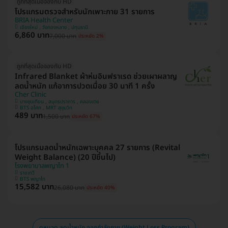
ถูกที่สุดเมื่อจองกับ HD
โปรแกรมตรวจสำหรับนักเพาะกาย 31 รายการ
BRIA Health Center
เชียงใหม่ , วังทองหลาง , ปทุมธานี
6,860 บาท
7,000 บาท
ประหยัด 2%
ถูกที่สุดเมื่อจองกับ HD
Infrared Blanket ผ้าห่มอินฟราเรด ช่วยเผาผลาญ
ลดน้ำหนัก แก้อาการปวดเมื่อย 30 นาที 1 ครั้ง
Cher Clinic
บางขุนเทียน , สมุทรปราการ , คลองเตย
BTS อโศก , MRT สุขุมวิท
489 บาท
1,500 บาท
ประหยัด 67%
โปรแกรมลดน้ำหนักเฉพาะบุคคล 27 รายการ (Revital
Weight Balance) (20 ปีขึ้นไป)
โรงพยาบาลพญาไท 1
ราชเทวี
BTS พญาไท
15,582 บาท
26,080 บาท
ประหยัด 40%
ดูหมวด ลดน้ำหนัก ออกกำลังกาย (Weight Loss Program)