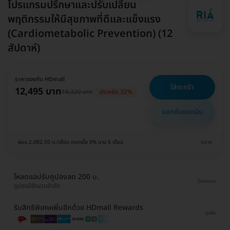
โปรแกรมปรึกษาและปรับเปลี่ยน
พฤติกรรมให้มีสุขภาพที่ดีและแข็งแรง
(Cardiometabolic Prevention) (12
สัปดาห์)
ราคาจองกับ HDmall
ใส่ตะกร้า
12,495 บาท
18,320 บาท
ประหยัด 32%
แชทกับแอดมิน
ผ่อน 2,082.50 บ./เดือน ดอกเบี้ย 0% นาน 6 เดือน
ขยาย
โหลดแอปรับคูปองลด 200 บ.
โหลดเลย
คูปองมีจำนวนจำกัด
รับสิทธิพิเศษเพิ่มอีกด้วย HDmall Rewards
ดูเพิ่ม