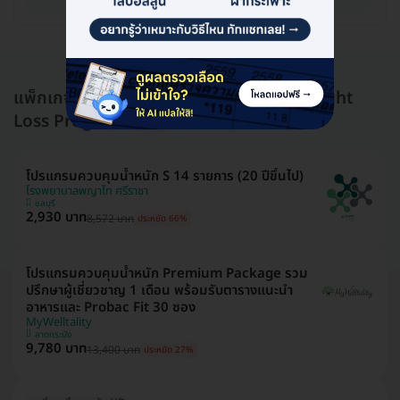
แพ็กเกจอื่นใน ลดน้ำหนัก ออกกำลังกาย (Weight
Loss Program)
โปรแกรมควบคุมน้ำหนัก S 14 รายการ (20 ปีขึ้นไป)
โรงพยาบาลพญาไท ศรีราชา
ชลบุรี
2,930 บาท
8,572 บาท
ประหยัด 66%
โปรแกรมควบคุมน้ำหนัก Premium Package รวม
ปรึกษาผู้เชี่ยวชาญ 1 เดือน พร้อมรับตารางแนะนำ
อาหารและ Probac Fit 30 ซอง
MyWelltality
ลาดกระบัง
9,780 บาท
13,400 บาท
ประหยัด 27%