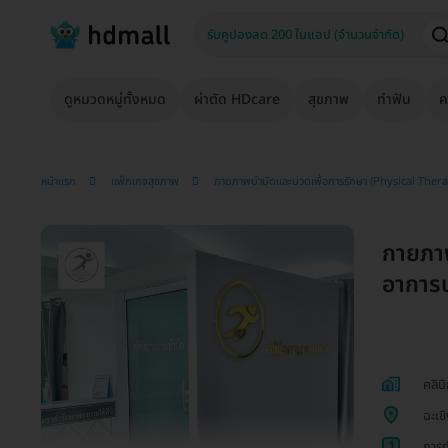
ดูหมวดหมู่ทั้งหมด
ผ่าตัด HDcare
สุขภาพ
ทำฟัน
ค
หน้าแรก
แพ็กเกจสุขภาพ
กายภาพบำบัดและนวดเพื่อการรักษา (Physical Ther
กายภาพ
อาการบ
คลิน
ฉะเช
1
การท