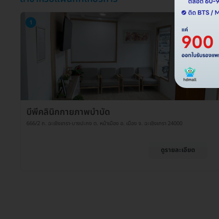
1
บีพีคลินิกกายภาพบำบัด
666/2 ถ. ฉะเชิงเทรา-บางปะกง ต. หน้าเมือง อ. เมือง จ. ฉะเชิงเทรา 24000
ดูรายละเอียด