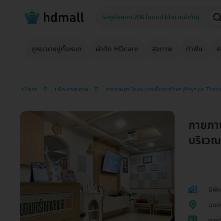
ดูหมวดหมู่ทั้งหมด
ผ่าตัด HDcare
สุขภาพ
ทำฟัน
ค
หน้าแรก
แพ็กเกจสุขภาพ
กายภาพบำบัดและนวดเพื่อการรักษา (Physical Ther
กายภา
บริเวณใ
บีพี
ฉะเช
1
การท