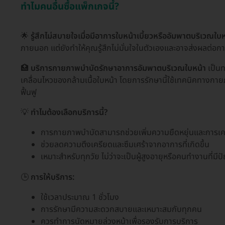
ทำไมคนอื่นซื้อแพ็กเกจนี้?
🌟
รู้สึกไม่สบายใจเมื่อมีอาการใบหน้าเบี้ยวหรืออัมพาตบริเวณใบห
ภายนอก แต่ยังทำให้คุณรู้สึกไม่มั่นใจในตัวเองและอาจส่งผลต่อกา
🏥
บริการกายภาพบำบัดรักษาอาการอัมพาตบริเวณใบหน้า
เป็นท
เคลื่อนไหวของกล้ามเนื้อใบหน้า โดยการรักษานี้ใช้เทคนิคทางกาย
ฟื้นฟู
💡
ทำไมต้องเลือกบริการนี้?
การกายภาพบำบัดสามารถช่วยเพิ่มความยืดหยุ่นและการเคลื
ช่วยลดความตึงเครียดและซึมเศร้าจากอาการที่เกิดขึ้น
เหมาะสำหรับทุกวัย ไม่ว่าจะเป็นผู้สูงอายุหรือคนทำงานที่มีป
🕒
การให้บริการ:
ใช้เวลาประมาณ 1 ชั่วโมง
การรักษามีความสะดวกสบายและเหมาะสมกับทุกคน
ควรทำการนัดหมายล่วงหน้าเพื่อรองรับการบริการ