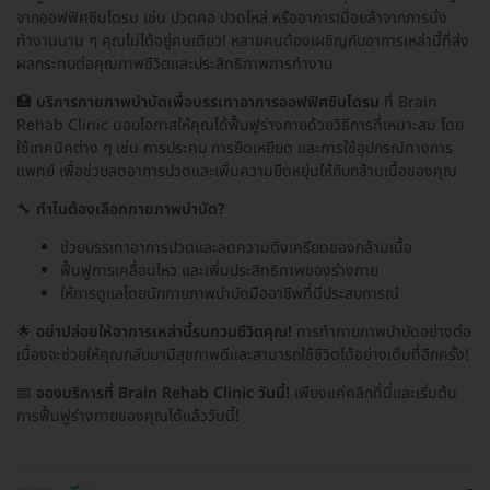
จากออฟฟิศซินโดรม เช่น ปวดคอ ปวดไหล่ หรืออาการเมื่อยล้าจากการนั่ง
ทำงานนาน ๆ คุณไม่ได้อยู่คนเดียว! หลายคนต้องเผชิญกับอาการเหล่านี้ที่ส่ง
ผลกระทบต่อคุณภาพชีวิตและประสิทธิภาพการทำงาน
🏥
บริการกายภาพบำบัดเพื่อบรรเทาอาการออฟฟิศซินโดรม
ที่ Brain
Rehab Clinic มอบโอกาสให้คุณได้ฟื้นฟูร่างกายด้วยวิธีการที่เหมาะสม โดย
ใช้เทคนิคต่าง ๆ เช่น การประคบ การยืดเหยียด และการใช้อุปกรณ์ทางการ
แพทย์ เพื่อช่วยลดอาการปวดและเพิ่มความยืดหยุ่นให้กับกล้ามเนื้อของคุณ
🔧
ทำไมต้องเลือกกายภาพบำบัด?
ช่วยบรรเทาอาการปวดและลดความตึงเครียดของกล้ามเนื้อ
ฟื้นฟูการเคลื่อนไหว และเพิ่มประสิทธิภาพของร่างกาย
ให้การดูแลโดยนักกายภาพบำบัดมืออาชีพที่มีประสบการณ์
🌟
อย่าปล่อยให้อาการเหล่านี้รบกวนชีวิตคุณ!
การทำกายภาพบำบัดอย่างต่อ
เนื่องจะช่วยให้คุณกลับมามีสุขภาพดีและสามารถใช้ชีวิตได้อย่างเต็มที่อีกครั้ง!
📅
จองบริการที่ Brain Rehab Clinic วันนี้!
เพียงแค่คลิกที่นี่และเริ่มต้น
การฟื้นฟูร่างกายของคุณได้แล้ววันนี้!