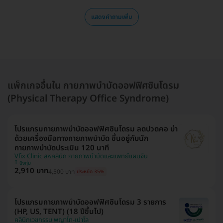
แสดงคำถามเพิ่ม
แพ็กเกจอื่นใน กายภาพบำบัดออฟฟิศซินโดรม
(Physical Therapy Office Syndrome)
โปรแกรมกายภาพบำบัดออฟฟิศซินโดรม ลดปวดคอ บ่า
ด้วยเครื่องมือทางกายภาพบำบัด ขึ้นอยู่กับนัก
กายภาพบำบัดประเมิน 120 นาที
Vfix Clinic สหคลินิก กายภาพบำบัดและแพทย์แผนจีน
บึงกุ่ม
2,910 บาท
4,500 บาท
ประหยัด 35%
โปรแกรมกายภาพบำบัดออฟฟิศซินโดรม 3 รายการ
(HP, US, TENT) (18 ปีขึ้นไป)
คลินิกเวชกรรม พญาไท-เปาโล