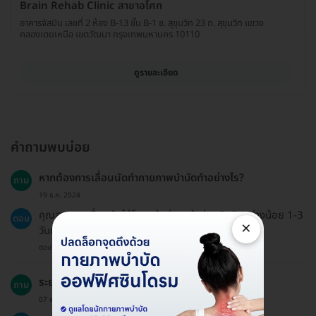
Brain Rehab Clinic สาขาอโศก
อาคารจัสมิน เลขที่ 2 ห้อง B-13 ชั้น B-1 ซ. สุขุมวิท 23 ถ. สุขุมวิท แขวง
คลองเตยเหนือ เขตวัฒนา กรุงเทพมหานคร 10110
ดูรายละเอียด
คำถามพบบ่อย
หากต้องการเลื่อนนัดทำกายภาพบำบัดทำอย่างไร?
ถาม
19 ธ.ค. 2024
คุณสามารถเลื่อนนัดได้โดยแจ้งล่วงหน้าก่อนวันนัดอย่างน้อย 1-3
ตอบ
×
วันทำการ
ตอบโดยทีมงาน HD
ระยะเวลาที่ใช้ในการทำกายภาพบำบัดนานเท่าไหร่?
ถาม
07 พ.ย. 2024