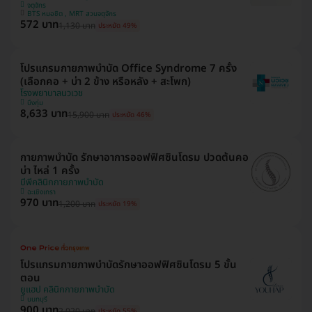
จตุจักร
BTS หมอชิต , MRT สวนจตุจักร
572 บาท
1,130 บาท
ประหยัด 49%
โปรแกรมกายภาพบำบัด Office Syndrome 7 ครั้ง
(เลือกคอ + บ่า 2 ข้าง หรือหลัง + สะโพก)
โรงพยาบาลนวเวช
บึงกุ่ม
8,633 บาท
15,900 บาท
ประหยัด 46%
กายภาพบำบัด รักษาอาการออฟฟิศซินโดรม ปวดต้นคอ
บ่า ไหล่ 1 ครั้ง
บีพีคลินิกกายภาพบำบัด
ฉะเชิงเทรา
970 บาท
1,200 บาท
ประหยัด 19%
โปรแกรมกายภาพบำบัดรักษาออฟฟิศซินโดรม 5 ขั้น
ตอน
ยูแฮป คลินิกกายภาพบำบัด
นนทบุรี
900 บาท
2,020 บาท
ประหยัด 55%