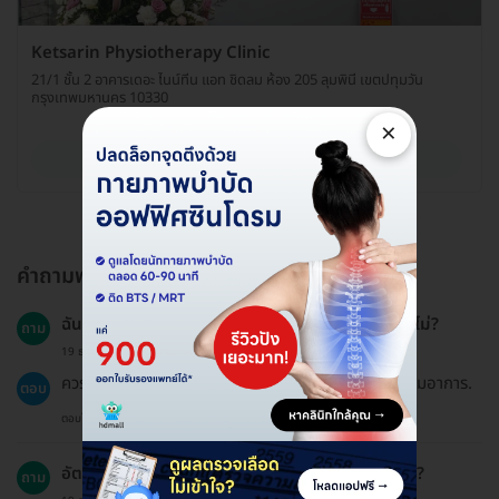
Ketsarin Physiotherapy Clinic
21/1 ชั้น 2 อาคารเดอะ ไนน์ทีน แอท ชิดลม ห้อง 205 ลุมพินี เขตปทุมวัน
กรุงเทพมหานคร 10330
×
ดูรายละเอียด
คำถามพบบ่อย
ฉันต้องนัดหมายติดตามหลังการทำกายภาพบำบัดหรือไม่?
ถาม
19 ธ.ค. 2024
ควรพบแพทย์ตามนัดเพื่อประเมินผลการรักษาและติดตามอาการ.
ตอบ
ตอบโดยทีมงาน HD
อัตราความสำเร็จของการทำกายภาพบำบัดเป็นอย่างไร?
ถาม