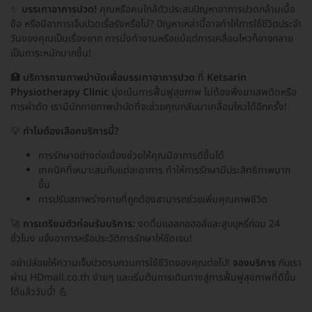
✨
บรรเทาอาการปวด!
คุณหรือคนใกล้ตัวประสบปัญหาอาการปวดกล้ามเนื้อ
ข้อ หรือมีอาการเจ็บปวดเรื้อรังหรือไม่? ปัญหาเหล่านี้อาจทำให้การใช้ชีวิตประจำ
วันของคุณเป็นเรื่องยาก การนั่งทำงานหรือแม้แต่การเคลื่อนไหวก็อาจกลาย
เป็นภาระหนักมากขึ้น!
🏥
บริการกายภาพบำบัดเพื่อบรรเทาอาการปวด
ที่
Ketsarin
Physiotherapy Clinic
มุ่งเน้นการฟื้นฟูสุขภาพ ไม่ต้องพึ่งยาเสพติดหรือ
การผ่าตัด เรามีนักกายภาพบำบัดที่จะช่วยคุณกลับมาเคลื่อนไหวได้อีกครั้ง!
💡
ทำไมต้องเลือกบริการนี้?
การรักษาอย่างต่อเนื่องช่วยให้คุณมีอาการดีขึ้นได้
เทคนิคที่เหมาะสมกับแต่ละอาการ ทำให้การรักษามีประสิทธิภาพมาก
ขึ้น
การปรับสภาพร่างกายที่ถูกต้องสามารถช่วยเพิ่มคุณภาพชีวิต
🚀
การเตรียมตัวก่อนรับบริการ:
งดดื่มแอลกอฮอล์และสูบบุหรี่ก่อน 24
ชั่วโมง แจ้งอาการหรือประวัติการรักษาให้ชัดเจน!
อย่าปล่อยให้ความเจ็บปวดรบกวนการใช้ชีวิตของคุณต่อไป!
จองบริการ
กับเรา
ผ่าน HDmall.co.th ง่ายๆ และเริ่มต้นการเดินทางสู่การฟื้นฟูสุขภาพที่ดีขึ้น
ได้แล้ววันนี้! 💪