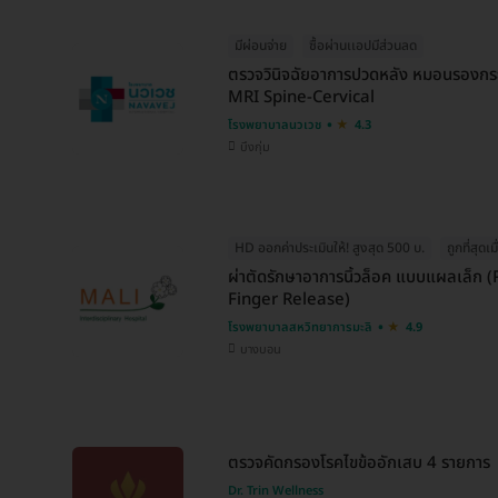
มีผ่อนจ่าย
ซื้อผ่านเเอปมีส่วนลด
ตรวจวินิจฉัยอาการปวดหลัง หมอนรองกระดู
MRI Spine-Cervical
โรงพยาบาลนวเวช
4.3
บึงกุ่ม
HD ออกค่าประเมินให้! สูงสุด 500 บ.
ถูกที่สุด
ผ่าตัดรักษาอาการนิ้วล็อค แบบแผลเล็ก
Finger Release)
โรงพยาบาลสหวิทยาการมะลิ
4.9
บางบอน
ตรวจคัดกรองโรคไขข้ออักเสบ 4 รายการ
Dr. Trin Wellness