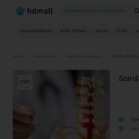
ดูหมวดหมู่ทั้งหมด
ผ่าตัด HDcare
สุขภาพ
ทำฟัน
ค
หน้าแรก
แพ็กเกจสุขภาพ
รักษา ผ่าตัด กระดูกและข้อ
ฉีดยารักษาโรคกระด
ฉีดยาร
โรงพ
บาง