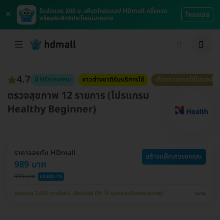
×
รับส่วนลด 200 บ. เพียงโหลดแอป HDmall ครั้งแรก
โหลดเลย
พร้อมรับสิทธิประโยชน์มากมาย
4.7
มี HDreview
ชาวต่างชาติรับบริการได้
เลือกรายการได้ในแอป 
ตรวจสุขภาพ 12 รายการ (โปรแกรม
Healthy Beginner)
ราคาจองกับ HDmall
สร้างแพ็กเกจของคุณ
989 บาท
999 บาท
ประหยัด 1%
ยอดรวม 3,000 บาทขึ้นไป เลือกผ่อน 0% ได้ บอกแอดมินของเราเลย!
ขยาย