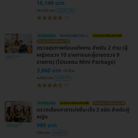
ทางวิดีโอคอล
15,149 บาท
18,260 บาท
ประหยัด 14%
(3)
มี HDreview
โอนจ่ายลดเพิ่ม 100 บ.
ชาวต่างชาติรับบริการได้
เลือกรายการได้ในแอป 📲
ตรวจสุขภาพก่อนแต่งงาน สำหรับ 2 ท่าน (ผู้
หญิงตรวจ 10 รายการและผู้ชายตรวจ 9
รายการ) (โปรแกรม Mini Package)
3,860 บาท
/2 ท่าน
4,000 บาท
ประหยัด 1%
(9)
มี HDreview
ชาวต่างชาติรับบริการได้
เลือกรายการได้ในแอป 📲
ตรวจเลือดหาสารบ่งชี้มะเร็ง 3 ชนิด สำหรับผู้
หญิง
989 บาท
999 บาท
ประหยัด 1%