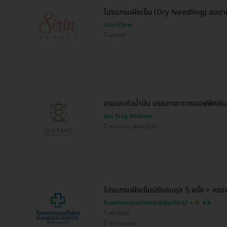
โปรแกรมฝังเข็ม (Dry Needling) ลดอา
Sirin Clinic
ประเวศ
ครอบแก้วน้ำมัน บรรเทาอาการออฟฟิศซินโ
Gui Tang Wellness
ยานนาวา , สุราษฎ์ธานี
โปรแกรมฝังเข็มปรับสมดุล 5 ครั้ง + ครอบ
โรงพยาบาลรวมใจรักษ์ @สุขุมวิท 62
4.9
พระโขนง
BTS บางจาก