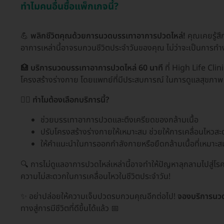
ทำไมคนอื่นซื้อแพ็กเกจนี้?
💪
พลิกชีวิตคุณด้วยการนวดบรรเทาอาการปวดไหล่!
คุณเคยรู้สึ
อาการเหล่านี้อาจรบกวนชีวิตประจำวันของคุณ ไม่ว่าจะเป็นการทำ
🏥
บริการนวดบรรเทาอาการปวดไหล่ 60 นาที
ที่ High Life Cli
โครงสร้างร่างกาย โดยแพทย์ที่มีประสบการณ์ ในการดูแลสุขภาพ
🧘‍♂️
ทำไมต้องเลือกบริการนี้?
ช่วยบรรเทาอาการปวดและตึงเครียดของกล้ามเนื้อ
ปรับโครงสร้างร่างกายให้เหมาะสม ช่วยให้การเคลื่อนไหวสะ
ให้คำแนะนำในการออกกำลังกายหรือยืดกล้ามเนื้อที่เหมาะ
🔍 การไม่ดูแลอาการปวดไหล่เหล่านี้อาจทำให้ปัญหาลุกลามไปสู่โรคเ
ความไม่สะดวกในการเคลื่อนไหวในชีวิตประจำวัน!
✨ อย่าปล่อยให้ความเจ็บปวดรบกวนคุณอีกต่อไป!
จองบริการนวด
ทางสู่การมีชีวิตที่ดีขึ้นได้แล้ว 📅