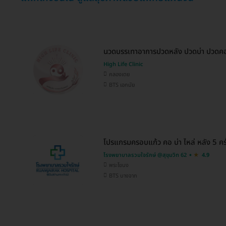
นวดบรรเทาอาการปวดหลัง ปวดบ่า ปวดคอ 
High Life Clinic
คลองเตย
BTS เอกมัย
โปรแกรมครอบแก้ว คอ บ่า ไหล่ หลัง 5 ครั
โรงพยาบาลรวมใจรักษ์ @สุขุมวิท 62
4.9
พระโขนง
BTS บางจาก