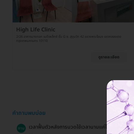
High Life Clinic
2/26 อาคารบางกอก เมดิเพล็กซ์ ชั้น G ซ. สุขุมวิท 42 แขวงพระโขนง เขตคลองเตย
กรุงเทพมหานคร 10110
ดูรายละเอียด
คำถามพบบ่อย
เวลาฟื้นตัวหลังการนวดใช้เวลานานแค่ไหน?
ถาม