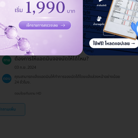
19 ธ.ค. 2024
กรุณาตรวจสอบหน้าโปรโมชั่นพิเศษของเราที่
ตอบ
https://hdmall.co.th/c/reward เพื่อดูว่ามีสิทธิพิเศษใดบ้างที่คุณ
สามารถใช้ได้.
ตอบโดยทีมงาน HD
ต้องการให้แอดมินจองนัดให้ได้ไหม?
ถาม
03 ก.ย. 2024
คุณสามารถแจ้งแอดมินให้ทำการจองนัดได้โดยแจ้งล่วงหน้าอย่างน้อย
ตอบ
24 ชั่วโมง.
ตอบโดยทีมงาน HD
ำถามเพิ่ม