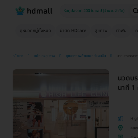
ดูหมวดหมู่ทั้งหมด
ผ่าตัด HDcare
สุขภาพ
ทำฟัน
ค
หน้าแรก
แพ็กเกจสุขภาพ
ดูแลสุขภาพด้วยแพทย์แผนจีน
นวดบรรเทาอาการ
นวดบรร
นาที 1 
High
คลอ
1
จัดร