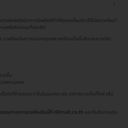
กปวดไหล่หรือมีอาการไหล่ติดที่ทำให้คุณเคลื่อนไหวได้ไม่สะดวกไหม?
งานหรือกิจกรรมที่คุณรัก!
nic มาพร้อมกับการนวดกดจุดคลายกล้ามเนื้อชั้นลึกและการปรับ
ดวกขึ้น
สมเฉพาะบุคคล
รื้อรังที่ร้ายแรงมากขึ้นในอนาคต เช่น อาการบาดเจ็บที่ไหล่ หรือ
บรรเทาอาการปวดไหล่วันนี้ที่ HDmall.co.th
และเริ่มต้นการเดิน