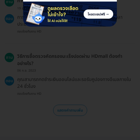
การตรวจใช้เวลานานเท่าไหร่?
ถาม
19 ธ.ค. 2024
การตรวจคัดกรองมะเร็งปอด Low-Dose CT Scan ใช้เวลา
ตอบ
ประมาณ 1-2 ชั่วโมงในการรับบริการ
ตอบโดยทีมงาน HD
วิธีการซื้อตรวจคัดกรองมะเร็งปอดผ่าน HDmall ต้องทำ
ถาม
อย่างไร?
06 ก.ย. 2023
คุณสามารถกดชำระเงินออนไลน์และรอรับคูปองทางอีเมลภายใน
ตอบ
24 ชั่วโมง
ตอบโดยทีมงาน HD
แสดงคำถามเพิ่ม