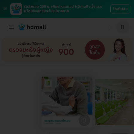
×
รับส่วนลด 200 บ. เพียงโหลดแอป HDmall ครั้งแรก
โหลดเลย
พร้อมรับสิทธิประโยชน์มากมาย