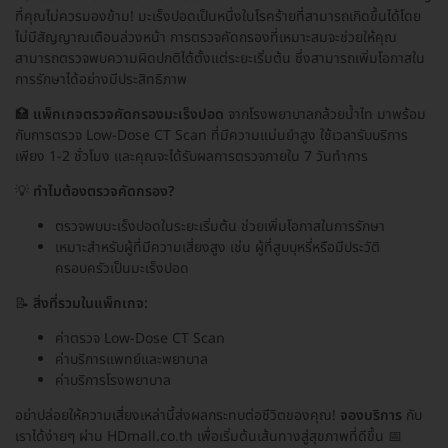
ที่คุณไม่ควรมองข้าม! มะเร็งปอดเป็นหนึ่งในโรคร้ายที่สามารถเกิดขึ้นได้โดย
ไม่มีสัญญาณเตือนล่วงหน้า การตรวจคัดกรองที่เหมาะสมจะช่วยให้คุณ
สามารถตรวจพบความผิดปกติได้ตั้งแต่ระยะเริ่มต้น ซึ่งสามารถเพิ่มโอกาสใน
การรักษาได้อย่างมีประสิทธิภาพ
🏥
แพ็กเกจตรวจคัดกรองมะเร็งปอด
จากโรงพยาบาลกล้วยน้ำไท มาพร้อม
กับการตรวจ Low-Dose CT Scan ที่มีความแม่นยำสูง ใช้เวลารับบริการ
เพียง 1-2 ชั่วโมง และคุณจะได้รับผลการตรวจภายใน 7 วันทำการ
💡
ทำไมต้องตรวจคัดกรอง?
ตรวจพบมะเร็งปอดในระยะเริ่มต้น ช่วยเพิ่มโอกาสในการรักษา
เหมาะสำหรับผู้ที่มีความเสี่ยงสูง เช่น ผู้ที่สูบบุหรี่หรือมีประวัติ
ครอบครัวเป็นมะเร็งปอด
📝
สิ่งที่รวมในแพ็กเกจ:
ค่าตรวจ Low-Dose CT Scan
ค่าบริการแพทย์และพยาบาล
ค่าบริการโรงพยาบาล
อย่าปล่อยให้ความเสี่ยงเหล่านี้ส่งผลกระทบต่อชีวิตของคุณ!
จองบริการ
กับ
เราได้ง่ายๆ ผ่าน HDmall.co.th เพื่อเริ่มต้นเส้นทางสู่สุขภาพที่ดีขึ้น 📅