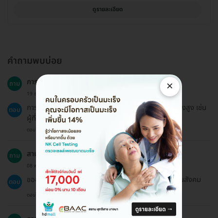
ดูรายละเอียด
คำถามพบบ่อย
การตรวจคัดกรองนี้เหมาะสำหรับทุกกลุ่มอายุหรือไม่?
×
ถาม
19 ธ.ค. 2024
การตรวจคัดกรองมะเร็งปอดเหมาะสำหรับผู้ที่มีความเสี่ยงสูง เช่น
ตอบ
ผู้ที่สูบบุหรี่หรือมีประวัติครอบครัวเกี่ยวกับมะเร็งปอด
ตอบโดยทีมงาน HD
สามารถใช้งานประกันสังคมได้หรือไม่?
ถาม
08 พ.ย. 2024
ขออภัยค่ะ แพ็กเกจบน HDmall ไม่ได้เข้าร่วมสิทธิประกันสังคม
ตอบ
ตอบโดยทีมงาน HD