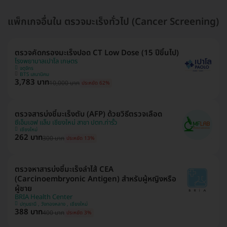
แพ็กเกจอื่นใน ตรวจมะเร็งทั่วไป (Cancer Screening)
ตรวจคัดกรองมะเร็งปอด CT Low Dose (15 ปีขึ้นไป)
โรงพยาบาลเปาโล เกษตร
จตุจักร
BTS เสนานิคม
3,783 บาท
10,000 บาท
ประหยัด 62%
ตรวจสารบ่งชี้มะเร็งตับ (AFP) ด้วยวิธีตรวจเลือด
ซีเอ็มเอฟ แล็บ เชียงใหม่ สาขา ปตท.ท่ารั้ว
เชียงใหม่
262 บาท
300 บาท
ประหยัด 13%
ตรวจหาสารบ่งชี้มะเร็งลำไส้ CEA
(Carcinoembryonic Antigen) สำหรับผู้หญิงหรือ
ผู้ชาย
BRIA Health Center
ปทุมธานี , วังทองหลาง , เชียงใหม่
388 บาท
400 บาท
ประหยัด 3%