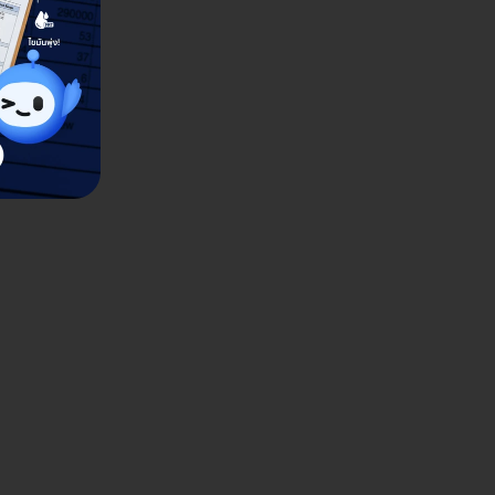
เฮลท์) สาขาระยอง
N Health (เอ็นเฮลท์) สาขาเ
เนินพระ อ. เมือง จ. ระยอง 21000
114/5 โครงการเชียงใหม่ บิสสิเนส พาร์ค หมู่ 4 ถ. 
ลำปาง ต. หนองป่าครั่ง อ. เมือง จ. เชียงใหม่ 50
ดูรายละเอียด
ดูรายละเอียด