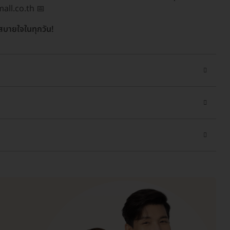
mall.co.th 📅
ะสบายใจในทุกวัน!