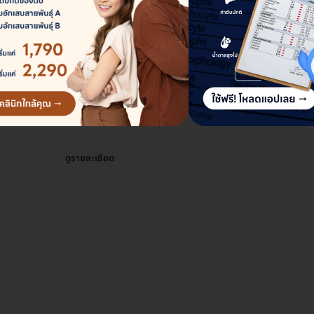
alth (เอ็นเฮลท์) สาขาพัทยา
N Health (เอ็น
มู่ 6 ถ. สุขุมวิท กม. ที่ 143 ต. นาเกลือ อ. บางละมุง จ. ชลบุรี
13/9 หมู่ 3 ถ. สุขุมวิท ต. 
ดูรายละเอียด