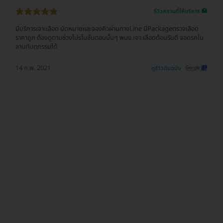
รีวิวสถานที่ให้บริการ 🏥
มีบริการเจาะเลือด นัดหมายและจองคิวผ่านทางLine มีPackageตรวจเลือด
ราคาถูก ต้องดูตามช่วงโปรโมชั่นตอนนั้นๆ พนง.เจาะเลือดต้อนรับดี จอดรถใน
ลานทันตกรรมได้
14 ก.พ. 2021
ดูรีวิวต้นฉบับ