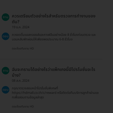
ควรเตรียมตัวอย่างไรสำหรับตรวจการทำงานของ
ถาม
ตับ?
19 ธ.ค. 2024
ควรงดดื่มแอลกอฮอล์และคาเฟอีนอย่างน้อย 8 ชั่วโมงก่อนตรวจ และ
ตอบ
นอนหลับพักผ่อนให้เพียงพอประมาณ 6-8 ชั่วโมง
ตอบโดยทีมงาน HD
ฉันจะทราบได้อย่างไรว่าแพ็กเกจนี้มีโปรโมชั่นอะไร
ถาม
บ้าง?
08 ส.ค. 2024
กรุณาตรวจสอบหน้าโปรโมชั่นพิเศษที่
ตอบ
https://hdmall.co.th/c/reward หรือติดต่อทีมบริการลูกค้าผ่านแช
ทเพื่อสอบถามข้อมูลล่าสุด
ตอบโดยทีมงาน HD