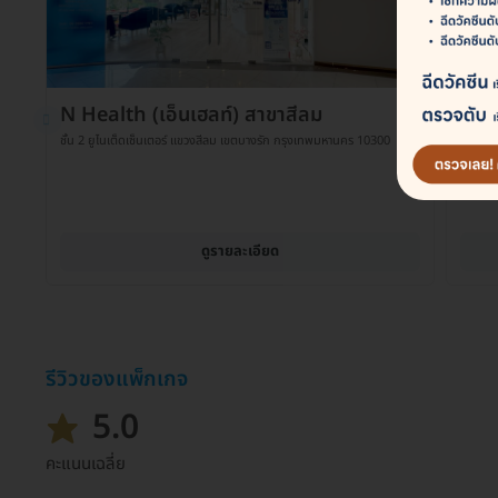
N Health (เอ็นเฮลท์) สาขาสีลม
N He
ชั้น 2 ยูไนเต็ดเซ็นเตอร์ แขวงสีลม เขตบางรัก กรุงเทพมหานคร 10300
301/1 ห
20150
ดูรายละเอียด
รีวิวของแพ็กเกจ
5.0
คะแนนเฉลี่ย