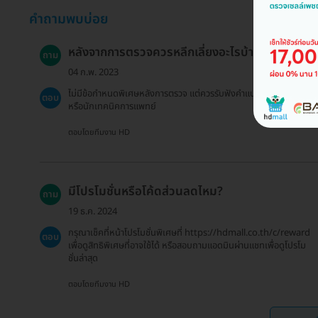
คำถามพบบ่อย
หลังจากการตรวจควรหลีกเลี่ยงอะไรบ้าง?
ถาม
04 ก.พ. 2023
ไม่มีข้อกำหนดพิเศษหลังการตรวจ แต่ควรรับฟังคำแนะนำจากแพทย์
ตอบ
หรือนักเทคนิคการแพทย์
ตอบโดยทีมงาน HD
มีโปรโมชั่นหรือโค้ดส่วนลดไหม?
ถาม
19 ธ.ค. 2024
กรุณาเช็คที่หน้าโปรโมชั่นพิเศษที่ https://hdmall.co.th/c/reward
ตอบ
เพื่อดูสิทธิพิเศษที่อาจใช้ได้ หรือสอบถามแอดมินผ่านแชทเพื่อดูโปรโม
ชั่นล่าสุด
ตอบโดยทีมงาน HD