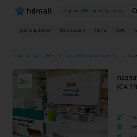
ดูหมวดหมู่ทั้งหมด
ผ่าตัด HDcare
สุขภาพ
ทำฟัน
ค
หน้าแรก
แพ็กเกจสุขภาพ
ตรวจมะเร็งทั่วไป (Cancer Screening)
ตรวจสา
ตรวจสาร
(CA 19
ซีเอ็
เชีย
1
การต