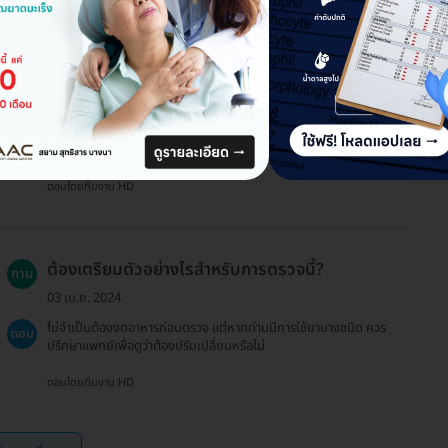
ใช้สิทธิประกันสังคมในการตรวจได้ไหม?
ถาม
19 ธ.ค. 2024
ขออภัยค่ะ แพ็กเกจบน HDmall ไม่เข้าร่วมสิทธิประกันสังคม ยกเว้น
ตอบ
แพ็กเกจขูดหินปูน
ตอบโดยทีมงาน HD
ต้องเตรียมตัวอย่างไรสำหรับการตรวจนี้?
ถาม
03 เม.ย. 2024
ไม่จำเป็นต้องงดอาหารก่อนตรวจ แต่หากท่านมีการใช้ยาบางชนิด ควร
ตอบ
ปรึกษาแพทย์เพื่อดูว่าต้องปรับเปลี่ยนหรือไม่
ตอบโดยทีมงาน HD