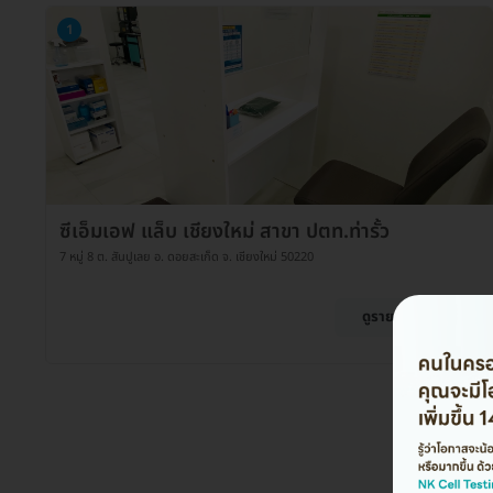
1
ซีเอ็มเอฟ แล็บ เชียงใหม่ สาขา ปตท.ท่ารั้ว
7 หมู่ 8 ต. สันปูเลย อ. ดอยสะเก็ด จ. เชียงใหม่ 50220
ดูรายละเอียด