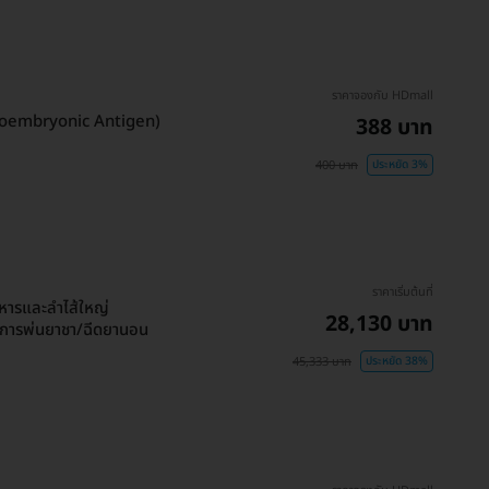
ราคาจองกับ HDmall
cinoembryonic Antigen)
388 บาท
400 บาท
ประหยัด 3%
ราคาเริ่มต้นที่
หารและลำไส้ใหญ่
28,130 บาท
การพ่นยาชา/ฉีดยานอน
45,333 บาท
ประหยัด 38%