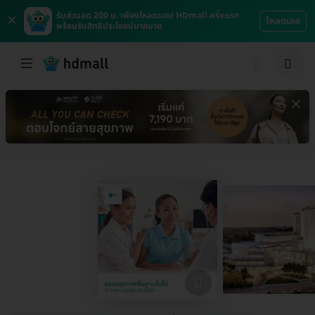
×
รับส่วนลด 200 บ. เพียงโหลดแอป HDmall ครั้งแรก
โหลดเลย
พร้อมรับสิทธิประโยชน์มากมาย