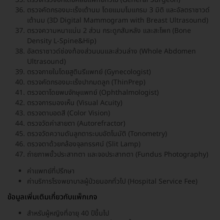
ตรวจคัดกรองมะเร็งเต้านม โดยแมมโมแกรม 3 มิติ และอัลตราซาวด์
เต้านม (3D Digital Mammogram with Breast Ultrasound)
ตรวจความหนาแน่น 2 ส่วน กระดูกสันหลัง และสะโพก (Bone
Density L-Spine&Hip)
อัลตราซาวด์ช่องท้องส่วนบนและส่วนล่าง (Whole Abdomen
Ultrasound)
ตรวจภายในโดยสูตินรีแพทย์ (Gynecologist)
ตรวจคัดกรองมะเร็งปากมดลูก (ThinPrep)
ตรวจตาโดยพบจักษุแพทย์ (Ophthalmologist)
ตรวจการมองเห็น (Visual Acuity)
ตรวจตาบอดสี (Color Vision)
ตรวจวัดค่าสายตา (Autorefractor)
ตรวจวัดความดันลูกตาระบบอัตโนมัติ (Tonometry)
ตรวจตาด้วยกล้องจุลทรรศน์ (Slit Lamp)
ถ่ายภาพขั้วประสาทตา และจอประสาทตา (Fundus Photography)
ค่าแพทย์ที่ปรึกษา
ค่าบริการโรงพยาบาลผู้ป่วยนอกทั่วไป (Hospital Service Fee)
ข้อมูลเพิ่มเติมเกี่ยวกับแพ็กเกจ
สำหรับผู้หญิงที่อายุ 40 ปีขึ้นไป