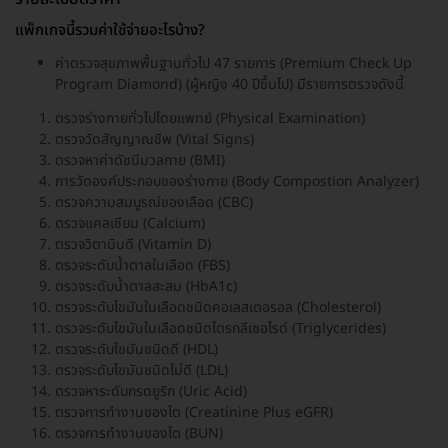
แพ็กเกจนี้รวมค่าใช้จ่ายอะไรบ้าง?
ค่าตรวจสุขภาพพื้นฐานทั่วไป 47 รายการ (Premium Check Up
Program Diamond) (ผู้หญิง 40 ปีขึ้นไป) มีรายการตรวจดังนี้
ตรวจร่างกายทั่วไปโดยแพทย์ (Physical Examination)
ตรวจวัดสัญญาณชีพ (Vital Signs)
ตรวจหาค่าดัชนีมวลกาย (BMI)
การวัดองค์ประกอบของร่างกาย (Body Compostion Analyzer)
ตรวจความสมบูรณ์ของเลือด (CBC)
ตรวจแคลเซียม (Calcium)
ตรวจวิตามินดี (Vitamin D)
ตรวจระดับน้ำตาลในเลือด (FBS)
ตรวจระดับน้ำตาลสะสม (HbA1c)
ตรวจระดับไขมันในเลือดชนิดคอเลสเตอรอล (Cholesterol)
ตรวจระดับไขมันในเลือดชนิดไตรกลีเซอไรด์ (Triglycerides)
ตรวจระดับไขมันชนิดดี (HDL)
ตรวจระดับไขมันชนิดไม่ดี (LDL)
ตรวจหาระดับกรดยูริก (Uric Acid)
ตรวจการทำงานของไต (Creatinine Plus eGFR)
ตรวจการทำงานของไต (BUN)