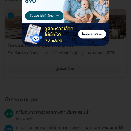
1
โรงพยาบาลนวเวช ศูนย์ตรวจสุขภาพ
9 ถ. รัชดา-รามอินทรา แขวงนวลจันทร์ เขตบึงกุ่ม กรุงเทพมหานคร 10230
ดูรายละเอียด
คำถามพบบ่อย
ทำไมฉันควรตรวจสุขภาพตามโปรแกรมนี้?
ถาม
07 ส.ค. 2024
การตรวจสุขภาพช่วยให้คุณสามารถตรวจสอบสุขภาพของคุณได้
ตอบ