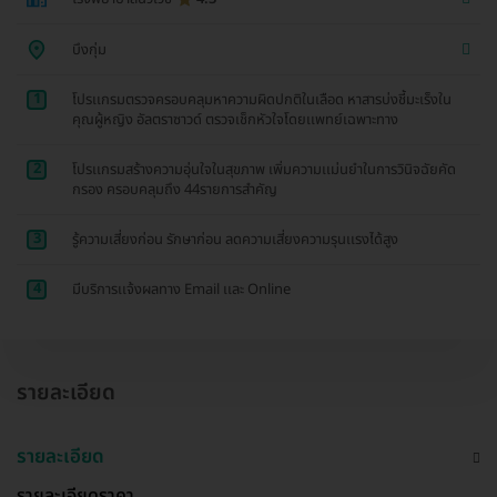
บึงกุ่ม
1
โปรเเกรมตรวจครอบคลุมหาความผิดปกติในเลือด หาสารบ่งชี้มะเร็งใน
คุณผู้หญิง อัลตราซาวด์ ตรวจเช็กหัวใจโดยเเพทย์เฉพาะทาง
2
โปรเเกรมสร้างความอุ่นใจในสุขภาพ เพิ่มความเเม่นยำในการวินิจฉัยคัด
กรอง ครอบคลุมถึง 44รายการสำคัญ
3
รู้ความเสี่ยงก่อน รักษาก่อน ลดความเสี่ยงความรุนเเรงได้สูง
4
มีบริการเเจ้งผลทาง Email เเละ Online
รายละเอียด
รายละเอียด
รายละเอียดราคา