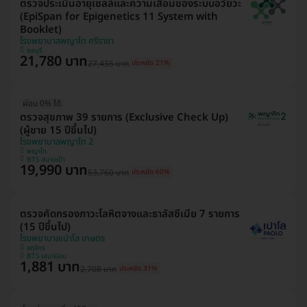
ตรวจประเมินอายุเซลล์และความเสื่อมของระบบอวัยวะ
(EpiSpan for Epigenetics 11 System with
Booklet)
โรงพยาบาลพญาไท ศรีราชา
ชลบุรี
21,780 บาท
27,435 บาท
ประหยัด 21%
ผ่อน 0% ได้
ตรวจสุขภาพ 39 รายการ (Exclusive Check Up)
(ผู้ชาย 15 ปีขึ้นไป)
โรงพยาบาลพญาไท 2
พญาไท
BTS สนามเป้า
19,990 บาท
53,760 บาท
ประหยัด 60%
ตรวจคัดกรองภาวะโลหิตจางและธาลัสซีเมีย 7 รายการ
(15 ปีขึ้นไป)
โรงพยาบาลเปาโล เกษตร
จตุจักร
BTS เสนานิคม
1,881 บาท
2,708 บาท
ประหยัด 31%