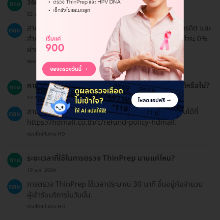
วิธีการชำระเงินที่ HDmall มีอะไรบ้าง?
ถาม
02 ต.ค. 2024
สามารถชำระเงินได้ทั้งการโอนเงินผ่านธนาคารหรือบัตรเครดิต และ
ตอบ
สำหรับยอดตั้งแต่ 3,000 บาทขึ้นไป สามารถเลือกผ่อนชำระ 0%
ผ่านบัตรเครดิตได้.
ตอบโดยทีมงาน HD
หากเปลี่ยนใจหลังจากซื้อแพ็กเกจ สามารถขอคืนเงินได้หรือไม่?
ถาม
19 ธ.ค. 2024
สามารถขอคืนเงินได้ตามนโยบายการคืนเงินที่สามารถอ่านได้ที่
ตอบ
https://hdmall.co.th/c/refund-policy-hdmall.
ตอบโดยทีมงาน HD
ระยะเวลาที่ใช้ในการตรวจ ThinPrep นานแค่ไหน?
ถาม
19 ธ.ค. 2024
การตรวจ ThinPrep ใช้เวลาประมาณ 30 นาที ขึ้นอยู่กับจำนวน
ตอบ
ผู้เข้ารับบริการในวันนั้น.
ตอบโดยทีมงาน HD