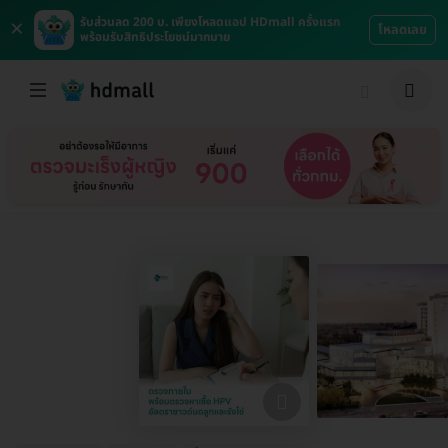
×
รับส่วนลด 200 บ. เพียงโหลดแอป HDmall ครั้งแรก
โหลดเลย
พร้อมรับสิทธิประโยชน์มากมาย