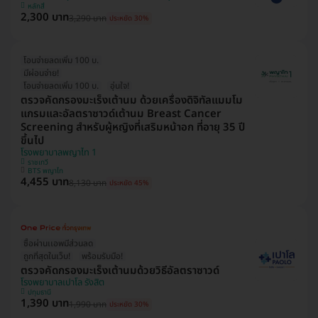
หลักสี่
2,300 บาท
3,290 บาท
ประหยัด 30%
โอนจ่ายลดเพิ่ม 100 บ.
มีผ่อนจ่าย!
โอนจ่ายลดเพิ่ม 100 บ.
อุ่นใจ!
ตรวจคัดกรองมะเร็งเต้านม ด้วยเครื่องดิจิทัลแมมโม
แกรมและอัลตราซาวด์เต้านม Breast Cancer
Screening สำหรับผู้หญิงที่เสริมหน้าอก ที่อายุ 35 ปี
ขึ้นไป
โรงพยาบาลพญาไท 1
ราชเทวี
BTS พญาไท
4,455 บาท
8,130 บาท
ประหยัด 45%
ซื้อผ่านเเอพมีส่วนลด
ถูกที่สุดในเว็บ!
พร้อมรับมือ!
ตรวจคัดกรองมะเร็งเต้านมด้วยวิธีอัลตราซาวด์
โรงพยาบาลเปาโล รังสิต
ปทุมธานี
1,390 บาท
1,990 บาท
ประหยัด 30%