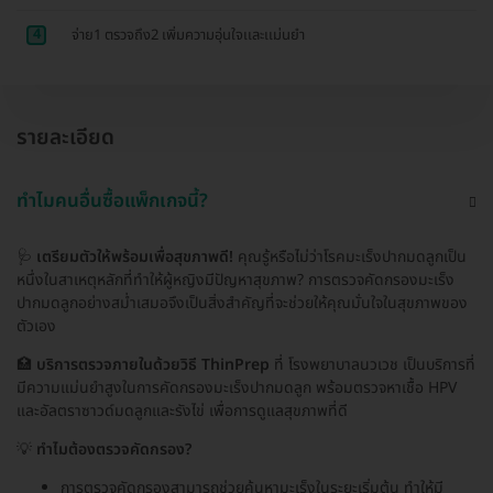
4
จ่าย1 ตรวจถึง2 เพิ่มความอุ่นใจเเละเเม่นยำ
รายละเอียด
ทำไมคนอื่นซื้อแพ็กเกจนี้?
🩺
เตรียมตัวให้พร้อมเพื่อสุขภาพดี!
คุณรู้หรือไม่ว่าโรคมะเร็งปากมดลูกเป็น
หนึ่งในสาเหตุหลักที่ทำให้ผู้หญิงมีปัญหาสุขภาพ? การตรวจคัดกรองมะเร็ง
ปากมดลูกอย่างสม่ำเสมอจึงเป็นสิ่งสำคัญที่จะช่วยให้คุณมั่นใจในสุขภาพของ
ตัวเอง
🏥
บริการตรวจภายในด้วยวิธี ThinPrep
ที่ โรงพยาบาลนวเวช เป็นบริการที่
มีความแม่นยำสูงในการคัดกรองมะเร็งปากมดลูก พร้อมตรวจหาเชื้อ HPV
และอัลตราซาวด์มดลูกและรังไข่ เพื่อการดูแลสุขภาพที่ดี
💡
ทำไมต้องตรวจคัดกรอง?
การตรวจคัดกรองสามารถช่วยค้นหามะเร็งในระยะเริ่มต้น ทำให้มี