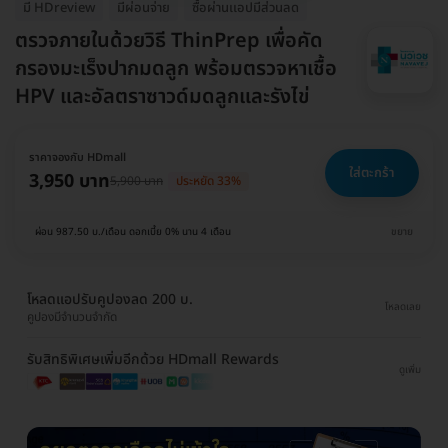
มี HDreview
มีผ่อนจ่าย
ซื้อผ่านเเอปมีส่วนลด
ตรวจภายในด้วยวิธี ThinPrep เพื่อคัด
กรองมะเร็งปากมดลูก พร้อมตรวจหาเชื้อ
HPV และอัลตราซาวด์มดลูกและรังไข่
ราคาจองกับ HDmall
ใส่ตะกร้า
3,950 บาท
5,900 บาท
ประหยัด 33%
ผ่อน 987.50 บ./เดือน ดอกเบี้ย 0% นาน 4 เดือน
ขยาย
โหลดแอปรับคูปองลด 200 บ.
โหลดเลย
คูปองมีจำนวนจำกัด
รับสิทธิพิเศษเพิ่มอีกด้วย HDmall Rewards
ดูเพิ่ม