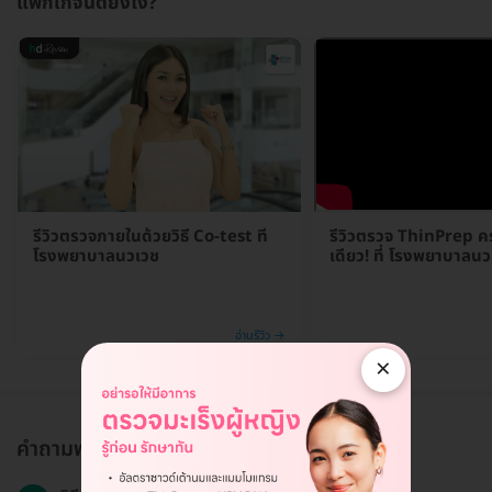
แพ็กเกจนี้ดียังไง?
รีวิวตรวจภายในด้วยวิธี Co-test ที่
รีวิวตรวจ ThinPrep คร
โรงพยาบาลนวเวช
เดียว! ที่ โรงพยาบาลน
อ่านรีวิว →
×
คำถามพบบ่อย