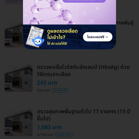
11,100 บาท
ประหยัด 39%
ฉีดวัคซีนป้องกันไข้หวัดใหญ่ 2026 3 สายพันธุ์
1 เข็ม
545 บาท
600 บาท
ประหยัด 9%
ตรวจหาเชื้อไวรัสตับอักเสบบี (HbsAg) ด้วย
วิธีการเจาะเลือด
243 บาท
250 บาท
ประหยัด 3%
ตรวจสุขภาพพื้นฐานทั่วไป 17 รายการ (15 ปี
ขึ้นไป)
1,683 บาท
3,700 บาท
ประหยัด 55%