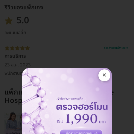
รีวิวของแพ็กเกจ
5.0
คะแนนเฉลี่ย
รีวิวสำหรับแพ็กเกจ ⭐
การบริการ
23 ส.ค. 2023
×
พนักงานทุกท่านที่รพ บริการ ต้อนรับดีมากค่ะ
แพ็กเกจอื่นจาก
SEMed Living Care
Hospital
คุ้มกว่าซื้อแยก!
ผ่อน 0% 3 เดือน
ตรวจฮอร์โมนแบบเจาะลึก 14 รายการ
6,790 บาท