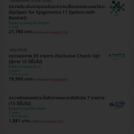
ราคาพิเศษถึง 16 ส.ค. เท่านั้น
ตรวจประเมินอายุเซลล์และความเสื่อมของระบบอวัยวะ
(EpiSpan for Epigenetics 11 System with
Booklet)
โรงพยาบาลพญาไท ศรีราชา
ชลบุรี
21,780 บาท
27,435 บาท
ประหยัด 21%
ผ่อน 0% ได้
ตรวจสุขภาพ 39 รายการ (Exclusive Check Up)
(ผู้ชาย 15 ปีขึ้นไป)
โรงพยาบาลพญาไท 2
พญาไท
BTS สนามเป้า
19,990 บาท
53,760 บาท
ประหยัด 60%
ตรวจคัดกรองภาวะโลหิตจางและธาลัสซีเมีย 7 รายการ
(15 ปีขึ้นไป)
โรงพยาบาลเปาโล เกษตร
จตุจักร
BTS เสนานิคม
1,881 บาท
2,708 บาท
ประหยัด 31%