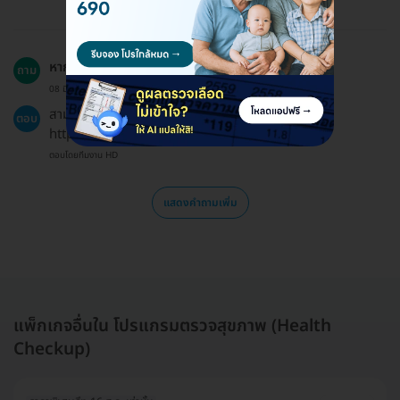
หากเปลี่ยนใจสามารถขอคืนเงินได้ไหม?
ถาม
08 มิ.ย. 2023
สามารถขอเงินคืนได้ตามนโยบายการคืนเงินที่ระบุไว้ที่
ตอบ
https://hdmall.co.th/c/refund-policy-hdmall
ตอบโดยทีมงาน HD
แสดงคำถามเพิ่ม
แพ็กเกจอื่นใน โปรแกรมตรวจสุขภาพ (Health
Checkup)