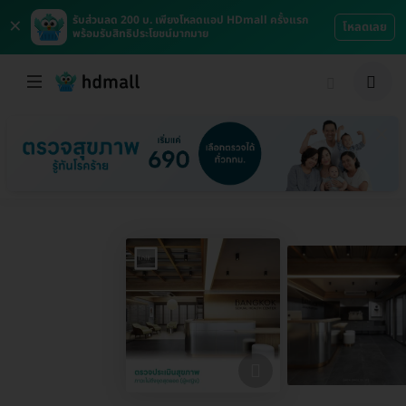
×
รับส่วนลด 200 บ. เพียงโหลดแอป HDmall ครั้งแรก
โหลดเลย
พร้อมรับสิทธิประโยชน์มากมาย