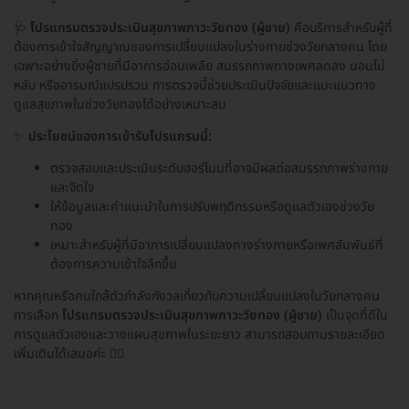
🩺
โปรแกรมตรวจประเมินสุขภาพภาวะวัยทอง (ผู้ชาย)
คือบริการสำหรับผู้ที่
ต้องการเข้าใจสัญญาณของการเปลี่ยนแปลงในร่างกายช่วงวัยกลางคน โดย
เฉพาะอย่างยิ่งผู้ชายที่มีอาการอ่อนเพลีย สมรรถภาพทางเพศลดลง นอนไม่
หลับ หรืออารมณ์แปรปรวน การตรวจนี้ช่วยประเมินปัจจัยและแนะแนวทาง
ดูแลสุขภาพในช่วงวัยทองได้อย่างเหมาะสม
✨
ประโยชน์ของการเข้ารับโปรแกรมนี้:
ตรวจสอบและประเมินระดับฮอร์โมนที่อาจมีผลต่อสมรรถภาพร่างกาย
และจิตใจ
ให้ข้อมูลและคำแนะนำในการปรับพฤติกรรมหรือดูแลตัวเองช่วงวัย
ทอง
เหมาะสำหรับผู้ที่มีอาการเปลี่ยนแปลงทางร่างกายหรือเพศสัมพันธ์ที่
ต้องการความเข้าใจลึกขึ้น
หากคุณหรือคนใกล้ตัวกำลังกังวลเกี่ยวกับความเปลี่ยนแปลงในวัยกลางคน
การเลือก
โปรแกรมตรวจประเมินสุขภาพภาวะวัยทอง (ผู้ชาย)
เป็นจุดที่ดีใน
การดูแลตัวเองและวางแผนสุขภาพในระยะยาว สามารถสอบถามรายละเอียด
เพิ่มเติมได้เสมอค่ะ 👨‍⚕️