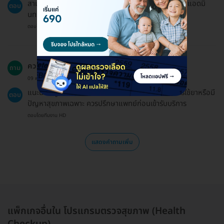
สามารถจองให้คนอื่นได้ โดยแจ้งชื่อผู้ที่จะรับบริการให้กับแอดมิ
ตอบ
นทราบ
ตอบโดยทีมงาน HD
ควรเตรียมตัวอย่างไรบ้างก่อนเข้ารับบริการ?
ถาม
09 พ.ย. 2024
แนะนำให้ผู้เข้ารับบริการนัดหมายล่วงหน้า และหากมีการใช้ยาหรือมี
ตอบ
ปัญหาสุขภาพเฉพาะ ควรปรึกษาแพทย์ก่อนเข้ารับบริการ
ตอบโดยทีมงาน HD
แสดงคำถามเพิ่ม
แพ็กเกจอื่นใน โปรแกรมตรวจสุขภาพ (Health