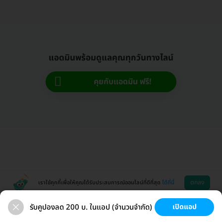
แอดมินพร้อมดูแลคุณทุกวันทางไลน์
คุยกับแอดมิน ฟรี!
ตกลง
เราใช้คุกกี้เพื่อให้คุณได้รับประสบการณ์ออนไลน์ที่ดีที่สุด
ได้ที่นี่
รับคูปองลด 200 บ. ในแอป (จำนวนจำกัด)
เปิดแอป
ตรวจสุขภาพ
เลสิก
วัคซีน HPV
มะเร็งหญิง
ช่วยเหลือ
โหลดแอพ