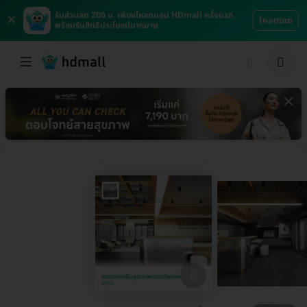
×
รับส่วนลด 200 บ. เพียงโหลดแอป HDmall ครั้งแรก
โหลดเลย
พร้อมรับสิทธิประโยชน์มากมาย