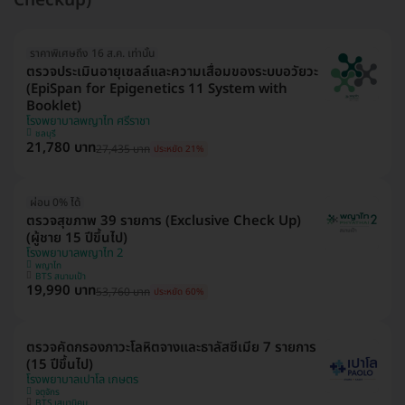
Checkup)
ราคาพิเศษถึง 16 ส.ค. เท่านั้น
ตรวจประเมินอายุเซลล์และความเสื่อมของระบบอวัยวะ
(EpiSpan for Epigenetics 11 System with
Booklet)
โรงพยาบาลพญาไท ศรีราชา
ชลบุรี
21,780 บาท
27,435 บาท
ประหยัด 21%
ผ่อน 0% ได้
ตรวจสุขภาพ 39 รายการ (Exclusive Check Up)
(ผู้ชาย 15 ปีขึ้นไป)
โรงพยาบาลพญาไท 2
พญาไท
BTS สนามเป้า
19,990 บาท
53,760 บาท
ประหยัด 60%
ตรวจคัดกรองภาวะโลหิตจางและธาลัสซีเมีย 7 รายการ
(15 ปีขึ้นไป)
โรงพยาบาลเปาโล เกษตร
จตุจักร
BTS เสนานิคม