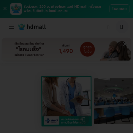
×
รับส่วนลด 200 บ. เพียงโหลดแอป HDmall ครั้งแรก
โหลดเลย
พร้อมรับสิทธิประโยชน์มากมาย