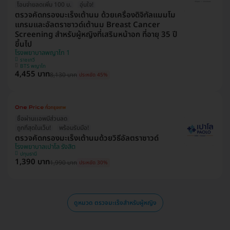
โอนจ่ายลดเพิ่ม 100 บ.
อุ่นใจ!
ตรวจคัดกรองมะเร็งเต้านม ด้วยเครื่องดิจิทัลแมมโม
แกรมและอัลตราซาวด์เต้านม Breast Cancer
Screening สำหรับผู้หญิงที่เสริมหน้าอก ที่อายุ 35 ปี
ขึ้นไป
โรงพยาบาลพญาไท 1
ราชเทวี
BTS พญาไท
4,455 บาท
8,130 บาท
ประหยัด 45%
ซื้อผ่านเเอพมีส่วนลด
ถูกที่สุดในเว็บ!
พร้อมรับมือ!
ตรวจคัดกรองมะเร็งเต้านมด้วยวิธีอัลตราซาวด์
โรงพยาบาลเปาโล รังสิต
ปทุมธานี
1,390 บาท
1,990 บาท
ประหยัด 30%
ดูหมวด ตรวจมะเร็งสำหรับผู้หญิง