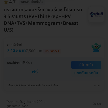
4.7
จองฟรี! จ่ายทีหลัง
ตรวจคัดกรองมะเร็งทางนรีเวช โปรแกรม
3 5 รายการ (PV+ThinPrep+HPV
DNA+TVS+Mammogram+Breast
U/S)
ราคาเริ่มต้นที่
7,125 บาท
7,500 บาท
ประหยัด 5%
จองโปรฯ นี้ไว้ก่อน
ใส่ตะกร้า
ฟรี
แชทกับแอดมิน
ผ่อน 1,187.50 บ./เดือน ดอกเบี้ย 0% นาน 6 เดือน
ขยาย
โหลดแอปรับคูปองลด 200 บ.
โหลดเลย
คูปองมีจำนวนจำกัด