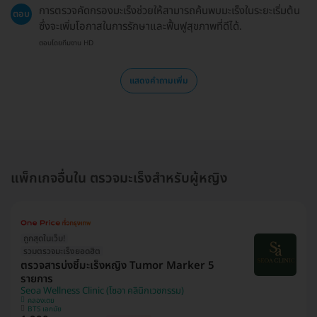
การตรวจคัดกรองมะเร็งช่วยให้สามารถค้นพบมะเร็งในระยะเริ่มต้น
ตอบ
ซึ่งจะเพิ่มโอกาสในการรักษาและฟื้นฟูสุขภาพที่ดีได้.
ตอบโดยทีมงาน HD
แสดงคำถามเพิ่ม
แพ็กเกจอื่นใน ตรวจมะเร็งสำหรับผู้หญิง
ถูกสุดในเว็บ!
รวมตรวจมะเร็งยอดฮิต
ตรวจสารบ่งชี้มะเร็งหญิง Tumor Marker 5
รายการ
Seoa Wellness Clinic (โซอา คลินิกเวชกรรม)
คลองเตย
BTS เอกมัย