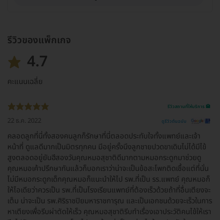
รีวิวของแพ็กเกจ
4.7
คะแนนเฉลี่ย
รีวิวสถานที่ให้บริการ 🏥
22 ธ.ค. 2022
ดูรีวิวต้นฉบับ
คลอดลูกที่นี่ทั้งสองคนลูกก็รักษาที่นี่ตลอดประทับใจทั้งแพทย์และเจ้า
หน้าที่ ดูแลดีมากเป็นมิตรทุกคน มีอยู่ครั้งนึงลูกชายปวดขาเดินไม่ได้มีไข้
สูงตลอดอยู่ยันฮีสองวันคุณหมอสุชาติดีมากตามหมอกระดูกมาช่วยดู
คุณหมอเค้าปรึกษากันแล้วก็บอกเราว่าน่าจะเป็นข้อสะโพกติดเชื้อแต่ที่นั่น
ไม่มีหมอกระดูกเด็กคุณหมอก็แนะนำให้ไป รพ.ที่เป็น รร.แพทย์ คุณหมอก็
ให้ไอเดียว่าควรเป็น รพ.ที่เป็นโรงเรียนแพทย์ที่ต้องเร็วด้วยถ้าที่อื่นเตียงจะ
เต็ม น่าจะเป็น รพ.ศิริราชปิยมหาราชการุณ และเป็นเอกชนด้วยจะเร็วในการ
หาเตียงเพื่อรีบผ่าตัดให้เร็ว คุณหมอสุชาติรีบทำเรื่องเอาประวัติคนไข้ให้เรา