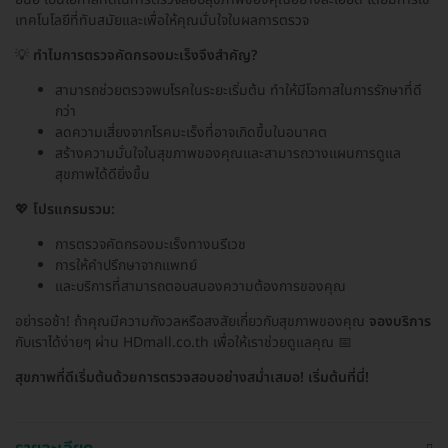
เทคโนโลยีที่ทันสมัยและเพื่อให้คุณมั่นใจในผลการตรวจ
💡
ทำไมการตรวจคัดกรองมะเร็งจึงสำคัญ?
สามารถช่วยตรวจพบโรคในระยะเริ่มต้น ทำให้มีโอกาสในการรักษาที่ดี
กว่า
ลดความเสี่ยงจากโรคมะเร็งที่อาจเกิดขึ้นในอนาคต
สร้างความมั่นใจในสุขภาพของคุณและสามารถวางแผนการดูแล
สุขภาพได้ดียิ่งขึ้น
💖
โปรแกรมรวม:
การตรวจคัดกรองมะเร็งทางนรีเวช
การให้คำปรึกษาจากแพทย์
และบริการที่สามารถตอบสนองความต้องการของคุณ
อย่ารอช้า! ถ้าคุณมีความกังวลหรือสงสัยเกี่ยวกับสุขภาพของคุณ
จองบริการ
กับเราได้ง่ายๆ ผ่าน HDmall.co.th เพื่อให้เราช่วยดูแลคุณ 📅
สุขภาพที่ดีเริ่มต้นด้วยการตรวจสอบอย่างสม่ำเสมอ! เริ่มต้นที่นี่!