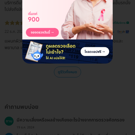
บริการดีมาก มีคนเดินพาไปทุกจุด มีที่นั่งรอดี มีที่ชาร์ทแบต มีคนเข็นรถนั่ง
ไปส่งถึงลิฟท์
รีวิวสถานที่ให้บริการ 🏥
22 ธ.ค. 2022
ดูรีวิวต้นฉบับ
แผนกผิวหนัง Skin and laser center บริการดีมากค่ะ คุณหมอและ
พยาบาล แนะนำค่ะ
ดูรีวิวทั้งหมด
คำถามพบบ่อย
มีความเสี่ยงหรือผลข้างเคียงอะไรบ้างจากการตรวจคัดกรอง
ถาม
19 ธ.ค. 2024