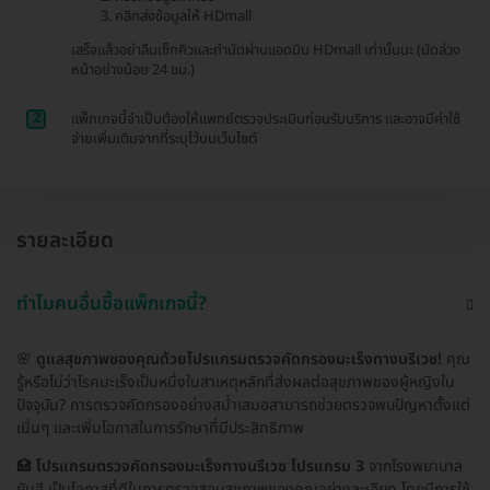
คลิกส่งข้อมูลให้ HDmall
เสร็จแล้วอย่าลืมเช็กคิวและทำนัดผ่านแอดมิน HDmall เท่านั้นนะ (นัดล่วง
หน้าอย่างน้อย 24 ชม.)
2
แพ็กเกจนี้จำเป็นต้องให้แพทย์ตรวจประเมินก่อนรับบริการ และอาจมีค่าใช้
จ่ายเพิ่มเติมจากที่ระบุไว้บนเว็บไซต์
รายละเอียด
ทำไมคนอื่นซื้อแพ็กเกจนี้?
🌸
ดูแลสุขภาพของคุณด้วยโปรแกรมตรวจคัดกรองมะเร็งทางนรีเวช!
คุณ
รู้หรือไม่ว่าโรคมะเร็งเป็นหนึ่งในสาเหตุหลักที่ส่งผลต่อสุขภาพของผู้หญิงใน
ปัจจุบัน? การตรวจคัดกรองอย่างสม่ำเสมอสามารถช่วยตรวจพบปัญหาตั้งแต่
เนิ่นๆ และเพิ่มโอกาสในการรักษาที่มีประสิทธิภาพ
🏥
โปรแกรมตรวจคัดกรองมะเร็งทางนรีเวช โปรแกรม 3
จากโรงพยาบาล
ยันฮี เป็นโอกาสที่ดีในการตรวจสอบสุขภาพของคุณอย่างละเอียด โดยมีการใช้