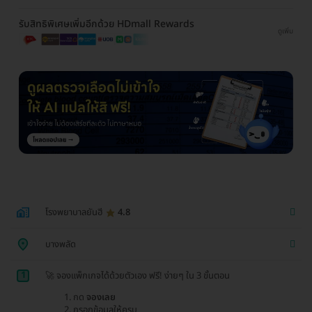
รับสิทธิพิเศษเพิ่มอีกด้วย HDmall Rewards
ดูเพิ่ม
โรงพยาบาลยันฮี
4.8
บางพลัด
1
🚀 จองแพ็กเกจได้ด้วยตัวเอง ฟรี! ง่ายๆ ใน 3 ขั้นตอน
กด
จองเลย
กรอกข้อมูลให้ครบ