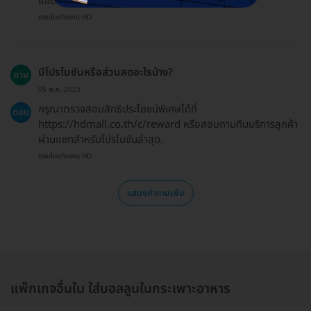
แอดมินทราบ.
ตอบโดยทีมงาน HD
มีโปรโมชันหรือส่วนลดอะไรบ้าง?
ถาม
05 พ.ค. 2023
กรุณาตรวจสอบสิทธิประโยชน์พิเศษได้ที่
ตอบ
https://hdmall.co.th/c/reward หรือสอบถามทีมบริการลูกค้า
ผ่านแชทสำหรับโปรโมชันล่าสุด.
ตอบโดยทีมงาน HD
แสดงคำถามเพิ่ม
แพ็กเกจอื่นใน ใส่บอลลูนในกระเพาะอาหาร