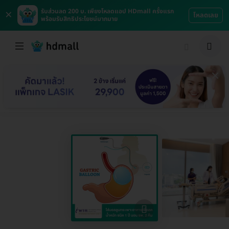
×
รับส่วนลด 200 บ. เพียงโหลดแอป HDmall ครั้งแรก
โหลดเลย
พร้อมรับสิทธิประโยชน์มากมาย