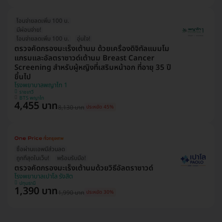
โอนจ่ายลดเพิ่ม 100 บ.
มีผ่อนจ่าย!
โอนจ่ายลดเพิ่ม 100 บ.
อุ่นใจ!
ตรวจคัดกรองมะเร็งเต้านม ด้วยเครื่องดิจิทัลแมมโม
แกรมและอัลตราซาวด์เต้านม Breast Cancer
Screening สำหรับผู้หญิงที่เสริมหน้าอก ที่อายุ 35 ปี
ขึ้นไป
โรงพยาบาลพญาไท 1
ราชเทวี
BTS พญาไท
4,455 บาท
8,130 บาท
ประหยัด 45%
ซื้อผ่านเเอพมีส่วนลด
ถูกที่สุดในเว็บ!
พร้อมรับมือ!
ตรวจคัดกรองมะเร็งเต้านมด้วยวิธีอัลตราซาวด์
โรงพยาบาลเปาโล รังสิต
ปทุมธานี
1,390 บาท
1,990 บาท
ประหยัด 30%