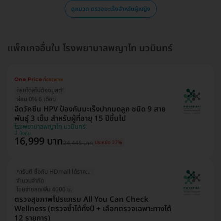
ดูหมวด ตรวจมะเร็งสำหรับผู้หญิง
แพ็กเกจอื่นใน โรงพยาบาลพญาไท นวมินทร์
ครบโดสไม่ต้องบูสต์!
ผ่อน 0% 6 เดือน
ฉีดวัคซีน HPV ป้องกันมะเร็งปากมดลูก ชนิด 9 สาย
พันธุ์ 3 เข็ม สำหรับผู้ที่อายุ 15 ปีขึ้นไป
โรงพยาบาลพญาไท นวมินทร์
บึงกุ่ม
16,999 บาท
24,445 บาท
ประหยัด 27%
การันตี ซื้อกับ HDmall ได้ราคาดีที่สุด
จำนวนจำกัด
โอนจ่ายลดเพิ่ม 4000 บ.
ตรวจสุขภาพโปรแกรม All You Can Check
Wellness (ตรวจซ้ำได้ทั้งปี + เลือกตรวจเฉพาะทางได้
12 รายการ)