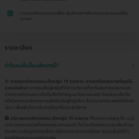
4
การตรวจคัดกรองความเสี่ยง เพิ่มโอกาสการรักษาเเละการวางเเผนได้ใน
อนาคต
รายละเอียด
ทำไมคนอื่นซื้อแพ็กเกจนี้?
🌸
การตรวจคัดกรองมะเร็งหญิง 19 รายการ: การปกป้องสุขภาพที่คุณไม่
ควรมองข้าม!
หากคุณเป็นผู้หญิงที่มีความกังวลเกี่ยวกับสุขภาพของตนเอง
การตรวจคัดกรองมะเร็งเป็นสิ่งที่สำคัญและไม่ควรละเลย! ปัจจุบันมะเร็งเป็น
หนึ่งในสาเหตุหลักของการเสียชีวิตในผู้หญิงไทย ซึ่งสามารถตรวจพบได้ตั้งแต่
เนิ่นๆ เพื่อเพิ่มโอกาสในการรักษาที่มีประสิทธิภาพ
🏥
บริการตรวจคัดกรองมะเร็งหญิง 19 รายการ
ที่โรงพยาบาลพญาไท นวมิ
นทร์ มอบการตรวจที่ครอบคลุมและแม่นยำ ไม่ว่าจะเป็นการตรวจมะเร็งเต้านม
ตรวจความสมบูรณ์ของเลือด หรือการตรวจเอกซเรย์ปอด คุณจะมั่นใจได้ว่า
คุณได้รับการดูแลจากมืออาชีพ