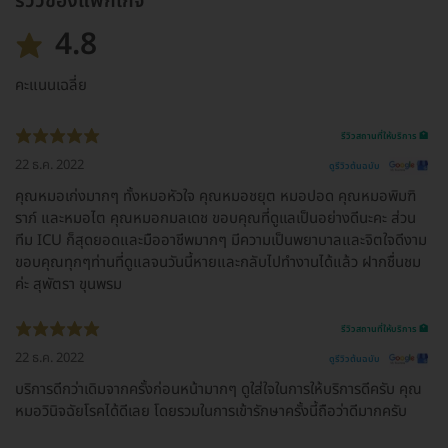
รีวิวของแพ็กเกจ
4.8
คะแนนเฉลี่ย
รีวิวสถานที่ให้บริการ 🏥
22 ธ.ค. 2022
ดูรีวิวต้นฉบับ
คุณหมอเก่งมากๆ ทั้งหมอหัวใจ คุณหมอชยุต หมอปอด คุณหมอพิมฑิ
ราภ์ และหมอไต คุณหมอกมลเดช ขอบคุณที่ดูเเลเป็นอย่างดีนะคะ ส่วน
ทีม ICU ก็สุดยอดและมืออาชีพมากๆ มีความเป็นพยาบาลและจิตใจดีงาม
ขอบคุณทุกๆท่านที่ดูแลจนวันนี้หายและกลับไปทำงานได้แล้ว ฝากชื่นชม
ค่ะ สุพัตรา ขุนพรม
รีวิวสถานที่ให้บริการ 🏥
22 ธ.ค. 2022
ดูรีวิวต้นฉบับ
บริการดีกว่าเดิมจากครั้งก่อนหน้ามากๆ ดูใส่ใจในการให้บริการดีครับ คุณ
หมอวินิจฉัยโรคได้ดีเลย โดยรวมในการเข้ารักษาครั้งนี้ถือว่าดีมากครับ