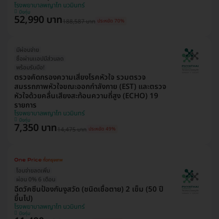
โรงพยาบาลพญาไท นวมินทร์
บึงกุ่ม
52,990 บาท
188,587 บาท
ประหยัด 70%
มีผ่อนจ่าย
ซื้อผ่านเเอปมีส่วนลด
พร้อมรับมือ!
ตรวจคัดกรองความเสี่ยงโรคหัวใจ รวมตรวจ
สมรรถภาพหัวใจขณะออกกำลังกาย (EST) และตรวจ
หัวใจด้วยคลื่นเสียงสะท้อนความถี่สูง (ECHO) 19
รายการ
โรงพยาบาลพญาไท นวมินทร์
บึงกุ่ม
7,350 บาท
14,475 บาท
ประหยัด 49%
โอนจ่ายลดเพิ่ม
ผ่อน 0% 6 เดือน
ฉีดวัคซีนป้องกันงูสวัด (ชนิดเชื้อตาย) 2 เข็ม (50 ปี
ขึ้นไป)
โรงพยาบาลพญาไท นวมินทร์
บึงกุ่ม