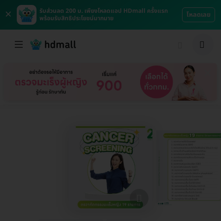
×
รับส่วนลด 200 บ. เพียงโหลดแอป HDmall ครั้งแรก
โหลดเลย
พร้อมรับสิทธิประโยชน์มากมาย