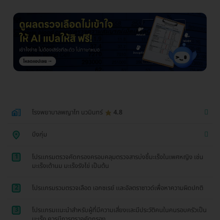
โรงพยาบาลพญาไท นวมินทร์
4.8
บึงกุ่ม
1
โปรเเกรมตรวจคัดกรองครอบคลุมตรวจสารบ่งชี้มะเร็งในเพศหญิง เช่น
มะเร็งเต้านม มะเร็งรังไข่ เป็นต้น
2
โปรเเกรมรวมตรวจเลือด เอกซเรย์ เเละอัลตราซาวด์เพื่อหาความผิดปกติ
3
โปรเเกรมเเนะนำสำหรับผู้ที่มีความเสี่ยงเเละมีประวัติคนในคนรอบครัวเป็น
มะเร็ง ควรมีการตรวจคัดกรอง