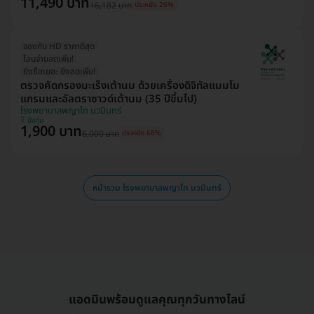
11,490 บาท
16,182 บาท
ประหยัด 26%
จองกับ HD ราคาดีสุด
โอนจ่ายลดเพิ่ม!
ยิ่งซื้อเยอะ ยิ่งลดเพิ่ม!
ตรวจคัดกรองมะเร็งเต้านม ด้วยเครื่องดิจิทัลแมมโม
แกรมและอัลตราซาวด์เต้านม (35 ปีขึ้นไป)
โรงพยาบาลพญาไท นวมินทร์
บึงกุ่ม
1,900 บาท
6,000 บาท
ประหยัด 68%
หน้ารวม โรงพยาบาลพญาไท นวมินทร์
แอดมินพร้อมดูแลคุณทุกวันทางไลน์