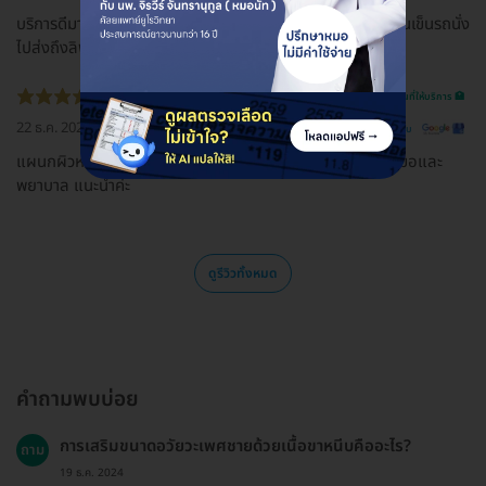
บริการดีมาก มีคนเดินพาไปทุกจุด มีที่นั่งรอดี มีที่ชาร์ทแบต มีคนเข็นรถนั่ง
ไปส่งถึงลิฟท์
รีวิวสถานที่ให้บริการ 🏥
22 ธ.ค. 2022
ดูรีวิวต้นฉบับ
แผนกผิวหนัง Skin and laser center บริการดีมากค่ะ คุณหมอและ
พยาบาล แนะนำค่ะ
ดูรีวิวทั้งหมด
คำถามพบบ่อย
การเสริมขนาดอวัยวะเพศชายด้วยเนื้อขาหนีบคืออะไร?
ถาม
19 ธ.ค. 2024