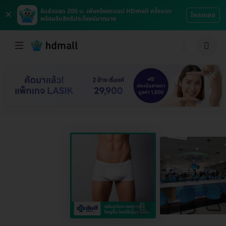
×
รับส่วนลด 200 บ. เพียงโหลดแอป HDmall ครั้งแรก
โหลดเลย
พร้อมรับสิทธิประโยชน์มากมาย