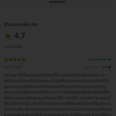
ดูรายละเอียด
รีวิวของแพ็กเกจ
4.7
คะแนนเฉลี่ย
รีวิวสถานที่ให้บริการ 🏥
22 ธ.ค. 2022
ดูรีวิวต้นฉบับ
คลอดลูกที่นี่ทั้งสองคนลูกก็รักษาที่นี่ตลอดประทับใจทั้งแพทย์และเจ้า
หน้าที่ ดูแลดีมากเป็นมิตรทุกคน มีอยู่ครั้งนึงลูกชายปวดขาเดินไม่ได้มีไข้
สูงตลอดอยู่ยันฮีสองวันคุณหมอสุชาติดีมากตามหมอกระดูกมาช่วยดู
คุณหมอเค้าปรึกษากันแล้วก็บอกเราว่าน่าจะเป็นข้อสะโพกติดเชื้อแต่ที่นั่น
ไม่มีหมอกระดูกเด็กคุณหมอก็แนะนำให้ไป รพ.ที่เป็น รร.แพทย์ คุณหมอก็
ให้ไอเดียว่าควรเป็น รพ.ที่เป็นโรงเรียนแพทย์ที่ต้องเร็วด้วยถ้าที่อื่นเตียงจะ
เต็ม น่าจะเป็น รพ.ศิริราชปิยมหาราชการุณ และเป็นเอกชนด้วยจะเร็วในการ
หาเตียงเพื่อรีบผ่าตัดให้เร็ว คุณหมอสุชาติรีบทำเรื่องเอาประวัติคนไข้ให้เรา