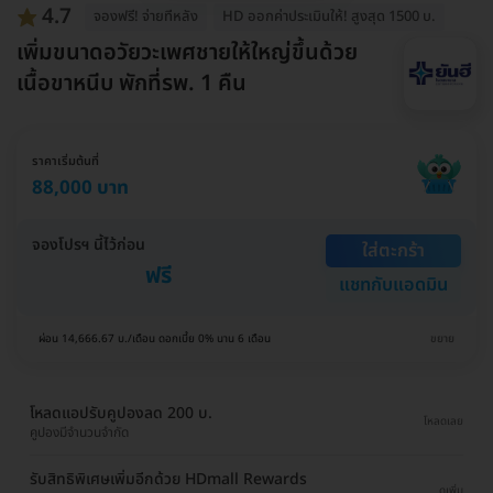
4.7
จองฟรี! จ่ายทีหลัง
HD ออกค่าประเมินให้! สูงสุด 1500 บ.
เพิ่มขนาดอวัยวะเพศชายให้ใหญ่ขึ้นด้วย
เนื้อขาหนีบ พักที่รพ. 1 คืน
ราคาเริ่มต้นที่
88,000 บาท
จองโปรฯ นี้ไว้ก่อน
ใส่ตะกร้า
ฟรี
แชทกับแอดมิน
ผ่อน 14,666.67 บ./เดือน ดอกเบี้ย 0% นาน 6 เดือน
ขยาย
โหลดแอปรับคูปองลด 200 บ.
โหลดเลย
คูปองมีจำนวนจำกัด
รับสิทธิพิเศษเพิ่มอีกด้วย HDmall Rewards
ดูเพิ่ม