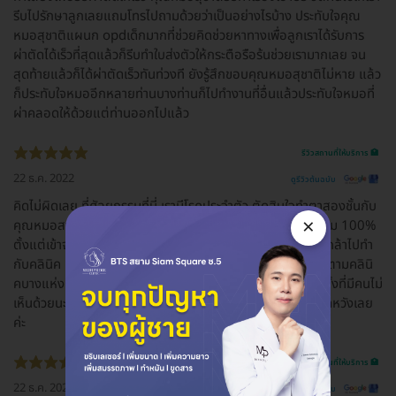
รีบไปรักษาลูกเลยแถมโทรไปถามด้วยว่าเป็นอย่างไรบ้าง ประทับใจคุณ
หมอสุชาติแผนก opdเด็กมากที่ช่วยคิดช่วยหาทางเพื่อลูกเราได้รับการ
ผ่าตัดได้เร็วที่สุดแล้วก็รีบทำใบส่งตัวให้กระตือรือร้นช่วยเรามากเลย จน
สุดท้ายแล้วก็ได้ผ่าตัดเร็วทันท่วงที ยังรู้สึกขอบคุณหมอสุชาติไม่หาย แล้ว
ก็ประทับใจหมออีกหลายท่านบางท่านก็ไปทำงานที่อื่นแล้วประทับใจหมอที่
ผ่าคลอดให้ด้วยแต่ท่านออกไปแล้ว
รีวิวสถานที่ให้บริการ 🏥
22 ธ.ค. 2022
ดูรีวิวต้นฉบับ
คิดไม่ผิดเลย ที่ศัลยกรรมที่นี่ เรามีโรคประจำตัว ตัดสินใจทำตาสองชั้นกับ
×
คุณหมอสานิจ รอนานหน่อยตอนรอผ่าตัด แต่ดูแลดีจริง ดีเยี่ยม 100%
ตั้งแต่เข้าจนออก ไม่มีเหวี่ยง วีนใส่เลย คุณภาพดีเยี่ยม ( เราไม่กล้าไปทำ
กับคลินิค เราไว้ใจที่นี่ เพราะแพทย์จบศัลยกรรมโดยตรง แพทย์ตามคลินิ
คบางแห่งที่มีคนแนะนำให้เราทำ จบทั่วไป เราจึงตัดสินใจทำที่นี่ ทั้งที่มีคนไม่
เห็นด้วยนะ แต่เราเชื่อใจยันฮีค่ะ ) ชอบมากๆ คิดไม่ผิด และไม่ผิดหวังเลย
ค่ะ
รีวิวสถานที่ให้บริการ 🏥
22 ธ.ค. 2022
ดูรีวิวต้นฉบับ