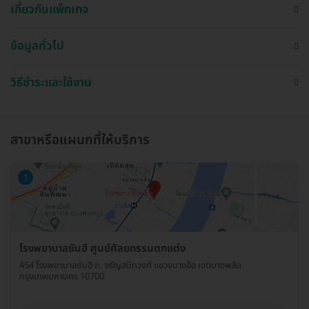
เกี่ยวกับแพ็กเกจ
ข้อมูลทั่วไป
วิธีชำระและใช้งาน
สาขาหรือแผนกที่ให้บริการ
1
โรงพยาบาลยันฮี ศูนย์ศัลยกรรมตกแต่ง
454 โรงพยาบาลยันฮี ถ. จรัญสนิทวงศ์ แขวงบางอ้อ เขตบางพลัด
กรุงเทพมหานคร 10700