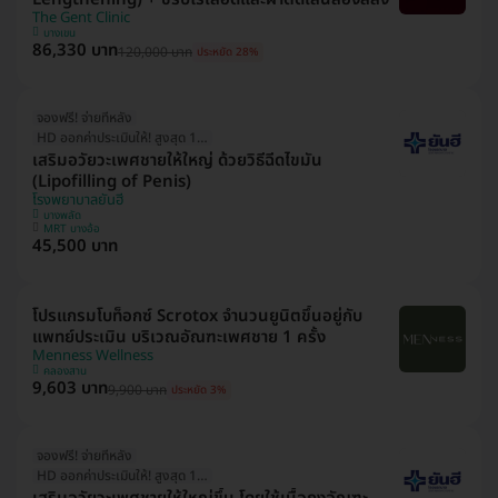
The Gent Clinic
บางเขน
86,330 บาท
120,000 บาท
ประหยัด 28%
จองฟรี! จ่ายทีหลัง
HD ออกค่าประเมินให้! สูงสุด 1500 บ.
เสริมอวัยวะเพศชายให้ใหญ่ ด้วยวิธีฉีดไขมัน
(Lipofilling of Penis)
โรงพยาบาลยันฮี
บางพลัด
MRT บางอ้อ
45,500 บาท
โปรแกรมโบท็อกซ์ Scrotox จำนวนยูนิตขึ้นอยู่กับ
แพทย์ประเมิน บริเวณอัณฑะเพศชาย 1 ครั้ง
Menness Wellness
คลองสาน
9,603 บาท
9,900 บาท
ประหยัด 3%
จองฟรี! จ่ายทีหลัง
HD ออกค่าประเมินให้! สูงสุด 1500 บ.