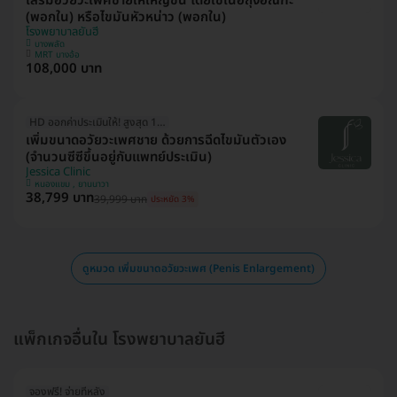
เสริมอวัยวะเพศชายให้ใหญ่ขึ้น โดยใช้เนื้อถุงอัณฑะ
(พอกใน) หรือไขมันหัวหน่าว (พอกใน)
โรงพยาบาลยันฮี
บางพลัด
MRT บางอ้อ
108,000 บาท
HD ออกค่าประเมินให้! สูงสุด 1500 บ.
เพิ่มขนาดอวัยวะเพศชาย ด้วยการฉีดไขมันตัวเอง
(จำนวนซีซีขึ้นอยู่กับแพทย์ประเมิน)
Jessica Clinic
หนองแขม , ยานนาวา
38,799 บาท
39,999 บาท
ประหยัด 3%
ดูหมวด เพิ่มขนาดอวัยวะเพศ (Penis Enlargement)
แพ็กเกจอื่นใน โรงพยาบาลยันฮี
จองฟรี! จ่ายทีหลัง