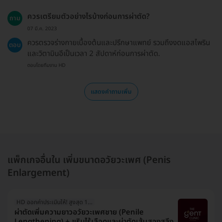
ควรเตรียมตัวอย่างไรบ้างก่อนการผ่าตัด?
ถาม
07 มี.ค. 2023
ควรตรวจร่างกายเบื้องต้นและปรึกษาแพทย์ รวมถึงงดแอสไพริน
ตอบ
และวิตามินอีเป็นเวลา 2 สัปดาห์ก่อนการผ่าตัด.
ตอบโดยทีมงาน HD
แสดงคำถามเพิ่ม
แพ็กเกจอื่นใน เพิ่มขนาดอวัยวะเพศ (Penis
Enlargement)
HD ออกค่าประเมินให้! สูงสุด 1500 บ.
ผ่าตัดเพิ่มความยาวอวัยวะเพศชาย (Penile
Lengthening) + ขริบไร้เลือดและผ่าตัดเส้นสองสลึง