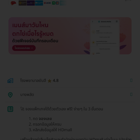
โรงพยาบาลยันฮี
4.8
บางพลัด
1
🚀 จองแพ็กเกจได้ด้วยตัวเอง ฟรี! ง่ายๆ ใน 3 ขั้นตอน
กด
จองเลย
กรอกข้อมูลให้ครบ
คลิกส่งข้อมูลให้ HDmall
เสร็จแล้วอย่าลืมเช็กคิวและทำนัดผ่านแอดมิน HDmall เท่านั้นนะ (นัดล่วง