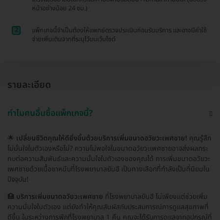
หน้าอย่างน้อย 24 ชม.)
2
แพ็กเกจนี้จำเป็นต้องให้แพทย์ตรวจประเมินก่อนรับบริการ และอาจมีค่าใช้
จ่ายเพิ่มเติมจากที่ระบุไว้บนเว็บไซต์
รายละเอียด
ทำไมคนอื่นซื้อแพ็กเกจนี้?
🌟
เปลี่ยนชีวิตคุณให้ดียิ่งขึ้นด้วยบริการเพิ่มขนาดอวัยวะเพศชาย!
คุณรู้สึก
ไม่มั่นใจในตัวเองหรือไม่? ความไม่พอใจในขนาดอวัยวะเพศชายอาจส่งผลกระ
ทบต่อความสัมพันธ์และความมั่นใจในตัวเองของคุณได้ การเพิ่มขนาดอวัยวะ
เพศชายด้วยเนื้อขาหนีบที่โรงพยาบาลยันฮี เป็นทางเลือกที่กำลังเป็นที่นิยมใน
ปัจจุบัน!
🏥
บริการเพิ่มขนาดอวัยวะเพศชาย
ที่โรงพยาบาลยันฮี ไม่เพียงแต่ช่วยเพิ่ม
ความมั่นใจในตัวเอง แต่ยังทำให้คุณสัมผัสกับประสบการณ์การดูแลสุขภาพที่
ดีขึ้น ในระหว่างการพักที่โรงพยาบาล 1 คืน คุณจะได้รับการดูแลจากอุปกรณ์ที่