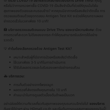
🦠
ตรวจ COVID-19 อย่างสะดวกสบายด้วยบริการ Drive Thru!
คุณรู้
หรือไม่ว่าการตรวจหาเชื้อ COVID-19 เป็นสิ่งจำเป็นที่ช่วยให้คุณมั่นใจใน
สุขภาพของตัวเองและคนรอบข้าง? หากคุณมีอาการหรือสงสัยว่าติดเชื้อ การ
ตรวจแอนติเจนด้วยชุดทดสอบ Antigen Test Kit จะช่วยให้คุณทราบผลอ
ย่างรวดเร็วในเวลาเพียง 10 นาที!
🏥
บริการตรวจแอนติเจนแบบ Drive Thru ของเรามีความพิเศษ:
ด้วย
การตรวจที่สะดวก ไม่ต้องลงจากรถ ทำให้คุณสามารถรับบริการได้อย่าง
รวดเร็ว
💡
ทำไมต้องเลือกตรวจด้วย Antigen Test Kit?
เหมาะสำหรับผู้ที่มีอาการป่วยหรือสงสัยว่าติดเชื้อ
ใช้เวลาเพียง 3-5 นาทีในการดำเนินการ
ได้รับใบผลตรวจและใบรับรองแพทย์อย่างครบถ้วน
🚑
บริการรวม:
การเก็บตัวอย่างจากโพรงจมูก
ผลตรวจที่ส่งตรงถึงคุณภายใน 10 นาที
คำแนะนำในการดูแลตัวเบื้องต้นถ้าผลเป็นบวก
อย่าปล่อยให้ความกังวลเกี่ยวกับสุขภาพของคุณรบกวนอีกต่อไป!
จองบริการ
กับเราได้ง่ายๆ ผ่าน HDmall.co.th และเริ่มต้นการดูแลสุขภาพของคุณวันนี้!