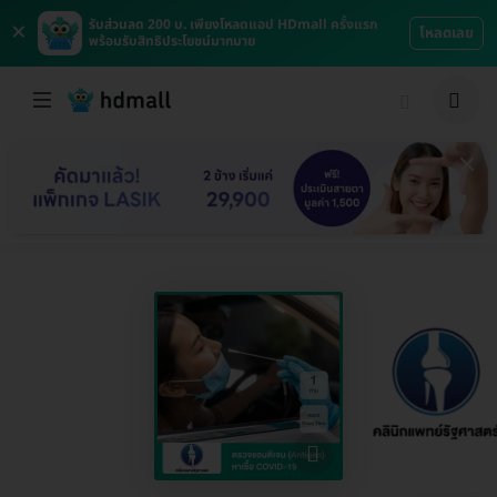
×
รับส่วนลด 200 บ. เพียงโหลดแอป HDmall ครั้งแรก
โหลดเลย
พร้อมรับสิทธิประโยชน์มากมาย