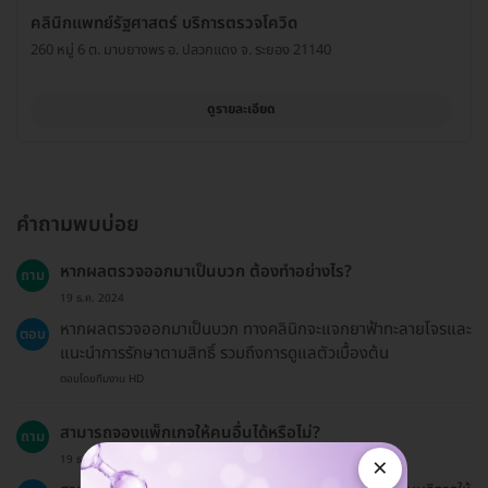
คลินิกแพทย์รัฐศาสตร์ บริการตรวจโควิด
260 หมู่ 6 ต. มาบยางพร อ. ปลวกแดง จ. ระยอง 21140
ดูรายละเอียด
คำถามพบบ่อย
หากผลตรวจออกมาเป็นบวก ต้องทำอย่างไร?
ถาม
19 ธ.ค. 2024
หากผลตรวจออกมาเป็นบวก ทางคลินิกจะแจกยาฟ้าทะลายโจรและ
ตอบ
แนะนำการรักษาตามสิทธิ์ รวมถึงการดูแลตัวเบื้องต้น
ตอบโดยทีมงาน HD
สามารถจองแพ็กเกจให้คนอื่นได้หรือไม่?
ถาม
×
19 ธ.ค. 2024