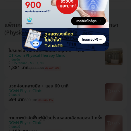
แพ็กเกจอื่นใน กายภาพบำบัดและนวดเพื่อการรักษา
(Physical Therapy)
โปรแกรมกายภาพบำบัดเฉพาะบุคคล 1 ครั้ง
OT Room Physical Therapy Clinic
ปทุมวัน
BTS เพลินจิต , MRT ลุมพินี
1,881 บาท
2,000 บาท
ประหยัด 6%
นวดผ่อนคลายมือ + แขน 60 นาที
DGAN Physio Clinic
นนทบุรี
594 บาท
600 บาท
ประหยัด 1%
กายภาพบำบัดฟื้นฟูผู้ป่วยโรคหลอดเลือดสมอง 1 ครั้ง
DGAN Physio Clinic
นนทบุรี