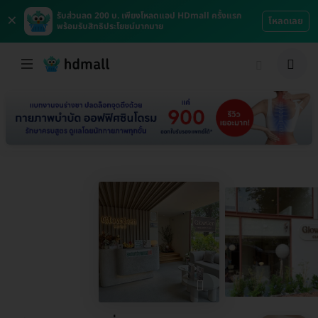
×
รับส่วนลด 200 บ. เพียงโหลดแอป HDmall ครั้งแรก
โหลดเลย
พร้อมรับสิทธิประโยชน์มากมาย