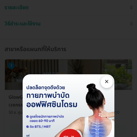
รายละเอียด
วิธีชำระและใช้งาน
สาขาหรือแผนกที่ให้บริการ
1
×
GlowGen Wellness Clinic (โกลว เจน เวลเนสคลินิก
เวชกรรม)
50 ซ. ศูนย์วิจัย 8/3 แขวงบางกะปิ เขตห้วยขวาง กรุงเทพมหานคร 10310
ดูรายละเอียด