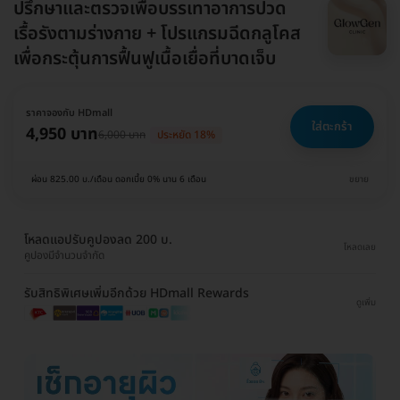
ปรึกษาและตรวจเพื่อบรรเทาอาการปวด
เรื้อรังตามร่างกาย + โปรแกรมฉีดกลูโคส
เพื่อกระตุ้นการฟื้นฟูเนื้อเยื่อที่บาดเจ็บ
ราคาจองกับ HDmall
ใส่ตะกร้า
4,950 บาท
6,000 บาท
ประหยัด 18%
ผ่อน 825.00 บ./เดือน ดอกเบี้ย 0% นาน 6 เดือน
ขยาย
โหลดแอปรับคูปองลด 200 บ.
โหลดเลย
คูปองมีจำนวนจำกัด
รับสิทธิพิเศษเพิ่มอีกด้วย HDmall Rewards
ดูเพิ่ม