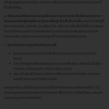
หรือส่งผลต่อคุณภาพชีวิต การหาทางเลือกในการบรรเทาอาการปวดเหล่านี้
เป็นสิ่งสำคัญ
🤝
โปรแกรมปรึกษาและตรวจเพื่อบรรเทาอาการปวดเรื้อรังตามร่างกาย +
โปรแกรมฉีดกลูโคสเพื่อกระตุ้นการฟื้นฟูเนื้อเยื่อที่บาดเจ็บ
เหมาะสำหรับผู้ที่
มีอาการปวดข้อ ปวดหลัง ปวดกล้ามเนื้อ หรืออาการเจ็บเรื้อรังที่ไม่ตอบสนอง
ต่อการรักษาแบบเดิมๆ โดยแพทย์จะทำการประเมินสาเหตุของอาการปวด
อย่างละเอียด พร้อมวางแผนการดูแลที่เหมาะสมกับแต่ละบุคคล
✨
จุดเด่นของการดูแลด้วยโปรแกรมนี้
สอบถามและตรวจร่างกายเพื่อค้นหาสาเหตุของอาการปวดอย่าง
ชัดเจน
มีการฉีดกลูโคสเพื่อสนับสนุนกระบวนการฟื้นฟูและสร้างเนื้อเยื่อโดย
ร่างกาย อาจช่วยลดความไม่สบายในระยะยาว
เหมาะสำหรับผู้ที่ต้องการเลี่ยงการใช้ยาแก้ปวดติดต่อกัน หรืออยาก
ลองวิธีบรรเทาอาการอีกทางหนึ่ง
หากคุณหรือคนใกล้ตัวมีอาการปวดเรื้อรังที่ส่งผลกระทบกับการใช้ชีวิต 🤔
ลองมาพูดคุยและตรวจประเมินกับแพทย์ เพื่อค้นหาทางเลือกที่เหมาะสมและ
วางแผนดูแลร่วมกันได้เลยค่ะ