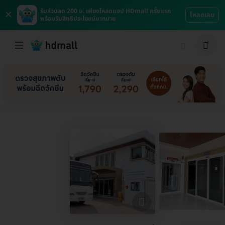
×
รับส่วนลด 200 บ. เพียงโหลดแอป HDmall ครั้งแรก
โหลดเลย
พร้อมรับสิทธิประโยชน์มากมาย