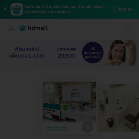
×
รับส่วนลด 200 บ. เพียงโหลดแอป HDmall ครั้งแรก
โหลดเลย
พร้อมรับสิทธิประโยชน์มากมาย