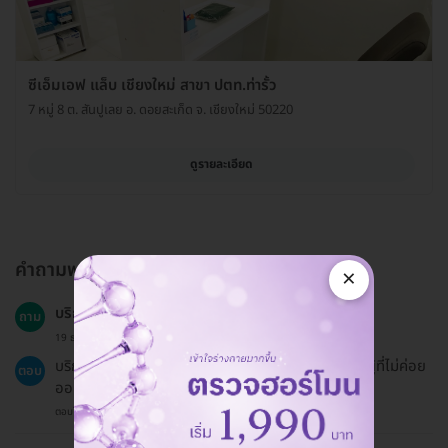
ซีเอ็มเอฟ แล็บ เชียงใหม่ สาขา ปตท.ท่ารั้ว
7 หมู่ 8 ต. สันปูเลย อ. ดอยสะเก็ด จ. เชียงใหม่ 50220
ดูรายละเอียด
คำถามพบบ่อย
×
บริการนี้เหมาะกับทุกกลุ่มอายุหรือไม่?
ถาม
19 ธ.ค. 2024
บริการนี้เหมาะสำหรับผู้ที่มีความเสี่ยงขาดวิตามินดี เช่น ผู้ที่ไม่ค่อย
ตอบ
ออกแดดหรือมีประวัติครอบครัวเป็นโรคกระดูกพรุน
ตอบโดยทีมงาน HD