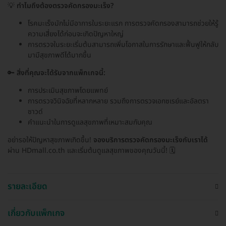
💡
ทำไมถึงต้องตรวจคัดกรองมะเร็ง?
โรคมะเร็งมักไม่มีอาการในระยะแรก การตรวจคัดกรองสามารถช่วยให้รู้
ความเสี่ยงได้ก่อนจะเกิดปัญหาใหญ่
การตรวจในระยะเริ่มต้นสามารถเพิ่มโอกาสในการรักษาและฟื้นฟูให้กลับ
มามีสุขภาพดีได้มากขึ้น
🔑
สิ่งที่คุณจะได้รับจากแพ็กเกจนี้:
การประเมินสุขภาพโดยแพทย์
การตรวจวินิจฉัยที่หลากหลาย รวมถึงการตรวจเอกซเรย์และอัลตรา
ซาวด์
คำแนะนำในการดูแลสุขภาพที่เหมาะสมกับคุณ
อย่ารอให้ปัญหาสุขภาพเกิดขึ้น!
จองบริการตรวจคัดกรองมะเร็งกับเราได้
ผ่าน HDmall.co.th และเริ่มต้นดูแลสุขภาพของคุณวันนี้! 🗓️
รายละเอียด
เกี่ยวกับแพ็กเกจ