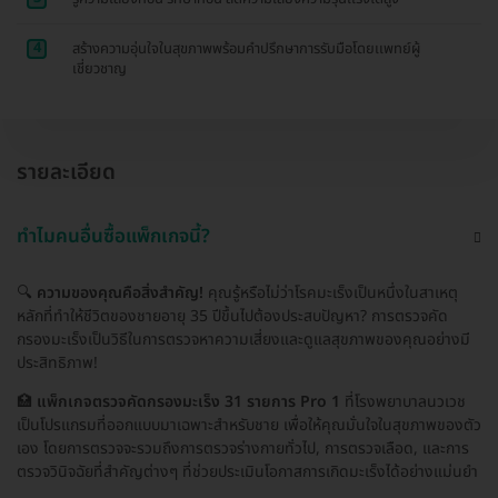
4
สร้างความอุ่นใจในสุขภาพพร้อมคำปรึกษาการรับมือโดยเเพทย์ผู้
เชี่ยวชาญ
รายละเอียด
ทำไมคนอื่นซื้อแพ็กเกจนี้?
🔍
ความของคุณคือสิ่งสำคัญ!
คุณรู้หรือไม่ว่าโรคมะเร็งเป็นหนึ่งในสาเหตุ
หลักที่ทำให้ชีวิตของชายอายุ 35 ปีขึ้นไปต้องประสบปัญหา? การตรวจคัด
กรองมะเร็งเป็นวิธีในการตรวจหาความเสี่ยงและดูแลสุขภาพของคุณอย่างมี
ประสิทธิภาพ!
🏥
แพ็กเกจตรวจคัดกรองมะเร็ง 31 รายการ Pro 1
ที่โรงพยาบาลนวเวช
เป็นโปรแกรมที่ออกแบบมาเฉพาะสำหรับชาย เพื่อให้คุณมั่นใจในสุขภาพของตัว
เอง โดยการตรวจจะรวมถึงการตรวจร่างกายทั่วไป, การตรวจเลือด, และการ
ตรวจวินิจฉัยที่สำคัญต่างๆ ที่ช่วยประเมินโอกาสการเกิดมะเร็งได้อย่างแม่นยำ