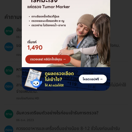
คำถามพบบ่อย
ฉันสามารถใช้ประกันสังคมได้หรือไม่?
ถาม
06 ก.ย. 2024
ขออภัย, แพ็กเกจบน HDmall ไม่ได้เข้าร่วมสิทธิประกันสังคม.
ตอบ
ตอบโดยทีมงาน HD
หากฉันต้องการขอใบรับรองแพทย์ จะต้องทำอย่างไร?
ถาม
19 ธ.ค. 2024
สามารถแจ้งที่เคาน์เตอร์พยาบาลก่อนเข้ารับบริการได้โดยไม่มีค่าใช้
ตอบ
จ่ายเพิ่มเติม.
ตอบโดยทีมงาน HD
ฉันควรเตรียมตัวอย่างไรก่อนเข้ารับการตรวจ?
ถาม
06 ต.ค. 2023
ควรงดอาหารและเครื่องดื่มอย่างน้อย 8-12 ชั่วโมงก่อนเข้ารับ
ตอบ