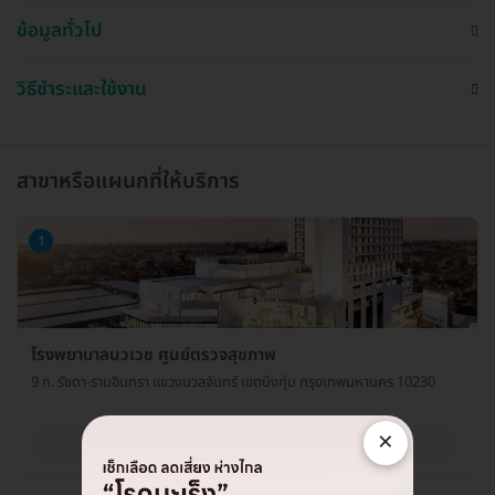
ข้อมูลทั่วไป
วิธีชำระและใช้งาน
สาขาหรือแผนกที่ให้บริการ
1
โรงพยาบาลนวเวช ศูนย์ตรวจสุขภาพ
9 ถ. รัชดา-รามอินทรา แขวงนวลจันทร์ เขตบึงกุ่ม กรุงเทพมหานคร 10230
×
ดูรายละเอียด