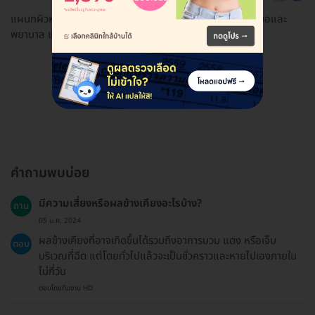
แผนกผิวหนัง Skin and laser center บริการดีมากค่ะ คุณหมอและ
พยาบาล แนะนำค่ะ
ดูรีวิวทั้งหมด
คำถามพบบ่อย
มีความเสี่ยงหรือผลข้างเคียงอะไรบ้าง?
ถาม
05 ม.ค. 2024
ผลข้างเคียงที่อาจเกิดขึ้นได้รวมถึงอาการบวม แดง หรือเจ็บ
ตอบ
บริเวณที่ฉีด แต่โดยทั่วไปแล้วจะเป็นชั่วคราวและหายไปเองภายใน
ไม่กี่วัน
ตอบโดยทีมงาน HD