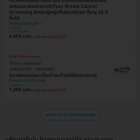
ตรวจคัดกรองมะเร็งเต้านม ด้วยเครื่องดิจิทัลแมมโม
แกรมและอัลตราซาวด์เต้านม Breast Cancer
Screening สำหรับผู้หญิงที่เสริมหน้าอก ที่อายุ 35 ปี
ขึ้นไป
โรงพยาบาลพญาไท 1
ราชเทวี
BTS พญาไท
4,455 บาท
8,130 บาท
ประหยัด 45%
ซื้อผ่านเเอพมีส่วนลด
ถูกที่สุดในเว็บ!
พร้อมรับมือ!
ตรวจคัดกรองมะเร็งเต้านมด้วยวิธีอัลตราซาวด์
โรงพยาบาลเปาโล รังสิต
ปทุมธานี
1,390 บาท
1,990 บาท
ประหยัด 30%
ดูหมวด ตรวจมะเร็งสำหรับผู้หญิง
แพ็กเกจอื่นใน โรงพยาบาลเปาโล พระประแดง