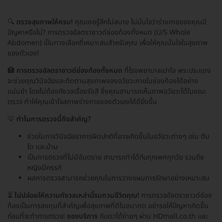
🔍
ตรวจสุขภาพให้ครบ!
คุณเคยรู้สึกไม่สบาย ไม่มั่นใจว่าร่างกายของคุณมี
ปัญหาหรือไม่? การตรวจอัลตราซาวด์ช่องท้องทั้งหมด (U/S Whole
Abdomen) เป็นทางเลือกที่เหมาะสมสำหรับคุณ เพื่อให้คุณมั่นใจในสุขภาพ
ของตัวเอง!
🏥
การตรวจอัลตราซาวด์ช่องท้องทั้งหมด
ที่โรงพยาบาลเปาโล พระประแดง
จะช่วยคุณวินิจฉัยและติดตามสุขภาพของอวัยวะภายในช่องท้องได้อย่าง
แม่นยำ โดยไม่ต้องกังวลเรื่องรังสี ซึ่งคุณสามารถเห็นภาพอวัยวะได้ในขณะ
ตรวจ ทำให้คุณเข้าใจสภาพร่างกายของตัวเองได้ดียิ่งขึ้น
💡
ทำไมการตรวจนี้ถึงสำคัญ?
ช่วยในการวินิจฉัยอาการผิดปกติที่อาจเกิดขึ้นในอวัยวะต่างๆ เช่น ตับ
ไต และม้าม
เป็นการตรวจที่ไม่มีอันตราย สามารถทำได้กับทุกเพศทุกวัย รวมถึง
หญิงมีครรภ์
ผลการตรวจสามารถช่วยคุณในการวางแผนการรักษาอย่างเหมาะสม
⏳
ไม่ปล่อยให้ความกังวลเหล่านี้รบกวนชีวิตคุณ!
การตรวจอัลตราซาวด์ช่อง
ท้องเป็นการลงทุนที่สำคัญเพื่อสุขภาพที่ดีในอนาคต อย่ารอให้ปัญหาเกิดขึ้น
ก่อนที่จะทำการตรวจ!
จองบริการ
กับเราได้ง่ายๆ ผ่าน HDmall.co.th และ