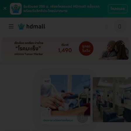
×
รับส่วนลด 200 บ. เพียงโหลดแอป HDmall ครั้งแรก
โหลดเลย
พร้อมรับสิทธิประโยชน์มากมาย