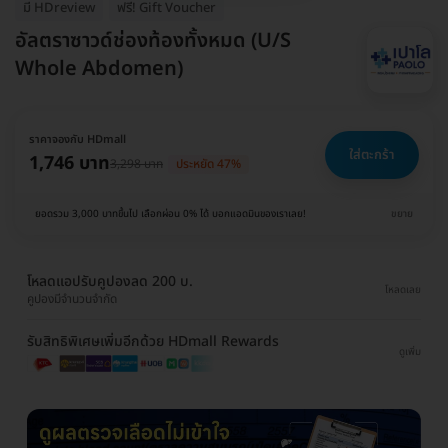
มี HDreview
ฟรี! Gift Voucher
อัลตราซาวด์ช่องท้องทั้งหมด (U/S
Whole Abdomen)
ราคาจองกับ HDmall
ใส่ตะกร้า
1,746 บาท
3,298 บาท
ประหยัด 47%
ยอดรวม 3,000 บาทขึ้นไป เลือกผ่อน 0% ได้ บอกแอดมินของเราเลย!
ขยาย
โหลดแอปรับคูปองลด 200 บ.
โหลดเลย
คูปองมีจำนวนจำกัด
รับสิทธิพิเศษเพิ่มอีกด้วย HDmall Rewards
ดูเพิ่ม