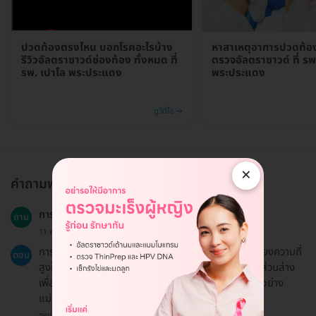
ปวดท้องตรงไหน บอกโรคอะไรบ้าง
หาสาเหตุอาการปวดท้อง
รีวิวอัลตราซาวด์ช่องท้อง ทั้งหมด ที่
ตรวจอัลตราซาวด์ ที่ รพ
รพ. เปาโล พระประแดง
พระประแดง
ดูวิดีโอ →
×
คำถามพบบ่อย
การตรวจอัลตราซาวด์ช่องท้องทั้งหมดคืออะไร?
ถาม
11 พ.ย. 2023
การตรวจอัลตราซาวด์ช่องท้องทั้งหมดเป็นการใช้คลื่นเสียงความถี่
ตอบ
สูงในการสร้างภาพอวัยวะภายในช่องท้องทั้งส่วนบนและส่วนล่าง
เพื่อช่วยในการวินิจฉัยความผิดปกติของอวัยวะต่างๆ ได้อย่าง
แม่นยำยิ่งขึ้น.
ตอบโดยทีมงาน HD