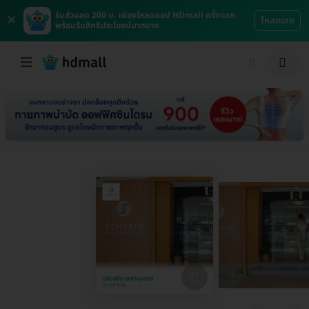
×
รับส่วนลด 200 บ. เพียงโหลดแอป HDmall ครั้งแรก
โหลดเลย
พร้อมรับสิทธิประโยชน์มากมาย