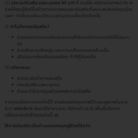
🧘‍♂️
บริการปรับสรีระเฉพาะบุคคล 30 นาที
ที่ เซนซิโอ คลินิกกายภาพบำบัด จะ
ช่วยให้คุณรู้สึกดีขึ้นด้วยการตรวจสอบและปรับสรีระที่เหมาะสมสำหรับคุณโดย
เฉพาะ ทำให้คุณกลับมามีความสุขในการเคลื่อนไหวอีกครั้ง
💡
ทำไมถึงควรปรับสรีระ?
ช่วยลดอาการปวดหลังและปวดคอที่เกิดจากท่าทางการนั่งที่ไม่เหมาะ
สม
ช่วยเพิ่มความยืดหยุ่น และความแข็งแรงของกล้ามเนื้อ
ปรับปรุงการไหลเวียนของเลือด ทำให้รู้สึกสดชื่น
🏃‍♀️
บริการรวม:
การประเมินท่าทางและสรีระ
การปรับสรีระเฉพาะบุคคล
คำแนะนำในการดูแลตัวเองหลังการปรับสรีระ
หากคุณปล่อยอาการเหล่านี้ไว้ อาจส่งผลต่อคุณภาพชีวิตและสุขภาพในระยะ
ยาว!
จองบริการ
กับเราได้ง่ายๆ ผ่าน HDmall.co.th เพื่อเริ่มต้นการ
เปลี่ยนแปลงในชีวิตคุณวันนี้! 📅
ให้การปรับสรีระเป็นก้าวแรกของคุณสู่ชีวิตที่ดีกว่า!