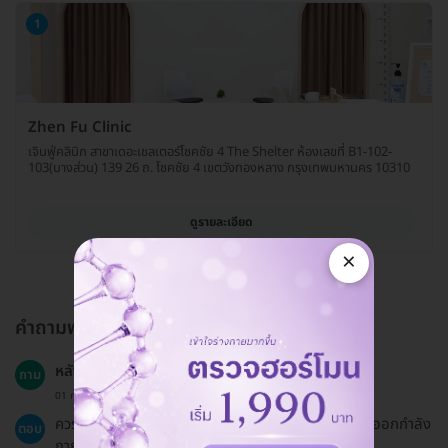
1
Zhen Fu Clinic
เจินฟู่คลินิก สาขาเดอะเชลเตอร์โชคชัย 4 The Shelter ห้องเลขที่ B1-102-
103(บางส่วน) 139 26 ถ. โชคชัย 4 เขตวังทองหลาง กรุงเทพมหานคร 10310
ดูรายละเอียด
×
คำถามพบบ่อย
หลังจากการฝังเข็มควรหลีกเลี่ยงอะไรบ้าง?
ถาม
01 ก.พ. 2023
ควรงดอาบน้ำภายใน 2 ชั่วโมงหลังการฝังเข็มและไม่ควรออกกำลัง
ตอบ
กายหักโหม.