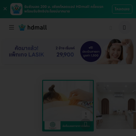
×
รับส่วนลด 200 บ. เพียงโหลดแอป HDmall ครั้งแรก
โหลดเลย
พร้อมรับสิทธิประโยชน์มากมาย