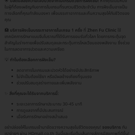
🌟
ปลดปล่อยความเจ็บปวดจากไมเกรนด้วยการฝังเข็ม!
หากคุณเป็นหนึ่ง
ในผู้ที่ต้องเผชิญกับอาการไมเกรนที่รบกวนชีวิตประจำวัน การฝังเข็มอาจเป็น
ทางเลือกที่คุณกำลังมองหา เพื่อบรรเทาอาการและคืนความสุขให้กับชีวิตของ
คุณ
🏥
บริการฝังเข็มบรรเทาอาการไมเกรน 1 ครั้ง
ที่
Zhen Fu Clinic
ใช้
เทคนิคการรักษาแบบจีนโบราณที่ได้รับการยอมรับทั่วโลก โดยการกระตุ้นจุด
สำคัญในร่างกายเพื่อปรับสมดุลและกระตุ้นการไหลเวียนของพลังงาน ซึ่งช่วย
ในการลดอาการปวดและความเครียด
💡
ทำไมต้องเลือกการฝังเข็ม?
ลดอาการไมเกรนและปวดหัวได้อย่างมีประสิทธิภาพ
ไม่จำเป็นต้องใช้ยา หรือมีผลข้างเคียงที่รุนแรง
ช่วยปรับสมดุลร่างกายและเพิ่มพลังงาน
✨
สิ่งที่คุณจะได้รับจากบริการนี้:
ระยะเวลาการรักษาประมาณ 30-45 นาที
การดูแลจากที่มีประสบการณ์
เมื่อรับการรักษาอย่างสม่ำเสมอ
อย่าปล่อยให้ไมเกรนเข้ามาขัดขวางความสุขในชีวิตของคุณ!
จองบริการ
กับ
เราง่ายๆ ผ่าน HDmall.co.th วันนี้และเริ่มต้นเส้นทางสู่การมีสุขภาพที่ดีขึ้น!