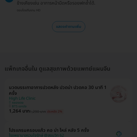
ข้างเคียงเช่น อาการหน้ามืดหรือรอยฟกช้ำได้.
ตอบโดยทีมงาน HD
แสดงคำถามเพิ่ม
แพ็กเกจอื่นใน ดูแลสุขภาพด้วยแพทย์แผนจีน
นวดบรรเทาอาการปวดหลัง ปวดบ่า ปวดคอ 30 นาที 1
ครั้ง
High Life Clinic
คลองเตย
BTS เอกมัย
1,264 บาท
1,290 บาท
ประหยัด 2%
โปรแกรมครอบแก้ว คอ บ่า ไหล่ หลัง 5 ครั้ง
โรงพยาบาลรวมใจรักษ์ @สุขุมวิท 62