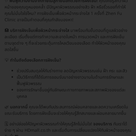
✨
ฟื้นฟูความงามจากภายในสู่ภายนอกด้วยการฝังเข็ม!
คุณเคยรู้สึกว่าผิว
หน้าของคุณดูหมองคล้ำ มีปัญหาผิวพรรณอย่างสิว ฝ้า หรือริ้วรอยที่ทำให้
คุณไม่มั่นใจใช่ไหม? การฝังเข็มเพื่อผิวหน้ากระจ่างใส 1 ครั้งที่ Zhen Fu
Clinic อาจเป็นคำตอบที่คุณกำลังมองหา!
🏥
บริการฝังเข็มเพื่อผิวหน้ากระจ่างใส
มาพร้อมกับขั้นตอนที่ดูแลผิวอย่าง
ละเอียด เริ่มตั้งแต่การทำความสะอาดใบหน้า การนวดหน้า และการฝังเข็ม
ตามจุดต่าง ๆ ที่จะช่วยกระตุ้นการไหลเวียนของเลือด ทำให้ผิวหน้าของคุณ
สดใสขึ้น
💡
ทำไมถึงต้องเลือกการฝังเข็ม?
ช่วยปรับสมดุลให้กับร่างกาย ลดปัญหาผิวพรรณเช่น ฝ้า กระ และสิว
เป็นวิธีการที่ได้รับการยอมรับมาอย่างยาวนานในด้านการรักษาและ
ฟื้นฟูผิวพรรณ
ของการรักษาขึ้นอยู่กับลักษณะทางกายภาพและสภาพผิวของแต่ละ
บุคคล
🌿
นอกจากนี้
คุณจะได้พบกับประสบการณ์ผ่อนคลายและลดความเครียดใน
ขณะรับบริการ โดยการฝังเข็มจะช่วยให้คุณรู้สึกสบายและผ่อนคลายมากขึ้น
🗓️ อย่าปล่อยให้ปัญหาผิวพรรณทำให้คุณรู้สึกไม่มั่นใจ!
จองบริการ
กับเราได้
ง่าย ๆ ผ่าน HDmall.co.th และเริ่มต้นการเปลี่ยนแปลงให้กับผิวหน้าของคุณ