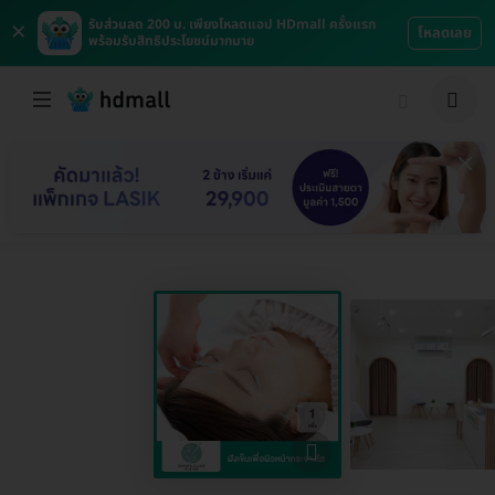
×
รับส่วนลด 200 บ. เพียงโหลดแอป HDmall ครั้งแรก
โหลดเลย
พร้อมรับสิทธิประโยชน์มากมาย