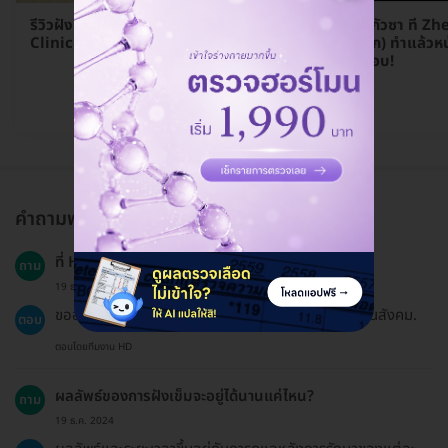
รีวิวฝังเข็ม กัวซาหน้าใส ที่ Zhen FU
รีวิวฝังเข็ม กัวซา ที่ 
Clinic (เจินฟู่คลินิก)
(เจินฟู่ คลินิก) ทำแล้วห
รีวิวนี้มีคำตอบ!
อ่านรีวิว →
คำถามพบบ่อย
ที่ HDmall สามารถใช้ประกันสังคมได้ไหม?
ถาม
19 ธ.ค. 2024
ขออภัยค่ะ แพ็กเกจบน HDmall ไม่ได้เข้าร่วมสิทธิประกันสังคม.
ตอบ
ตอบโดยทีมงาน HD
ผลลัพธ์ของการฝังเข็มจะอยู่ได้นานแค่ไหน?
ถาม
19 ธ.ค. 2024