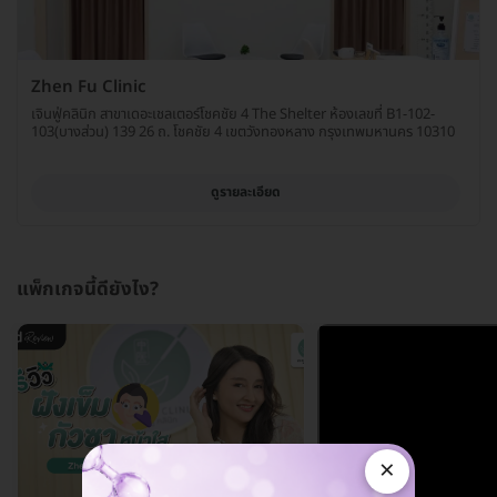
Zhen Fu Clinic
เจินฟู่คลินิก สาขาเดอะเชลเตอร์โชคชัย 4 The Shelter ห้องเลขที่ B1-102-
103(บางส่วน) 139 26 ถ. โชคชัย 4 เขตวังทองหลาง กรุงเทพมหานคร 10310
ดูรายละเอียด
แพ็กเกจนี้ดียังไง?
×