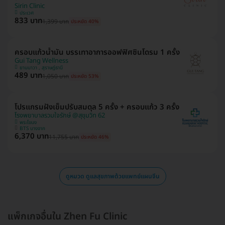
Sirin Clinic
ประเวศ
833 บาท
1,399 บาท
ประหยัด 40%
ครอบแก้วน้ำมัน บรรเทาอาการออฟฟิศซินโดรม 1 ครั้ง
Gui Tang Wellness
ยานนาวา , สุราษฎ์ธานี
489 บาท
1,050 บาท
ประหยัด 53%
โปรแกรมฝังเข็มปรับสมดุล 5 ครั้ง + ครอบแก้ว 3 ครั้ง
โรงพยาบาลรวมใจรักษ์ @สุขุมวิท 62
พระโขนง
BTS บางจาก
6,370 บาท
11,755 บาท
ประหยัด 46%
ดูหมวด ดูแลสุขภาพด้วยแพทย์แผนจีน
แพ็กเกจอื่นใน Zhen Fu Clinic