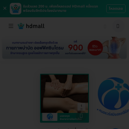
×
รับส่วนลด 200 บ. เพียงโหลดแอป HDmall ครั้งแรก
โหลดเลย
พร้อมรับสิทธิประโยชน์มากมาย