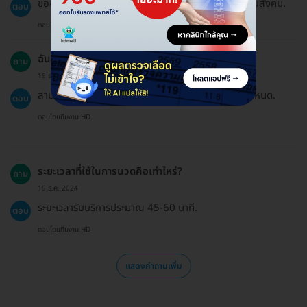
ขออภัยค่ะ แพ็กเกจบน HDmall ไม่ได้เข้าร่วมสิทธิประกันสังคม.
ตอบ
ตอบโดยทีมงาน HD
ฉันสามารถใช้บัตรเครดิตในการชำระเงินได้หรือไม่?
ถาม
19 ธ.ค. 2024
สามารถชำระเงินผ่านบัตรเครดิตหรือโอนจ่ายได้ตามที่กำหนด.
ตอบ
ตอบโดยทีมงาน HD
ระยะเวลาที่ใช้ในการนวดคือเท่าไหร่?
ถาม
19 ธ.ค. 2024
ระยะเวลารับบริการประมาณ 45-60 นาที.
ตอบ
ตอบโดยทีมงาน HD
แสดงคำถามเพิ่ม