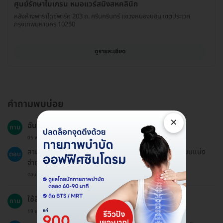
ศูนย์รักษาไมเกรน หมอแวร์สมิงสหคลินิก
หลังห้างพาราไดซ์พาร์ค 203 ถ. ศรีนครินทร์ แขวงหนองบอน เขตประเวศ
กรุงเทพมหานคร 10250
ดูรายละเอียด
คำถามพบบ่อย
×
ฉันสามารถแบ่งจ่ายด้วยบัตรหลายใบได้หรือไม่?
ถาม
05 พ.ค. 2024
สามารถแบ่งจ่ายได้หากแจ้งแอดมินเพื่อออกลิงก์ชำระแบบแบ่ง
ตอบ
จ่าย.
ตอบโดยทีมงาน HD
ใช้สิทธิประกันสังคมได้หรือไม่?
ถาม
19 ธ.ค. 2024