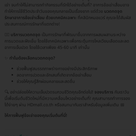
เข่า จนทำให้ไม่สามารถทำกิจกรรมที่รักได้อย่างเต็มที่? อาการข้อเข่าเสื่อมอาจ
ทำให้การใช้ชีวิตประจำวันของคุณกลายเป็นเรื่องยาก แต่ด้วย
นวดกดจุด
รักษาอาการข้อเข่าเสื่อม ด้วยเทคนิคเฉพาะ
ที่คลินิกหมอแวร์ คุณจะได้สัมผัส
ประสบการณ์การรักษาที่แตกต่าง!
💆‍♂️
บริการนวดกดจุด
เป็นการรักษาที่พัฒนาขึ้นจากการผสมผสานระหว่าง
การนวดและฝังเข็ม โดยใช้เทคนิคเฉพาะเพื่อกระตุ้นการไหลเวียนเลือดและลด
อาการเจ็บปวด โดยใช้เวลาเพียง 45-60 นาที เท่านั้น
✨
ทำไมต้องเลือกนวดกดจุด?
ช่วยฟื้นฟูสมรรถภาพร่างกายอย่างมีประสิทธิภาพ
ลดอาการปวดและอักเสบที่เกิดจากข้อเข่าเสื่อม
ช่วยให้คุณรู้สึกผ่อนคลายและสดชื่น
🔍 อย่าปล่อยให้ความเจ็บปวดรบกวนชีวิตคุณอีกต่อไป!
จองบริการ
กับเราวัน
นี้เพื่อเริ่มต้นชีวิตใหม่ที่มีความเคลื่อนไหวอย่างเต็มที่! คุณสามารถทำการจอง
ได้ง่ายๆ ผ่าน HDmall.co.th หรือสนทนากับเราสำหรับข้อมูลเพิ่มเติม 📅
ให้การฟื้นฟูข้อเข่าของคุณเริ่มต้นที่นี่!